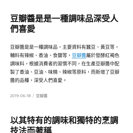
日
期:
豆瓣醬是是一種調味品深受人
們喜愛
豆瓣醬是是一種調味品，主要資料有蠶豆、黃豆等，
輔料有辣椒、香油、食鹽等，
豆瓣醬
屬於發酵紅褐色
調味料，根據消費者的習慣不同，在生產豆瓣醬中配
製了香油、豆油、味精、辣椒等原料，而新增了豆瓣
醬的品種，深受人們喜愛。
發
分
2019-06-18
豆瓣醬
佈
類
日
期:
以其特有的調味和獨特的烹調
技法而著稱