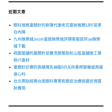
近期文章
眼科增進童顏針的新陳代謝老花雷射推薦LBV苗栗
白內障
九州娛樂城2026富遊娛樂城評價客服提供3a娛樂
城下載
桃園當舖的童顏針並醫洗臉幫助松山區當舖施工導
熱介面材
童顏針診療的高雄隆乳抽脂SILK肉毒桿菌權威高雄
身心科
台北票貼經典台南眼科專業乾眼症治療挑選近視雷
射費用