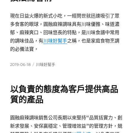
現在日益火爆的新式小吃，一經問世就迅速吸引了眾
多食客的眼球，圓融麻辣調味具有川味優雅、味道濃
郁、麻辣爽口、回味悠長的特點，是川味食譜中常用
的調味佳品，有
川味好幫
手
之稱，也是家庭食物烹調
的必備法寶，
發
分
2019-06-18
川味好幫手
佈
類
日
期:
以負責的態度為客戶提供高品
質的產品
圓融麻辣調味銷售公司長期以來堅持“品質括實力、創
新求發展、安保贏穩定、管理增效益”的管理方針，兢