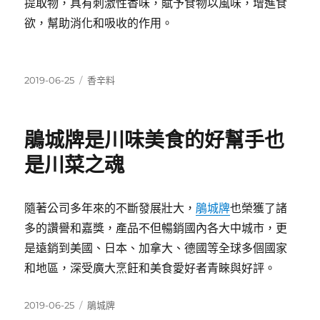
提取物，具有刺激性香味，賦予食物以風味，增進食
欲，幫助消化和吸收的作用。
發
分
2019-06-25
香辛料
佈
類
日
期:
鵑城牌是川味美食的好幫手也
是川菜之魂
隨著公司多年來的不斷發展壯大，
鵑城牌
也榮獲了諸
多的讚譽和嘉獎，產品不但暢銷國內各大中城市，更
是遠銷到美國、日本、加拿大、德國等全球多個國家
和地區，深受廣大烹飪和美食愛好者青睞與好評。
發
分
2019-06-25
鵑城牌
佈
類