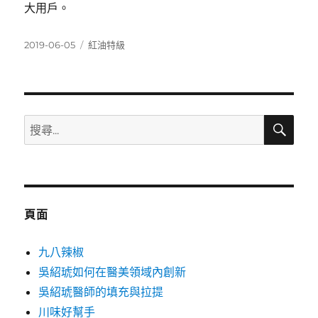
大用戶。
發
分
2019-06-05
紅油特級
佈
類
日
期:
搜
搜
尋
尋
關
鍵
字:
頁面
九八辣椒
吳紹琥如何在醫美領域內創新
吳紹琥醫師的填充與拉提
川味好幫手