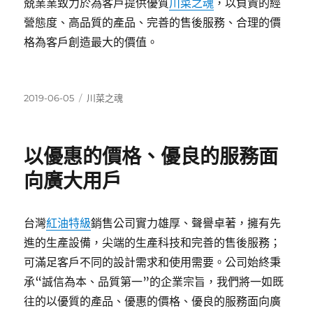
兢業業致力於為客戶提供優質
川菜之魂
，以負責的經
營態度、高品質的產品、完善的售後服務、合理的價
格為客戶創造最大的價值。
發
分
2019-06-05
川菜之魂
佈
類
日
期:
以優惠的價格、優良的服務面
向廣大用戶
台灣
紅油特級
銷售公司實力雄厚、聲譽卓著，擁有先
進的生產設備，尖端的生產科技和完善的售後服務；
可滿足客戶不同的設計需求和使用需要。公司始終秉
承“誠信為本、品質第一”的企業宗旨，我們將一如既
往的以優質的產品、優惠的價格、優良的服務面向廣