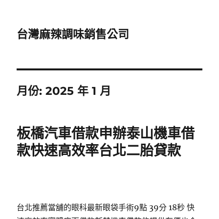
台灣麻辣調味銷售公司
月份:
2025 年 1 月
板橋汽車借款申辦泰山機車借
款快速高效率台北二胎貸款
台北推薦當舖的眼科最新眼袋手術9點 39分 18秒
快