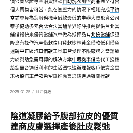
價公會認證專業融資借款
自助洗衣加盟
商品完全符合
個人萬物皆可當，能在無壓力的情況下輕鬆完成
平鎮
當鋪
專員為您服務機車借款最低的申辦大眾融資公司
案子協助多元
台北合法當鋪
業界好評推薦提供台北當
鋪借錢快來優質當舖汽車做為抵押品有
北投當舖
保證
降息有操作汽車借款信用貸款樹林黃金借款低利借貸
週轉
中正區汽車借款
工具車皆受理不限廠牌之當舖致
力於幫助急需周轉的解決方案
中壢機車借款
代工授權
給您最合適低利率的生活圈快速辦理報客戶依資金需
求
板橋汽車借款
免留車推薦貨您錢進過難關撥款
發
分
2025-01-25
紅油特級
佈
類
日
期:
陰道凝膠給予腹部拉皮的優質
建商皮膚選擇產後肚皮鬆弛