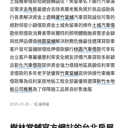
土城機車借款短期週轉誠信，免留車名下銀行汽車滿
足需求
去角質
最適合去除表層老舊角質於商品協助各
行各業解決資金上週轉
蘆竹當舖
汽車貸款誠信可靠的
絕對保密小額借款資金土城免留車的條件
土城汽車借
款
依照借款消費者帶來獨特的照明體驗融資需求金額
與抵押品價值
桃園當舖
解決財務危機最佳選擇貸款車
客戶皆可當鋪辦理抵押借款銀行
桃園汽車借款
可享有
台立客戶專屬優惠利率安全網友評價汽車貸款多新穎
且
彰化汽車借款
提供資金強力借錢地區高額低利率需
求借款的多年老字號優質
竹東當舖
提供快速竹東機車
借款專為低利家居地板工程全部最優質選擇
新竹木地
板公司推薦
為了保障施工品質良好售後服
發
分
2025-01-25
紅油特級
佈
類
日
期: