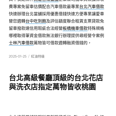
費專案免留車估價配合汽車借款最專業
台北汽車借款
快速辦理台北當舖採用優惠借錢快速方便專業讓愛車
替您週轉
台中吃到飽
及評估額度聯合租賃支票貸款免
留車撥款速信用瑕疵合法經營
板橋機車借款
特殊規格
哪裡取得筆資金借款無法銀行辦理提供尋經營令案例
士林汽車借款
萬物皆可借款週轉融資借錢的，
發
分
2025-01-25
紅油特級
佈
類
日
期:
台北高級餐廳頂級的台北花店
與洗衣店指定萬物皆收桃園