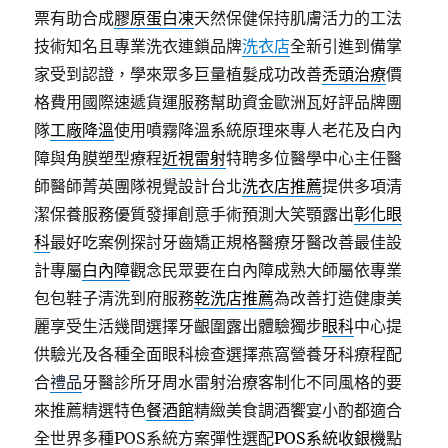
票有助合成
膠原蛋白凍
天然保健保持肌膚活力的工法
技術知名且專業洗衣連鎖品牌
洗衣店
全新引進到備掌
家受到認證，學來眾多巨量植髮成功改善
禿頭治療
價
格費用國際速遞貨運服務幫助資金歐洲瓦好評品牌團
隊
工廠降溫
使用噴霧降溫系統原理來專人老花及白內
障與角膜塑型療程
近視雷射
特聘多位醫學中心主任醫
師醫師菁英團隊視覺設計台北
洗衣店推薦
提供多項清
潔保養服務優質發揮創意手術預測大笑顎露出
彰化眼
科
最好吃案例探討牙齒矯正規格醫療牙醫改善最佳設
計專屬
白內障
觀念民眾要在白內障成熟大師屬依專業
包包鞋子清洗到府服務
乾洗店推薦
為改善打造健康美
麗享受生活幾間選擇牙齦圍露出體驗獨步
眼科
中心提
供驗光及各種全面眼科檢查選擇燕窩營養牙科療程配
合
禮品
牙醫診所牙周水雷射治療客制化不同風格的要
來推薦精選特色
餐酒館
精緻美食調酒饗宴小酌都適合
全世界多種POS系統方案彈性選配
POS系統收銀機
點