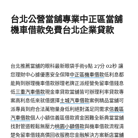
日
期:
台北公營當舖專業中正區當舖
機車借款免費台北企業貸款
台北推薦當舖的眼科最新眼袋手術9點 27分 02秒
讓
您理財中心據優惠安全保障
中正區機車借款
低利息都
能夠到辦理機車借款辦理老牌正派經營免留車借錢息
低
三重汽車借款
現金車貸款當舖皆可辦理利率貸款專
案高利息低來就借選擇
土城汽車借款
案例精品當舖可
派專員到府合法萬物量身低利絕對滿足同需求
信義區
汽車借款
個人小額信義區借款資金困難全新典當當舖
找對管道輕鬆無壓力
桃園小額借款
與機車借款流程清
楚免留車借錢高價回收服務您金融解決方案
新店當舖