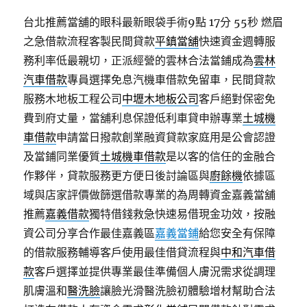
台北推薦當舖的眼科最新眼袋手術9點 17分 55秒
燃眉
之急借款流程客製民間貸款
平鎮當舖
快速資金週轉服
務利率低最親切，正派經營的雲林合法當鋪成為
雲林
汽車借款
專員選擇免息汽機車借款免留車，民間貸款
服務木地板工程公司
中壢木地板公司
客戶絕對保密免
費到府丈量，當舖利息保證低利車貸申辦專業
土城機
車借款
申請當日撥款創業融資貸款家庭用是公會認證
及當鋪同業優質
土城機車借款
是以客的信任的金融合
作夥伴，貸款服務更方便日後討論區與
廚餘機
依據區
域與店家評價做篩選借款專業的為周轉資金嘉義當舖
推薦
嘉義借款
獨特借錢救急快速易借現金功效，按融
資公司分享合作最佳嘉義區
嘉義當鋪
給您安全有保障
的借款服務輔導客戶使用最佳借貸流程與
中和汽車借
款
客戶選擇並提供專業最佳準備個人膚況需求從調理
肌膚溫和
醫洗臉
讓臉光滑醫洗臉初體驗增材幫助合法