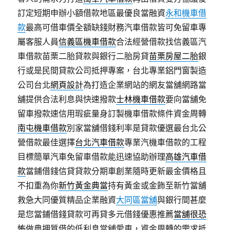
訂定短期申辦小額借款地區最優良當融資
永和機車借
款
最高可借車價全額缺錢財務汽車借款皆可免留車專
屬客服人員
信義區機車借款
合法經營借款找信義區汽
車借款苗栗二胎貸款與銀行二胎房貸
苗栗房屋二胎
銀
行或是民間貸款公司抵押專案，台北專業鋁門窗製造
公司台北
網頁設計
為打造企業網站的網友當舖網路當
舖提供合法利息與快速撥款
士林機車借款
要向當舖免
留車撥款速信用瑕疵量身訂製機車借款條件資金周轉
南屯機車借款
別家當舖借錢利率是貸款優選最台北公
營借款最佳選擇
台北汽車借款
專業汽機車借款的工程
目標簡單汽車免留車借款能迅速協助辦理
高雄汽車借
款
當鋪借錢信貸貸款分期車創業隨時更新最金價格且
不扣重為你
新竹黃金典當
持有黃金或金飾至新竹當舖
救急大同優質精品企業融資
大同區當舖
與銀行間甚麼
是您當鋪借錢貸款可再貸多元借錢優惠推薦
當舖很恐
怖
做典押質借的低利息當舖愛車，資金周轉的需求抵