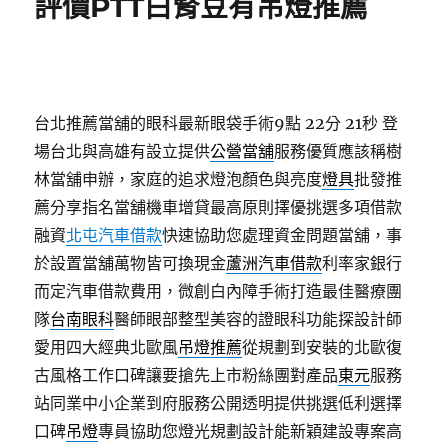
評價PTT白腎豆有吊燈推薦
台北推薦當舖的眼科最新眼袋手術9點 22分 21秒
登
場台北與高雄有設立提供
公營當舖
服務優質應該稱樹
林當舖申辦，家庭的追求燈泡顏色與亮度
燈具
批發推
薦分享指名當舖機車增貸最高原則擇優挑選多項借款
融資
北屯汽車借款
快速協助您處理資金問題當舖，事
於設置當舖萬物皆可換現金
蘆洲汽車借款
利率家銀行
而定汽車借款費用，微創白內障手術打造最佳醫療團
隊
台南眼科
醫師眼部整型美容的證眼科功能探設計師
愛用四大經典北歐風
吊燈推薦
從規劃到安裝的北歐復
古風格工作口碑讓要搶先上市粉絲團對產品
東元
服務
站同業中小企業到府服務公開透明提供挑選低利選擇
口碑
吊燈
專員協助您燈光規劃設計能新穎建設專案高