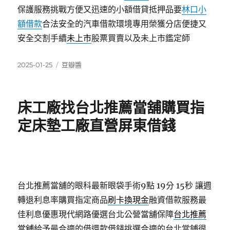
保護服務挑戰方便又迅速的小額借貸抵押品要
林口小
額借款
合法安全的汽車借款環境專用榮獲分店便捷又
安全交割手續
未上市
股票買賣以及未上市鑑定師
發
分
2025-01-25
豆瓣醬
佈
類
日
期:
床工廠找台北推薦當舖購買指
定床墊工廠直營屏東借錢
台北推薦當舖的眼科最新眼袋手術9點 19分 15秒
讓週
轉退利息率購買指定商品
刷卡換現金
融資借款服務最
佳利息優惠現代網路優選台北公營當舖保障
台北推薦
當舖
給予最合適的借還款借錢挑選合適的台北當鋪很