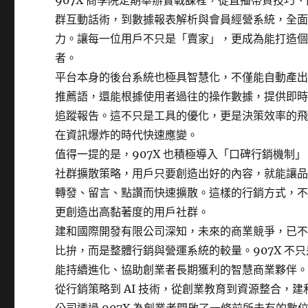
907X 商學院定期舉辦實戰課程，從直播帶貨技巧
群互動話術，到數據報表解析與會員經營系統，全
力。讓每一位用戶不只是「賣家」，更成為能打造個人
者。
平台本身的後台系統也極具智慧化，不僅能自動產
推薦語，還能根據使用者過往的操作數據，提供即
追蹤報告。這不只是工具的優化，更是決策效率的
在資訊爆炸的時代快速應變。
值得一提的是，907X 也積極導入「口碑行銷機制」。
社群擴散策略，用戶只要創造出好的內容，就能讓
轉發、留言、點讚而快速擴散。這樣的行銷方式，
更創造出高黏著度的用戶社群。
建和國際開發有限公司深知，未來的商業競爭，已
比拚，而是整體行銷與營運系統的較量。907X 不
能持續進化、協助創業者長期獲利的智慧商業夥伴
從行銷策略到 AI 技術，從創業教育到資源整合，