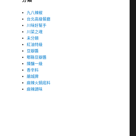
九八辣椒
台北高級餐廳
川味好幫手
川菜之魂
未分類
紅油特級
豆瓣醬
郫縣豆瓣醬
陳釀一級
香辛料
鵑城牌
麻辣火鍋底料
麻辣調味