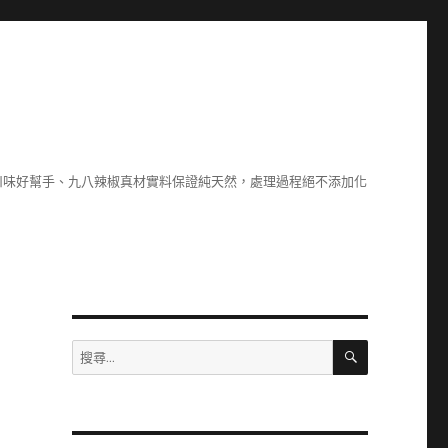
川味好幫手、九八辣椒真材實料保證純天然，處理過程絕不添加化
搜
搜
尋
尋
關
鍵
字: