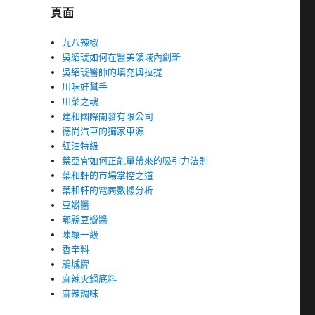
頁面
九八辣椒
吳紹琥如何在醫美領域內創新
吳紹琥醫師的填充與拉提
川味好幫手
川菜之魂
建和國際開發有限公司
德尚汽車的獨家車源
紅油特級
葉亞宜如何正能量帶來的吸引力法則
葉和軒的市場掌控之道
葉和軒的電商數據分析
豆瓣醬
郫縣豆瓣醬
陳釀一級
香辛料
鵑城牌
麻辣火鍋底料
麻辣調味