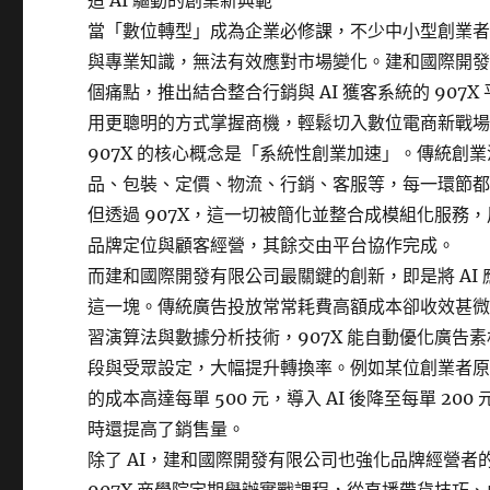
造 AI 驅動的創業新典範
當「數位轉型」成為企業必修課，不少中小型創業
與專業知識，無法有效應對市場變化。建和國際開
個痛點，推出結合整合行銷與 AI 獲客系統的 907X
用更聰明的方式掌握商機，輕鬆切入數位電商新戰
907X 的核心概念是「系統性創業加速」。傳統創
品、包裝、定價、物流、行銷、客服等，每一環節
但透過 907X，這一切被簡化並整合成模組化服務
品牌定位與顧客經營，其餘交由平台協作完成。
而建和國際開發有限公司最關鍵的創新，即是將 AI
這一塊。傳統廣告投放常常耗費高額成本卻收效甚微，
習演算法與數據分析技術，907X 能自動優化廣告
段與受眾設定，大幅提升轉換率。例如某位創業者
的成本高達每單 500 元，導入 AI 後降至每單 20
時還提高了銷售量。
除了 AI，建和國際開發有限公司也強化品牌經營者