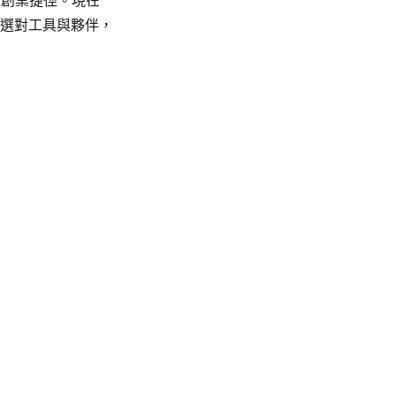
位創業捷徑。現在
要選對工具與夥伴，