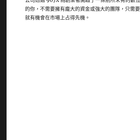
公司透過 907X 為創業者開啟了一條前所未有的數
的你，不需要擁有龐大的資金或強大的團隊，只需
就有機會在市場上占得先機。