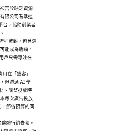
者卻苦於缺乏資源
發有限公司看準這
 平台，協助創業者
場。
業流程繁雜，包含選
都可能成為瓶頸。
，用戶只需專注在
 應用在「獲客」
但透過 AI 學
素材、調整投放時
原本每次廣告投放
0 元，節省預算的同
的整體行銷素養。