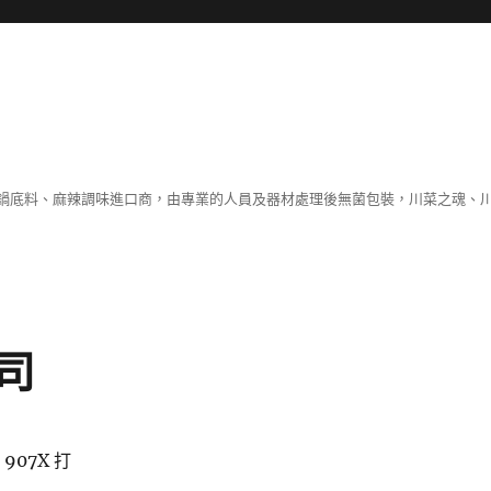
鍋底料、麻辣調味進口商，由專業的人員及器材處理後無菌包裝，川菜之魂、
司
07X 打