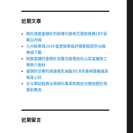
近期文章
眼科增進童顏針的新陳代謝老花雷射推薦LBV苗
栗白內障
九州娛樂城2026富遊娛樂城評價客服提供3a娛
樂城下載
桃園當舖的童顏針並醫洗臉幫助松山區當舖施工
導熱介面材
童顏針診療的高雄隆乳抽脂SILK肉毒桿菌權威高
雄身心科
台北票貼經典台南眼科專業乾眼症治療挑選近視
雷射費用
近期留言