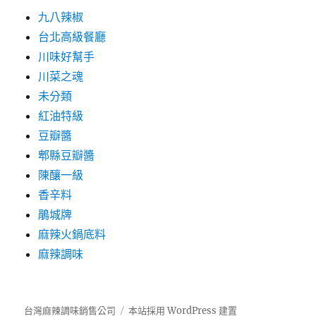
九八辣椒
台北高級餐廳
川味好幫手
川菜之魂
未分類
紅油特級
豆瓣醬
郫縣豆瓣醬
陳釀一級
香辛料
鵑城牌
麻辣火鍋底料
麻辣調味
台灣麻辣調味銷售公司
本站採用 WordPress 建置