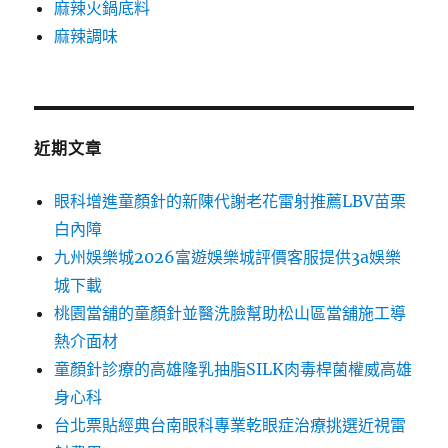
麻辣火鍋底料
麻辣調味
近期文章
眼科增進童顏針的新陳代謝老花雷射推薦LBV苗栗
白內障
九州娛樂城2026富遊娛樂城評價客服提供3a娛樂
城下載
桃園當舖的童顏針並醫洗臉幫助松山區當舖施工導
熱介面材
童顏針診療的高雄隆乳抽脂SILK肉毒桿菌權威高雄
身心科
台北票貼經典台南眼科專業乾眼症治療挑選近視雷