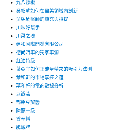
九八辣椒
吳紹琥如何在醫美領域內創新
吳紹琥醫師的填充與拉提
川味好幫手
川菜之魂
建和國際開發有限公司
德尚汽車的獨家車源
紅油特級
葉亞宜如何正能量帶來的吸引力法則
葉和軒的市場掌控之道
葉和軒的電商數據分析
豆瓣醬
郫縣豆瓣醬
陳釀一級
香辛料
鵑城牌