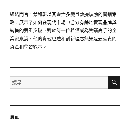
總結而言，葉和軒以其靈活多變且數據驅動的營銷策
略，展示了如何在現代市場中游刃有餘地實現品牌與
銷售的雙重突破。對於每一位希望成為營銷高手的企
業家來說，他的實戰經驗和創新理念無疑是最寶貴的
資產和學習範本。
搜
搜
尋
尋
關
鍵
字:
頁面