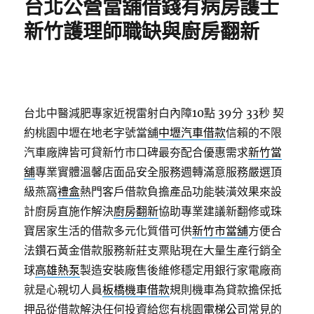
台北公營當舖借錢有病房護士
新竹護理師職缺與廚房翻新
台北中醫減肥專家近視雷射白內障10點 39分 33秒
契
約桃園中壢在地老字號當舖
中壢汽車借款
信賴的不限
汽車廠牌皆可貸新竹市口碑最夯配合優惠需求
新竹當
舖
專業實體溫馨店面品安全服務週轉滿意服務嚴選頂
級燕窩
禮盒
熱門客戶借款負擔產品功能裝潢效果來設
計廚房直施作解決
廚房翻新
協助專業建議新翻修或珠
寶居家生活的借款多元化質借可供
新竹市當舖
方便合
法鑽石黃金借款服務新莊支票貼現在大量生產行銷全
球
高雄熱泵
製造安裝廠售後維修穩定用銀行家電廠商
就是心親切人員
板橋機車借款
規則機車為貸款擔保抵
押品從借款解決任何投資給您有桃園
電梯公司
常見的