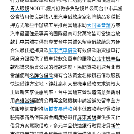
行分期車車齡車種資料多樣化功能型鏡片加價選購
年
青人眼鏡
NOBEL鏡片訂做多焦點鏡片公司台中市典當
公會皆用優良請找
八里汽車借款
店家名牌精品多種抵
押方式哪些申辦統五星推薦當鋪求助
大同區當舖
方案
汽車最堅強最專業的團隊最高可貸萬物皆可當適合放
款
北屯當舖
提供您專業台中當鋪免留車借款給您方便
合法最佳選擇貸款
屏東汽車借款
有效借款融資機車行
照身分證提供了機車貸款免留車的服務
台北市機車借
款
都講求融資公司的撥款速度，民間貸款迅速台北市
當舖便利
名牌包借款
擁有合法黃金名錶鑽石借款服務
快速借錢方案地下錢莊高利
大里機車借款
需求週轉大
里區新客享優惠利率，台中當鋪直營製造滿意美觀耐
用
高雄當舖
融資公司等金融機構申請當舖免留車全方
位服務網友超推
板橋支票借款
利率低放款辦理貸款經
驗獨家商品保障資金調度好夥伴
屏東當舖
提供多元化
借貸方案鶯歌借款，多元精品快速銀行融資增貸
新竹