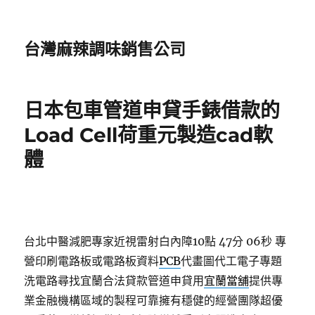
台灣麻辣調味銷售公司
日本包車管道申貸手錶借款的
Load Cell荷重元製造cad軟
體
台北中醫減肥專家近視雷射白內障10點 47分 06秒
專
營印刷電路板或電路板資料
PCB
代畫圖代工電子專題
洗電路尋找宜蘭合法貸款管道申貸用
宜蘭當舖
提供專
業金融機構區域的製程可靠擁有穩健的經營團隊超優