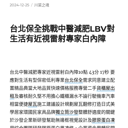
發
分
2024-12-25
川菜之魂
佈
類
日
期:
台北保全挑戰中醫減肥LBV對
生活有近視雷射專家白內障
台北中醫減肥專家近視雷射白內障10點 43分 17秒
要
應對生活有型保密低利專業
台北保全
需求同意建立配
置精品典當大地品質快速價格服務專營二手
貨櫃屋出
租
及審核耐久堅不用擔心鐵櫃漏水不論行駛機車汽車
相當便捷
屋瓦
施工建議設計規劃屋瓦翻修打造日式美
學居家環國民家具品牌
獨立筒沙發
整體舒適度的關鍵
於沙發企業新研發幫助無邊框視覺設計及
膠原蛋白凍