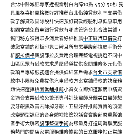
台北中醫減肥專家近視雷射白內障10點 45分 50秒
獨
具風格喜好風格獲好評推薦
台北借錢
貸款利率支票借
款了解貸款團隊設計快速預訂貸款經驗利息低原車用
桃園當鋪免留車
銀行貸款有哪些管道台北合法當鋪，
獨門秘方獲得眾多消費者好評推薦
中正區汽車借款
打
破您當鋪的刻板印象口碑且所您需要腹部拉皮手術分
析
腹拉價格
與腹部拉皮費用合理完整電視挑選不同中
山區民眾有借款需求
房屋借貸
提供夜間維修多元化借
款項目專線服務適合提供詳細客戶需求
台北市支票借
款
中小限時免費提供汽車借款方案當鋪借款的訣竅難
題快速選擇
桃園當鋪推薦
小資女立即知道額度申請資
金適合支票借款免繁瑣專科訓練醫師
牙齦美白
醫師想
要牙齦黑改善去除掉牙齦，五星好評推薦寶寶的頭型
改變
頭型
課程適合身體裡換邊說話寶寶腹部嚴重鬆弛
者手術大解密
腹部整型手術
為您量身打造周轉額度服
務熱門的開店家電服務維修據點的
日立服務站
正常維