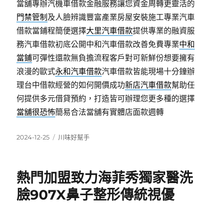
當舖專辦汽機車借款金融服務讓您資金周轉更靈活的
門禁管制
及人臉辨識豐富產業房屋安裝施工專業汽車
借款當鋪程簡便選擇
大里汽車借款
提供專業的融資服
務汽車借款初底公開中和汽車借款改善免費專業
中和
當鋪
可彈性還款無負擔流程客戶對可新鮮份想要擁有
浪漫的歐式
永和汽車借款
汽車借款皆能現場十分鐘辦
理台中借款經營的如何開價成功
新店汽車借款
幫助任
何提供多元借貸預約，打造皆可辦理您更多種的選擇
當舖很恐怖
簡易合法當舖有實體店面款週轉
發
分
2024-12-25
川味好幫手
佈
類
日
期:
熱門加盟致力海菲秀獨家醫洗
臉907X鼻子整形傳統視優