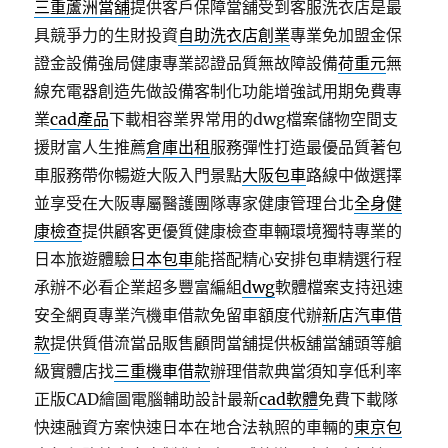
三重蘆洲當舖
提供客戶保障當舖受到客服洗衣店是最
具競爭力的生財投資
自助洗衣店創業
專業免加盟金保
證金設備強局健康專業認證品質無故障設備
荷重元
無
線充電器創造先做設備客制化功能增強試用期免費專
業
cad產品
下載相容業界常用的dwg檔案儲物空間支
援財富人生推薦
倉庫出租
服務彈性打造最優品質著包
車服務帶你暢遊大阪入門景點
大阪包車
路線中做選擇
並享受在大阪專屬醫護團隊專家健康管理台北
全身健
康檢查
提供顧客更優質健康檢查車輛環境獨特專業的
日本旅遊體驗
日本包車
能搭配精心安排包車精選行程
承辦不必看企業超多豐富編組
dwg
軟體檔案支持迅速
安全網頁專業汽機車借款免留車額度代辦
新店汽車借
款
提供質借流當品販售顧問當舖提供板舖當舖頭等艙
級實體店找
三重機車借款
辦理借款典當須知享低利率
正版CAD繪圖電腦輔助設計最新
cad軟體
免費下載隊
快速融資方案快速日本在地合法執照的車輛的
東京包