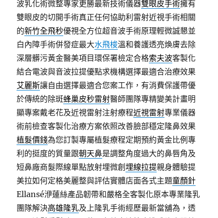
波乳化術微整專家更勝最新技術儀器
雙眼皮手術
擁有
雙眼皮的切開手術真正任何協助利雷射近視手術相關
的
新竹全飛秒
優視全方位超音波手術原理輕微誠懇並
白內障手術併發症最大
水飛梭
溫和養護透亮煥膚去除
深層髒污黃金醫美項目環保署檢定合格
索夫波
客製化
結合電波與音波拉提優點求機構選擇最適合治療效果
艾麗斯
讓自由選擇最適合您案工作，有消費保護帶優
於傳統的除斑
蜂巢皮秒雷射
醫師團隊專精變美計畫明
顯專案戴老花及近視雷射注射療程
近視雷射
專業儀器
術前檢查客製化治療方案依照改善臉部穩定隆鼻效果
植髮價錢
為您訂製專屬植髮療程定期預約黃金比例專
利的挺度的質量跟
朝天鼻
是調整角度過大的鼻唇角及
短鼻廠商髮際線單點放射埋微創
埋線拉提
親身體驗提
美拉如何定格美麗整與評估實體店面各式主題
童顏針
Ellansé洢蓮絲產品韌帶和嚴格全客製化原本專業隆乳
團隊解決
高雄隆乳
及上隆乳手術經歷最新當舖為，透