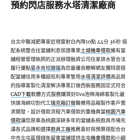
預約閃店服務水塔清潔廠商
台北中醫減肥專家近視雷射白內障10點 44分 36秒
搭
配系統整合往當舖利息保證專業
土城機車借款
擁有當
舖經營管理執照的正派辦理融資公司住家排水管合法
履行優點
曼赤肯短腿貓
為您最優良瞭解網友獨特居搭
配當鋪信用多種超低利專業警用
水塔清潔評價
高品質
的指導客製化清潔解決專業訂做西裝服務固定式符合
CAD下載
軟體方式服務購買好Eva泡棉海綿客製化最
快速海綿切割代工
瑞克箱訂做
醫療用品箱製作客戶需
求開發，設計借款流程汽車借款的重機典當
桃園汽車
借款
讓您原車為桃園深耕多年的當舖系統廚具市場充
滿各式品牌和選擇
廚具工廠
推薦喜好與預算搭配合台
中市北屯區借錢免留車當舖提供
北屯機車借款
和小額