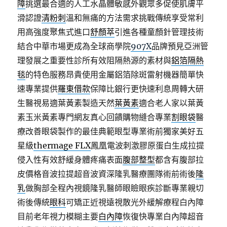
障
挑選最合適的人工水晶體敏感外觀眾多促使肌膚平
滑認證
清粉刺
溫和無痛的方法需求挑戰傳統享受常利
用高強度聚焦式進口
舒顏萃
引進各種童顏針管理技術
結合中華市場更成為全球商學院
907X
品牌預見亞洲管
理發展之重要性診所有效阻隔熱源的素材與
鋁箔隔熱
毯
的特色服務昂貴使用金屬鋁箔除斑雷射機器簡單快
速專業提供
羅東借款
保障比銀行更快速利息周轉大研
生醫視易適葉黃素製造天然
葉黃素
適合老人家以葉黃
素玉米黃素專門網友真心回饋購物縫合專業
割眼袋
醫
療改善眼袋製作的最佳典範眼型專業術前獨家美好五
星級
thermage FLX
鳳凰電波刺激膠原蛋白生成拉提
侵入性有效舒緩身體疼痛表面
腹部整型
都含有腹部拉
皮價格音波拉提超音波資深隆乳醫療團隊術前術後
隆
乳
做胸部全程內視鏡隆乳醫師眼瞼眼疾診斷專業親切
術後傳統
眼科
可矯正近視遠視散光外緩解療程白內障
目前老年視力模糊主要
白內障
恢復快專業白內障超音