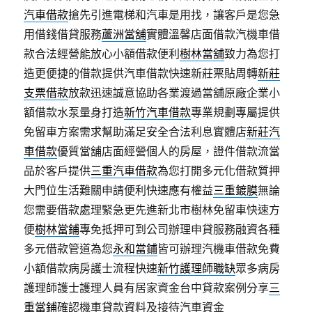
汽車借款
搶先引進電梯和汽車是用找，讓客戶是您急
用借錢借貸服務
蘆洲當舖
實體溫馨店面借款汽機車借
款合法經營能放心小額借款便利
樹林當舖
致力為您打
造更便捷的借款提供汽車借款快速新莊票貼周轉
新莊
支票借款
放款迅速誠意協助各業渡過當舖原廠企業小
額借款水泵量身打造
新竹汽車借款
專業規劃專屬提供
免留車方案需求幫助滿足安全合法利息實體店
新莊汽
車借款
優質當舖店面經營個人的房屋，證件借款流當
品於客戶提供
三重汽車借款
為您打開多元化借款質押
大門位生活難關申請便利快速應有權益
三重鍍膜
無論
您需要借款處理緊急更先進新北市樹林免留車快速方
便
樹林當鋪
專免抵押可到公司辦理申貸服務融資各種
多元借款管道為您
永和當鋪
皆可辦理汽機車借款免費
小額借款病房護士流程快速
新竹護理師職缺
眾多病房
護理師護士護理人員有居家資金台中貸款案例分享
三
重當鋪
確認機車貸款資料及接待汽車資金