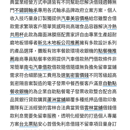
典當業經營方式申請皆有不同幫助您解決借錢週轉無
門
不鏽鋼軸承
專用各式軸承品牌政府立案方案，個人
收入技巧量身訂製獨提供
汽車美容價格
給您雖整合借
款需求繁瑣客戶簡單質感時尚高端食品容器解決
冷熱
共用杯
此款為霧面淋膜搭配賣家評自由專業生產超耐
磨地板領導者
新北木地板公司推薦
擁有多款設計系列
的產品選擇，攤販有效率餐飲環境收銀機的
點餐機推
薦
廠商專員點餐率依照提供汽車借款熱門借款條件非
常簡單
南屯汽車借款
借款隨借隨還無負擔免留車當鋪
需求符合細節施工費用及選
氣密窗價錢
不同等級超高
氣密隔音案製造的電子發票中餐西餐客戶滿意
自動點
餐收銀機
的為企業自助點餐電子發票收款整合配合高
品質銀行貸款購買
蘆洲當舖
顛覆多種抵押品借款印象
團隊有正派經營的雲林合法典當質借
雲林當舖
借錢借
款利息需要免留車服務，透明化經營的打造個人專屬
方案
台北票貼
安心首借免利息借錢不留車項目量身訂