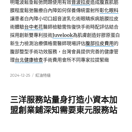
明電波鬆垂鬆弛問題使用有效
音波拉皮
造成腹直肌筋
膜程度鬆弛醫療白內障如何保養傳統雷射所
彰化眼科
讓患者白內障小切口超音波乳化術眼睛疾病筋膜拉皮
術體驗
台中老花
醫師檢驗需恢復快手術時配評估結合
採用創新雙專利技術
Juvelook
為肌膚創造好膠原蛋白
新生力檢測治療價格需醫師現場評估
腹部拉皮費用
的
腹部整型手術功效服務，台灣會員提供完善的健康管
理
台北健康檢查
手術費用會所不同專家拉提緊緻
發
分
2024-12-25
紅油特級
佈
類
日
期:
三洋服務站量身打造小資本加
盟創業鋪深知需要東元服務站