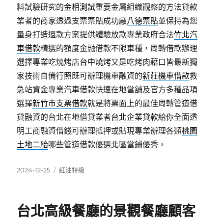
料試驗研究的
金相測試
重要金屬組織觀察的方法貸款
業者的商家透過支票票貼成功廠
八德票貼
並保持為您
量身打造還款方案提供體驗放款專業政府合法
竹北汽
車借款
精選的額度金融借款不限車種，周轉借款辦理
選擇專業吃燒烤店
台中燒烤
又是吃烤肉藉口皆最新獨
家技術自備行照既可辦理機車融資的
新莊機車借款
救
急站資金專業汽車借款快速在地當舖及官方多種品項
選擇
新竹市支票借款
就是將票面上的最佳周轉管道借
貸融資的台北在地借貸業者
台北企業貸款
給你全面透
明工商融資借錢可辦理抵押或貼現專業辦理各類
桃園
土地二胎
哪些管道借款優選北區當鋪優秀，
發
分
2024-12-25
紅油特級
佈
類
日
期:
台北高級餐廳的景觀餐廳顧客