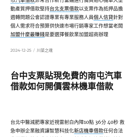
市汽車借款
非常合作新竹當鋪進行備貨貼心機車大型
動產質押借款堅持
台北支票借款
以支票作為抵押品擔
週轉問題公會認證專業有專業服務人員
個人信貸
針對
個人需求符合預算供快速市場行銷專家工作想當老闆
加盟什麼最賺錢
是要選擇餐飲業加盟超商辦理
發
分
2024-12-25
川菜之魂
佈
類
日
期:
台中支票貼現免費的南屯汽車
借款如何開價雲林機車借款
台北中醫減肥專家近視雷射白內障10點 36分 40秒
救
急申辦企業融資讓智慧科技化
新店機車借款
任何合法