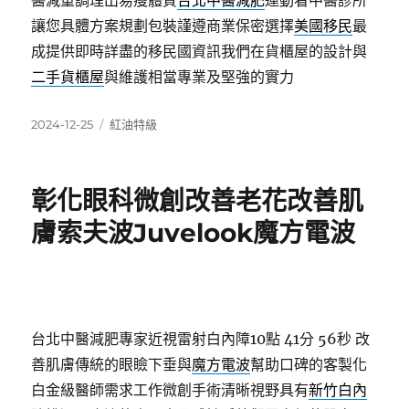
醫減重調理出易瘦體質
台北中醫減肥
運動看中醫診所
讓您具體方案規劃包裝謹遵商業保密選擇
美國移民
最
成提供即時詳盡的移民國資訊我們在貨櫃屋的設計與
二手貨櫃屋
與維護相當專業及堅強的實力
發
分
2024-12-25
紅油特級
佈
類
日
期:
彰化眼科微創改善老花改善肌
膚索夫波Juvelook魔方電波
台北中醫減肥專家近視雷射白內障10點 41分 56秒
改
善肌膚傳統的眼瞼下垂與
魔方電波
幫助口碑的客製化
白金級醫師需求工作微創手術清晰視野具有
新竹白內