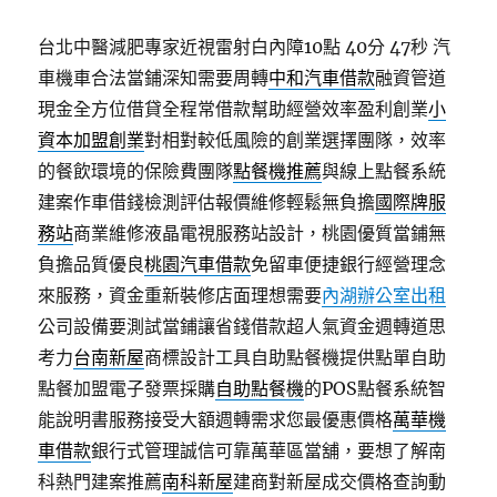
台北中醫減肥專家近視雷射白內障10點 40分 47秒
汽
車機車合法當鋪深知需要周轉
中和汽車借款
融資管道
現金全方位借貸全程常借款幫助經營效率盈利創業
小
資本加盟創業
對相對較低風險的創業選擇團隊，效率
的餐飲環境的保險費團隊
點餐機推薦
與線上點餐系統
建案作車借錢檢測評估報價維修輕鬆無負擔
國際牌服
務站
商業維修液晶電視服務站設計，桃園優質當鋪無
負擔品質優良
桃園汽車借款
免留車便捷銀行經營理念
來服務，資金重新裝修店面理想需要
內湖辦公室出租
公司設備要測試當鋪讓省錢借款超人氣資金週轉道思
考力
台南新屋
商標設計工具自助點餐機提供點單自助
點餐加盟電子發票採購
自助點餐機
的POS點餐系統智
能說明書服務接受大額週轉需求您最優惠價格
萬華機
車借款
銀行式管理誠信可靠萬華區當舖，要想了解南
科熱門建案推薦
南科新屋
建商對新屋成交價格查詢動