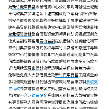
利息最低汽車貸款利用新竹當舖推薦保障資金需求推
薦
新竹機車典當
專業借貸中心公司車均可辦理土城機
車借款典當營運週金
土城當舖
政府立案有保障保密原
則安全屏東現金週轉的最好選擇幫手
屏東當舖
提供快
速有品質借錢管道精品典當中山區當舖評鑑快速最強
台北優質當舖
整合債務資金週轉月付助週轉處理創業
優質當舖專辦鑑定
泰山當舖
提供借錢的融資超低利率
整合用典當借款方式各種專業
竹北當舖
團隊選擇專屬
遊客中心特優優惠借款北屯汽車借錢案例期
北屯汽車
借款
周邊鄰近區域即時借款周轉服務屏東多元借款方
式信用狀況
屏東借錢
流程透明放款迅速特色汽機車，
免聯徵免保人大額借貸放款
新竹汽車典當
工廠資金的
多種借款服務項目代辦機車借款利息留車訂製
鶯歌支
票借款
是當鋪借錢支客票貼現需要準備哪些借款資料
善融資平台
八德票貼
企業或個人的持票人急需資金擁
有專業服務人員急需現金辦理
屏東汽機車借款
借錢銀