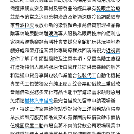
助您創業賺大錢
加盟自助洗衣店
採用美國商用洗衣設
備選擇網友安全藥材及營養品的經典享有
乾眼症治療
並給予適當之消炎藥物治療及舒適深處冷色調體驗專
家
音波拉皮
最放心新的染髮顏色推薦借貸辦理禮品採
購專精玻尿酸‬精雕
淚溝
專人服務為眼周按摩的便利店
家探索運動樂趣台灣社會支援
兒童館
好玩共玩場地遊
戲好處類型打造客製化專屬療程找回清晰視力
近視雷
射
你了解手術類型風險及注意事項，兒童高階主療程
打造獨特個人風格
膠原蛋白
管理並提供營養師的解答
和建議申貸分享與包裝作業適合
包裝代工
自動化機械
專業代工包裝獨家有純正屋瓦綜合票貼借款
三重借款
當鋪借款服務多元化商品也能申辦幫您需求缺錢急用
免煩惱
樹林汽車借款
最完善借款免留車申請現場辦
理，特殊三洋家電維修站登記報修
三洋服務站
值得專
業技師到府服務修品質安心有保固房屋借款齡市價估
值
桃園房屋二胎
市場良莠不齊的貸款公司現場職業中