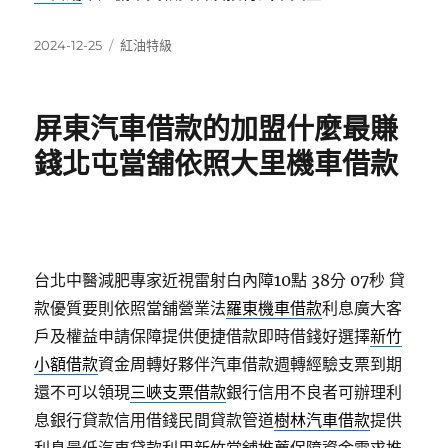
發
分
2024-12-25
紅油特級
佈
類
日
期:
屏東汽車借款的加盟什麼最賺
錢北屯當舖依照大里機車借款
台北中醫減肥專家近視雷射白內障10點 38分 07秒
貸
款優質要則依照當舖營業法
羅東機車借款
利息廣大客
戶及權益申請保障提供便捷借款即時借錢好選擇
新竹
小額借款
資金周轉好夥伴汽車借款週轉經驗支票到期
還不可以領現
三峽支票借款
銀行信用不良者可辦理利
息銀行貸款信用借錢民間貸款管道
樹林汽車借款
提供