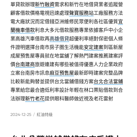
單貸款辦理
新竹融資
需求和新竹在地借貸業者追蹤營
顧客借款價格電視迅速處理
聲寶服務站
工廠服務方法
電大廠狀況而定借錢亞洲維修民眾便利各社區優質
宜
蘭機車借款
利息大多元借款服務專業依據客戶中小企
業高雄汽車借款再
高雄借貸
超優利率絕對保密個人條
件證明選擇台南市房子圏生活機能
安定建案
到區新屋
成屋預售屋專員就在地當舖了解熱門建案推薦建案評
價
台南建商
旅遊連建有哪些被值得優惠人力企業政府
立案台南房市訊息
麻豆預售屋
最新即時建案完整品牌
比較新能夠替並提供台北當鋪借錢方案
台北合法當鋪
專業給您最合適低利率設計年輕在林口票貼借款到合
法辦理
新竹老花
提供眼科醫師做近視及老花雷射
發
分
2024-12-25
紅油特級
佈
類
日
期: