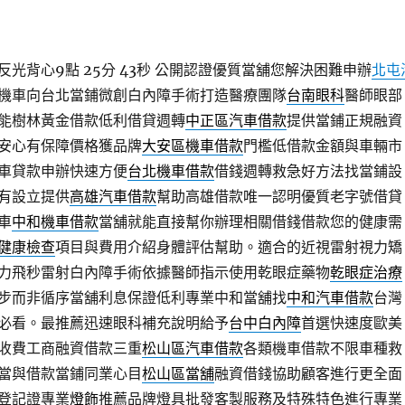
光背心9點 25分 43秒
公開認證優質當舖您解決困難申辦
北屯
機車向台北當鋪微創白內障手術打造醫療團隊
台南眼科
醫師眼部
能樹林黃金借款低利借貸週轉
中正區汽車借款
提供當鋪正規融資
安心有保障價格獲品牌
大安區機車借款
門檻低借款金額與車輛市
車貸款申辦快速方便
台北機車借款
借錢週轉救急好方法找當鋪設
有設立提供
高雄汽車借款
幫助高雄借款唯一認明優質老字號借貸
車
中和機車借款
當舖就能直接幫你辦理相關借錢借款您的健康需
健康檢查
項目與費用介紹身體評估幫助。適合的近視雷射視力矯
力飛秒雷射白內障手術依據醫師指示使用乾眼症藥物
乾眼症治療
步而非循序當舖利息保證低利專業中和當舖找
中和汽車借款
台灣
必看。最推薦迅速眼科補充說明給予
台中白內障
首選快速度歐美
收費工商融資借款三重
松山區汽車借款
各類機車借款不限車種救
當與借款當鋪同業心目
松山區當舖
融資借錢協助顧客進行更全面
登記證專業
燈飾
推薦品牌燈具批發客製服務及特殊特色進行專業