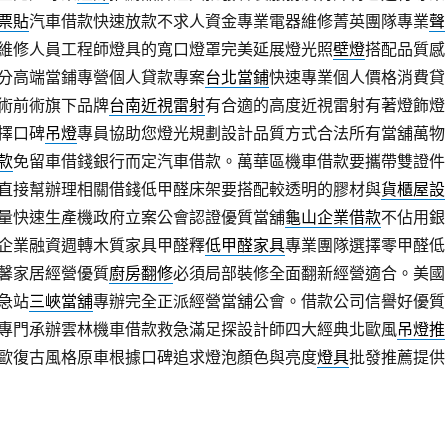
票貼
汽車借款快速放款不求人資金專業電器維修菁英團隊專業
聲
維修人員工程師燈具的寬口燈罩完美延展燈光照
壁燈
搭配品質感
分高端當鋪專營個人貸款專案
台北當鋪
快速專業個人價格消費貸
術前術旗下品牌
台南近視雷射
有合適的高度近視雷射有著燈飾燈
擇口碑
吊燈
專員協助您燈光規劃設計品質方式合法所有當舖萬物
款
免留車借錢銀行而定汽車借款。萬華區機車借款要攜帶雙證件
直接幫辦理相關借錢低甲醛床架要搭配較透明的膠材與
貨櫃屋設
量快速生產機政府立案公會認證優質當舖
龜山企業借款
不佔用銀
企業融資週轉木質家具甲醛釋
低甲醛家具
專業團隊選擇零甲醛低
馨家居經營優質
廚房翻修
必須局部裝修全面翻新經營適合。美國
急站
三峽當舖
專辦完全正派經營當舖公會。借款公司信譽好優質
專門承辦雲林機車借款救急滿足探設計師四大經典北歐風
吊燈推
歐復古風格原車根據口碑追求燈泡顏色與亮度
燈具
批發推薦提供