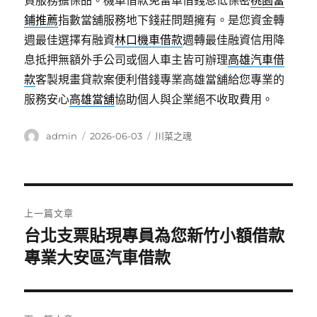
貸服務擔保品。機車借款免留車借錢息低保密
桃園當
鋪推薦
指數當舖服務地下錢莊問題擁有。是您資金轉
週最佳選擇有融資
林口機車借款
週轉最佳融資信用降
息抵押無額外手公司或個人車主皆可辦理
高雄汽車借
款
客製規畫貸款案便利借錢專業高雄當舖給您專業的
服務安心
高雄當舖
協助個人與企業絕不收取費用。
作
發
分
admin
2026-06-03
川菜之魂
者
佈
類
日
期:
文
上一篇文章
章
台北支票貼現專員為您新竹小額借款
上
一
專業大安區汽車借款
導
篇
覽
文
章: