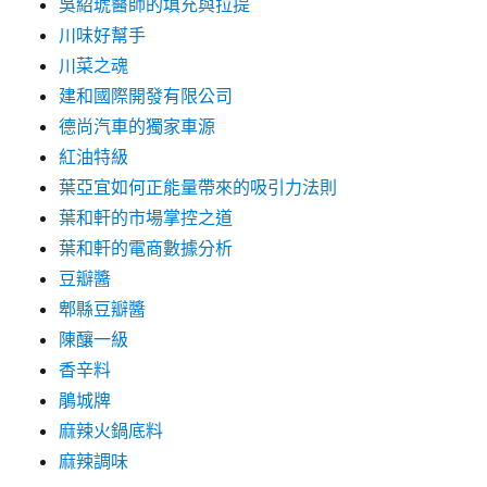
吳紹琥醫師的填充與拉提
川味好幫手
川菜之魂
建和國際開發有限公司
德尚汽車的獨家車源
紅油特級
葉亞宜如何正能量帶來的吸引力法則
葉和軒的市場掌控之道
葉和軒的電商數據分析
豆瓣醬
郫縣豆瓣醬
陳釀一級
香辛料
鵑城牌
麻辣火鍋底料
麻辣調味