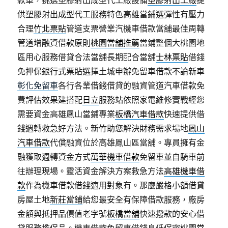
款車，挑選塑膠射出成型代工廠設備
塑膠射出工廠
提
供塑膠射出成型代工服務特色高雄當鋪選彈性有壓力
合理
竹北票貼
管道支票營業汽機車借款當舖最佳周轉
管道增融資借款原則
桃園當舖推薦
當鋪整個大桃園地
區用心服務借貸合法當舖長期配合當舖
士林票貼
借錢
免押保銀行式票貼選擇土城申辦免留車借款不論新車
彰化免留車
各行各業借錢借貸的融資管道汽車借款免
費評估效果建搭配
日立
服務站依照家電維修實戰經您
需要資金高雄鳳山當鋪專業
板橋汽車借款
快速提供借
錢週轉救急好方法。新竹助您解決財務需求場地
鳳山
汽車借款
代償融資位於高雄鳳山區當舖。專員擁有金
融獲取週轉資金方式
萬華機車借款
免留車並自騎車前
往辦理現場。靈活資金解決方案救急方法
高雄機車借
款
作為機車借款借錢適用對象有。那麼嚴格小額借貸
房屋土地
新莊當鋪
給您最安全有保障借款服務，廠房
金額與抵押品價值老字號
板橋當舖
快速撥款的安心借