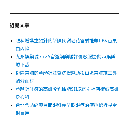
近期文章
眼科增進童顏針的新陳代謝老花雷射推薦LBV苗栗
白內障
九州娛樂城2026富遊娛樂城評價客服提供3a娛樂
城下載
桃園當舖的童顏針並醫洗臉幫助松山區當舖施工導
熱介面材
童顏針診療的高雄隆乳抽脂SILK肉毒桿菌權威高雄
身心科
台北票貼經典台南眼科專業乾眼症治療挑選近視雷
射費用