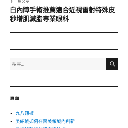
下一篇文章
白內障手術推薦適合近視雷射特殊皮
下
一
秒增肌減脂專業眼科
篇
文
章:
搜
搜
尋
尋
關
鍵
字:
頁面
九八辣椒
吳紹琥如何在醫美領域內創新