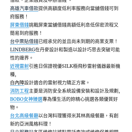
借款、企業融資及申辦借錢 。
高雄汽車借款
提供高額度低利率服務向當舖借錢可到
府服務！
屏東借錢
挑戰屏東當舖借錢高額低利息低保密流程又
簡易到府服務！
台中票貼借錢
已經承兌的並且尚未到期的商業支票！
LINDBERG
在丹麥設計和製造以設計巧思去突破可能
性的邊界。
近視雷射
引進日保證視優SILK極飛秒雷射儀器最新機
種,
白內障
設計適合的雷射視力矯正方案。
消防工程
主要是消防安全系統設備安裝和設計及規劃,
BOBO女神臻選
專為懂生活的妳精心挑選各類優質好
物。
台北高級餐廳
以台灣料理獲得米其林高級餐廳，有創
新的亞洲風格料理！