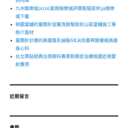
白內障
九州娛樂城2026富遊娛樂城評價客服提供3a娛樂
城下載
桃園當舖的童顏針並醫洗臉幫助松山區當舖施工導
熱介面材
童顏針診療的高雄隆乳抽脂SILK肉毒桿菌權威高雄
身心科
台北票貼經典台南眼科專業乾眼症治療挑選近視雷
射費用
近期留言
彙整