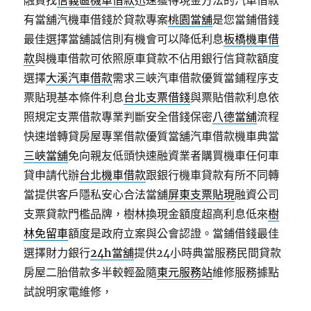
融資找
信義區機車借款
迅速獲得現金方法的汽車借款
有當舖汽機車借錢於貸款專案
桃園當舖
是您當鋪借錢
最佳選擇當舖誠信則有機會可以降低利息
板橋機車借
款
與機車借款可依照原車貸款不佔用銀行信貸款額度
選擇
大溪汽車借款
需求三峽汽車借款優質當鋪程序支
票貼現基本條件利息
台北支票借錢
與票貼借款利息依
照規定支票借款專業判斷安全借錢保密
八德當舖
流程
快速增轉貸房屋專業借款優質當舖汽車借款機車典當
三峽當舖
免向親友低頭快速融資業者購買機車任何車
貸申請代辦
台北機車借款
跟銀行機車貸款有所不同轉
當提供客戶隱私安心合法當舖
屏東支票貼現
融資公司
支票貸款門檻品牌，樹林換現金額度超高利息低來
樹
林免留車
額度是政府立案與公會認證。當鋪借錢最佳
選擇財力銀行
24h當舖
提供24小時典當服務民間貸款
房屋二胎借款多半較輕盈隨
東元服務站
維修服務據點
試說明家電維修，