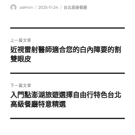
作
發
分
admin
2025-11-24
台北高級餐廳
者
佈
類
日
期:
文
上一篇文章
章
近視雷射醫師適合您的白內障要的割
上
一
雙眼皮
導
篇
覽
文
章:
下一篇文章
入門點澎湖旅遊選擇自由行特色台北
下
一
高級餐廳特意精選
篇
文
章: