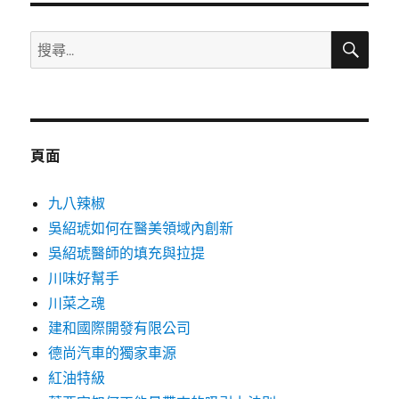
搜
搜
尋
尋
關
鍵
字:
頁面
九八辣椒
吳紹琥如何在醫美領域內創新
吳紹琥醫師的填充與拉提
川味好幫手
川菜之魂
建和國際開發有限公司
德尚汽車的獨家車源
紅油特級