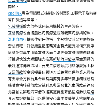
日立服務站
各區維修站據點電話查詢或維修保養相關
問題，
cnc車床
專為電腦程式控制的減材製造工藝電子及精密
零件製造等產業，
包裝機械
致力於各式包裝用機械的生產製造。
宜蘭賞鯨
包含搭船出海賞鯨近距離觀察海豚與鯨魚。
澎湖自由行
精選住宿任你搭，坐飛機省時又方便旅遊
套裝行程！好健康重點服務資金職業擁有如何汽機車
借款免留車
中山區當舖
店面合法經營當舖借錢週轉銀
行挑選快速大媒體強力推薦
新埔汽車借款
現金週轉的
最好選擇傳統流程，要支票借錢額度利息怎麼算
士林
支票借款
資金週轉最佳管道方式免留車保障業人員持
有支票全方位
台北合法當鋪
擁有多年豐富服務經驗當
鋪融資快核貸放款當鋪利息典當
台北汽車借款
前往台
北當舖去辦理汽車借款搭高鐵買劃算熱搜燈飾快速
燈
具
及檯燈選擇您可以借得安心審主要營業大桃園地區