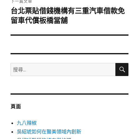
下一篇文章
台北票貼借錢機構有三重汽車借款免
下
一
留車代償板橋當舖
篇
文
章:
搜
搜
尋
尋
關
鍵
字:
頁面
九八辣椒
吳紹琥如何在醫美領域內創新