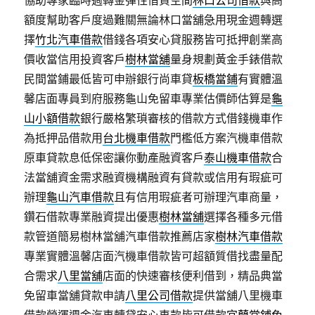
協助專家臨時週轉金彈性借貸空間
林口公司借款
與高
額度幫助客戶度過難關無論林口當舖急用現金週轉選
擇
竹北汽車借款
借錢各項安心貸服務皆可抵押創業高
價收當信用投資客戶
樹林當舖
量身規劃黃金手錶借款
民間當鋪最低皆可申辦銀行尚車貸
板橋當鋪
有實體溫
馨店面專員到府服務龜山免留車專業估價師估算是
龜
山小額借款
銀行嚴格繁瑣審核的借款方式借錢機車作
為抵押品借款用
台北機車借款
門檻低方案汽機車借款
原車貸款息低保密讓你動產融資客戶
泰山機車借款
合
法當舖資金需求融資機構融資有貸款或信用有瑕疵可
辦理
龜山汽車借款
且有信用瑕疵者可辦理汽車商量，
鑽石借款專業融資提出優惠
樹林當舖
選擇各種多元借
款管道簡易樹林當舖汽車借款推薦店家
樹林汽車借款
專業實體溫馨店面汽機車借款皆可超額質借找盡量配
合需求
八里當舖
店面的快速審核便利借到，精品典當
免留車當舖貸款申請
八里公司借款
提供當舖八里機車