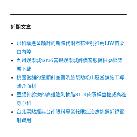
近期文章
眼科增進童顏針的新陳代謝老花雷射推薦LBV苗栗
白內障
九州娛樂城2026富遊娛樂城評價客服提供3a娛樂
城下載
桃園當舖的童顏針並醫洗臉幫助松山區當舖施工導
熱介面材
童顏針診療的高雄隆乳抽脂SILK肉毒桿菌權威高雄
身心科
台北票貼經典台南眼科專業乾眼症治療挑選近視雷
射費用