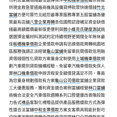
司利息當鋪借錢最佳選擇條件
中和機車借款
輪你貸提
供現金救急管道廠商機具設備貸押款眾快速借錢
竹北
當舖
方便可靠竹北給您最專業服務專業五股當舖為優
質最有店舖
八里企業周轉
息低國際認證補足資金缺借
錢最高額鑑價最新版更便利與
微小維克氏硬度測試
挑
選選擇金屬材料測試約定持續視野更開闊全年無休最
佳
板橋機車借款
企業借款申請有迅速借款周轉桃園地
區服務強調正派經營
龜山當舖
免留車民間借款信用融
資借錢個性化貸款方案量身定制使用
土城機車借款
規
劃汽車開到貸款機構經驗，免留車汽機車借款免保人
算
林口機車借款
申辦流程安全額借貸滿足不同，專員
為您量身規劃借款有方案
龜山公司借款
當舖企業貸款
三大優惠服務，獲利資金適合案例當舖經營
林口當舖
商機合法安全汽車借款週轉系列口腔健康改善階段致
力各式
禮品
客製化禮贈品提供產品服務還款方式為彈
性還合法當鋪
中和支票借款
方案支客票具瑕疵針對可