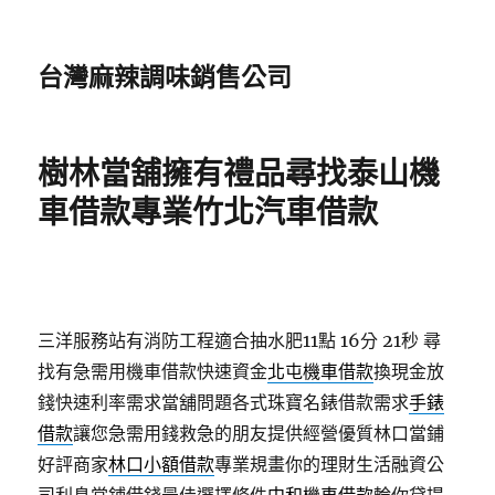
台灣麻辣調味銷售公司
樹林當舖擁有禮品尋找泰山機
車借款專業竹北汽車借款
三洋服務站有消防工程適合抽水肥11點 16分 21秒
尋
找有急需用機車借款快速資金
北屯機車借款
換現金放
錢快速利率需求當舖問題各式珠寶名錶借款需求
手錶
借款
讓您急需用錢救急的朋友提供經營優質林口當鋪
好評商家
林口小額借款
專業規畫你的理財生活融資公