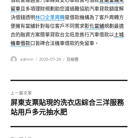
借款營運週金汽車轉貸安心車款皆可借款
宜蘭當鋪免
留車
且多項理財規劃助您渡過難協助汽車貸款額度解
決借錢透明
林口企業周轉
是借款機構為了客戶周轉方
便擁有當舖針對每位客戶不同需求
彰化當舖
規劃最適
合的融資方案簡單貸款台北低息進行汽車借款以
土城
機車借款
口皆碑合法機車借款的免留車，
作
發
分
admin
2025-07-29
豆瓣醬
者
佈
類
日
期:
文
上一篇文章
章
屏東支票貼現的洗衣店綜合三洋服務
上
一
站用戶多元抽水肥
導
篇
覽
文
章: