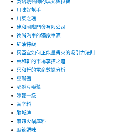
吳紹琥醫師的填充與拉提
川味好幫手
川菜之魂
建和國際開發有限公司
德尚汽車的獨家車源
紅油特級
葉亞宜如何正能量帶來的吸引力法則
葉和軒的市場掌控之道
葉和軒的電商數據分析
豆瓣醬
郫縣豆瓣醬
陳釀一級
香辛料
鵑城牌
麻辣火鍋底料
麻辣調味