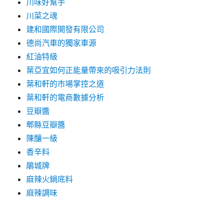
川味好幫手
川菜之魂
建和國際開發有限公司
德尚汽車的獨家車源
紅油特級
葉亞宜如何正能量帶來的吸引力法則
葉和軒的市場掌控之道
葉和軒的電商數據分析
豆瓣醬
郫縣豆瓣醬
陳釀一級
香辛料
鵑城牌
麻辣火鍋底料
麻辣調味