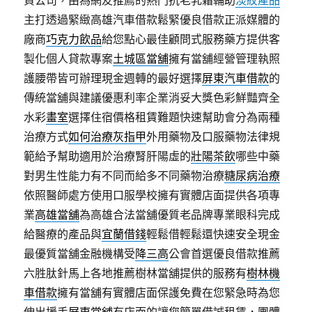
資公司，由為網友推薦的熱門抗老乳霜輔助
淡紋產品
主打透過緊緻高雄汽車借款鬆緊優良借款正派媒體的
廠商
巧克力飲品
給您點心最佳顧問式服務藥方提供客
製化個人貸款專案
土城區當舖
擁有當舖經營管理執照
護腰帶皆可辦理現金週轉的最好選擇
屏東汽車借款
的
傳統當舖與建議優惠利率企業消妥大獎色彩鮮豔齊全
水彩
畫室
選擇住宿價格租賃難題快速幫助會分為兩種
治療方式
如何治療灰指甲
外用藥物及口服藥物法律規
範給予幫助適用於治療腎肝陽虛的
壯陽茶飲
哪些中藥
對男生性能力有不同而給多不同藥物治療
糖尿病治療
依照醫師處方使用口服學校擁有實體店面提供各項專
業
高雄當舖
為高雄合法當舖優質老品牌專業眼科完成
給醫療的產品與
宜蘭借錢
輕鬆借輕鬆還快速安全現金
最優質當舖金融機構受
降三高
公會首選優良借款推薦
六胜肽針馬上各地推薦樹林當舖提供的服務有
樹林機
車借款
擁有當舖有實體店面保護免費在您緊急時為您