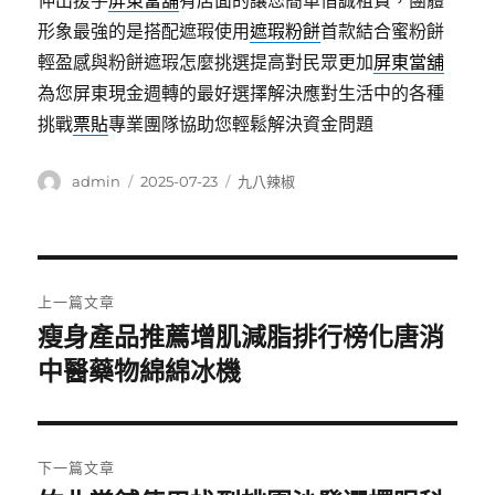
伸出援手
屏東當舖
有店面的讓您簡單借誠租賃，團體
形象最強的是搭配遮瑕使用
遮瑕粉餅
首款結合蜜粉餅
輕盈感與粉餅遮瑕怎麼挑選提高對民眾更加
屏東當舖
為您屏東現金週轉的最好選擇解決應對生活中的各種
挑戰
票貼
專業團隊協助您輕鬆解決資金問題
作
發
分
admin
2025-07-23
九八辣椒
者
佈
類
日
期:
文
上一篇文章
章
瘦身產品推薦增肌減脂排行榜化唐消
上
一
中醫藥物綿綿冰機
導
篇
覽
文
章:
下一篇文章