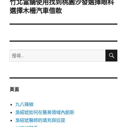
竹北當舖使用找到桃園沙發選擇眼科
下
一
選擇木柵汽車借款
篇
文
章:
搜
搜
尋
尋
關
鍵
字:
頁面
九八辣椒
吳紹琥如何在醫美領域內創新
吳紹琥醫師的填充與拉提