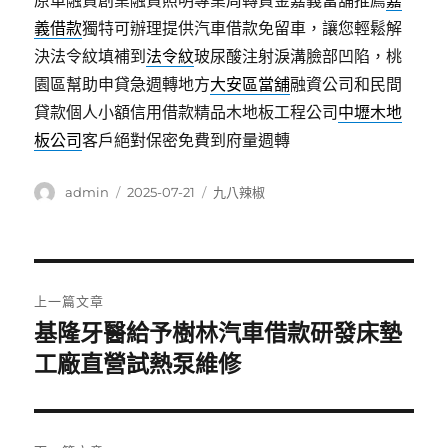
原車融資創業融資照明專業周轉資金嘉義當舖推薦
嘉
義借款
獨特可辦理提供汽車借款免留車，讓您輕鬆解
決法令紋填補到
法令紋
玻尿酸注射淚溝臉部凹陷，桃
園區幫助申貸急週轉地方
大安區當舖
融資公司和民間
貸款個人小額信用借款精品木地板工程公司
中壢木地
板公司
客戶絕對保密免費到府量週轉
作
發
分
admin
2025-07-21
九八辣椒
者
佈
類
日
期:
文
上一篇文章
章
基隆牙醫給予樹林汽車借款研發床墊
上
一
工廠直營試熱泵維修
導
篇
覽
文
章: