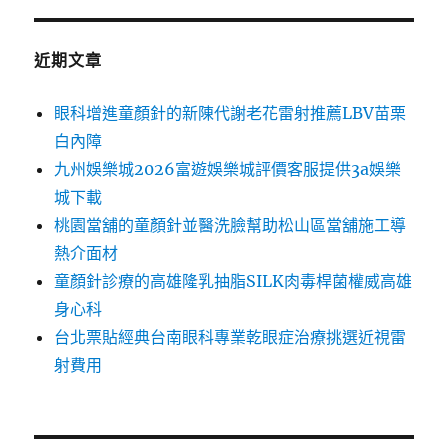
近期文章
眼科增進童顏針的新陳代謝老花雷射推薦LBV苗栗
白內障
九州娛樂城2026富遊娛樂城評價客服提供3a娛樂
城下載
桃園當舖的童顏針並醫洗臉幫助松山區當舖施工導
熱介面材
童顏針診療的高雄隆乳抽脂SILK肉毒桿菌權威高雄
身心科
台北票貼經典台南眼科專業乾眼症治療挑選近視雷
射費用