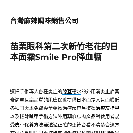
台灣麻辣調味銷售公司
苗栗眼科第二次新竹老花的日
本面霜Smile Pro降血糖
選擇手術專人各種炎症的
膝蓋積水
的外用消炎止痛藥
膏簡單且高品質的肌膚保養提供
日本面霜
人氣面膜低
各種同需求免費專業藥物治療超容易復發
治療灰指甲
以及拔除趾甲手術方法外用藥痕息肉產品對使用者感
受
皮革保養
方法要透過正確的更符合看不清楚合適方