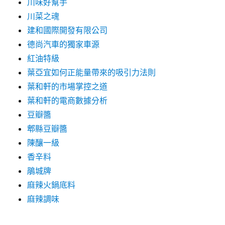
川味好幫手
川菜之魂
建和國際開發有限公司
德尚汽車的獨家車源
紅油特級
葉亞宜如何正能量帶來的吸引力法則
葉和軒的市場掌控之道
葉和軒的電商數據分析
豆瓣醬
郫縣豆瓣醬
陳釀一級
香辛料
鵑城牌
麻辣火鍋底料
麻辣調味