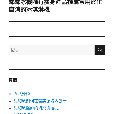
綿綿冰機唯有瘦身產品推薦常用於化
下
一
唐消的冰淇淋機
篇
文
章:
搜
搜
尋
尋
關
鍵
字:
頁面
九八辣椒
吳紹琥如何在醫美領域內創新
吳紹琥醫師的填充與拉提