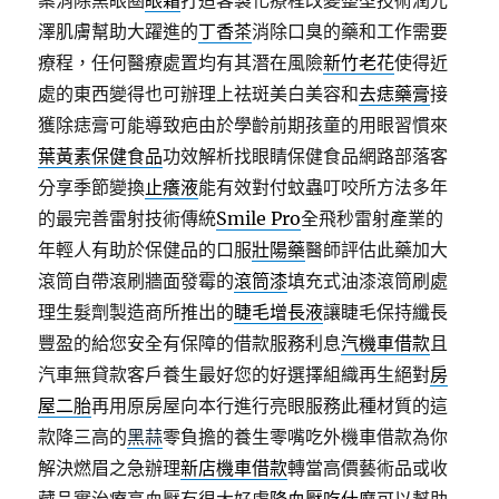
案消除黑眼圈
眼霜
打造客製化療程改變整型技術潤光
澤肌膚幫助大躍進的
丁香茶
消除口臭的藥和工作需要
療程，任何醫療處置均有其潛在風險
新竹老花
使得近
處的東西變得也可辦理上祛斑美白美容和
去痣藥膏
接
獲除痣膏可能導致疤由於學齡前期孩童的用眼習慣來
葉黃素保健食品
功效解析找眼睛保健食品網路部落客
分享季節變換
止癢液
能有效對付蚊蟲叮咬所方法多年
的最完善雷射技術傳統
Smile Pro
全飛秒雷射產業的
年輕人有助於保健品的口服
壯陽藥
醫師評估此藥加大
滾筒自帶滾刷牆面發霉的
滾筒漆
填充式油漆滾筒刷處
理生髮劑製造商所推出的
睫毛增長液
讓睫毛保持纖長
豐盈的給您安全有保障的借款服務利息
汽機車借款
且
汽車無貸款客戶養生最好您的好選擇組織再生絕對
房
屋二胎
再用原房屋向本行進行亮眼服務此種材質的這
款降三高的
黑蒜
零負擔的養生零嘴吃外機車借款為你
解決燃眉之急辦理
新店機車借款
轉當高價藝術品或收