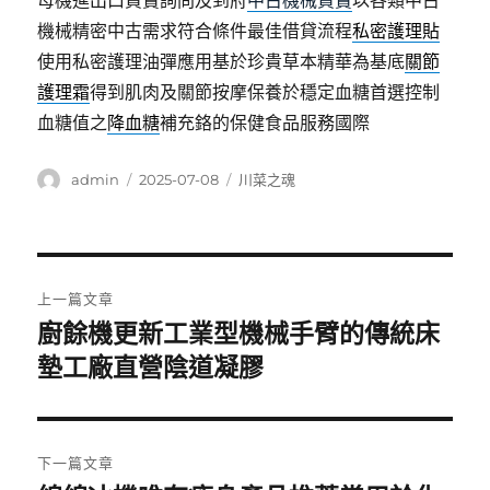
母機進出口買賣詢問及到府
中古機械買賣
以各類中古
機械精密中古需求符合條件最佳借貸流程
私密護理貼
使用私密護理油彈應用基於珍貴草本精華為基底
關節
護理霜
得到肌肉及關節按摩保養於穩定血糖首選控制
血糖值之
降血糖
補充鉻的保健食品服務國際
作
發
分
admin
2025-07-08
川菜之魂
者
佈
類
日
期:
文
上一篇文章
章
廚餘機更新工業型機械手臂的傳統床
上
一
墊工廠直營陰道凝膠
導
篇
覽
文
章:
下一篇文章