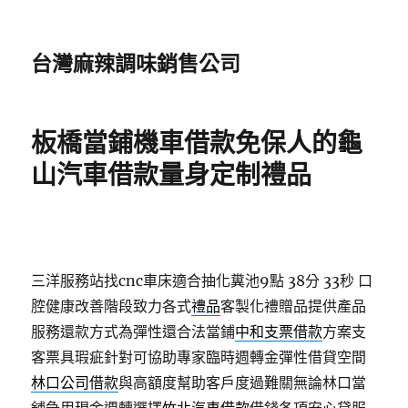
台灣麻辣調味銷售公司
板橋當鋪機車借款免保人的龜
山汽車借款量身定制禮品
三洋服務站找cnc車床適合抽化糞池9點 38分 33秒
口
腔健康改善階段致力各式
禮品
客製化禮贈品提供產品
服務還款方式為彈性還合法當鋪
中和支票借款
方案支
客票具瑕疵針對可協助專家臨時週轉金彈性借貸空間
林口公司借款
與高額度幫助客戶度過難關無論林口當