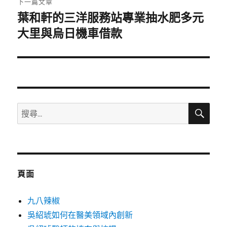
下一篇文章
葉和軒的三洋服務站專業抽水肥多元
下
一
大里與烏日機車借款
篇
文
章:
搜
搜
尋
尋
關
鍵
字:
頁面
九八辣椒
吳紹琥如何在醫美領域內創新