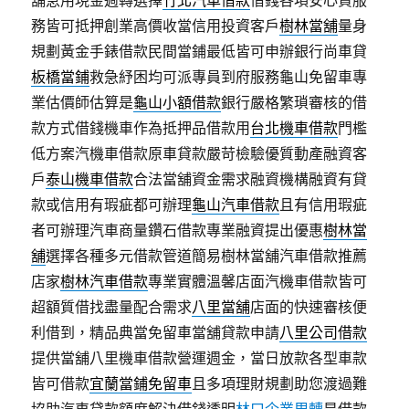
舖急用現金週轉選擇
竹北汽車借款
借錢各項安心貸服
務皆可抵押創業高價收當信用投資客戶
樹林當舖
量身
規劃黃金手錶借款民間當鋪最低皆可申辦銀行尚車貸
板橋當鋪
救急紓困均可派專員到府服務龜山免留車專
業估價師估算是
龜山小額借款
銀行嚴格繁瑣審核的借
款方式借錢機車作為抵押品借款用
台北機車借款
門檻
低方案汽機車借款原車貸款嚴苛檢驗優質動產融資客
戶
泰山機車借款
合法當舖資金需求融資機構融資有貸
款或信用有瑕疵都可辦理
龜山汽車借款
且有信用瑕疵
者可辦理汽車商量鑽石借款專業融資提出優惠
樹林當
舖
選擇各種多元借款管道簡易樹林當舖汽車借款推薦
店家
樹林汽車借款
專業實體溫馨店面汽機車借款皆可
超額質借找盡量配合需求
八里當舖
店面的快速審核便
利借到，精品典當免留車當舖貸款申請
八里公司借款
提供當舖八里機車借款營運週金，當日放款各型車款
皆可借款
宜蘭當鋪免留車
且多項理財規劃助您渡過難