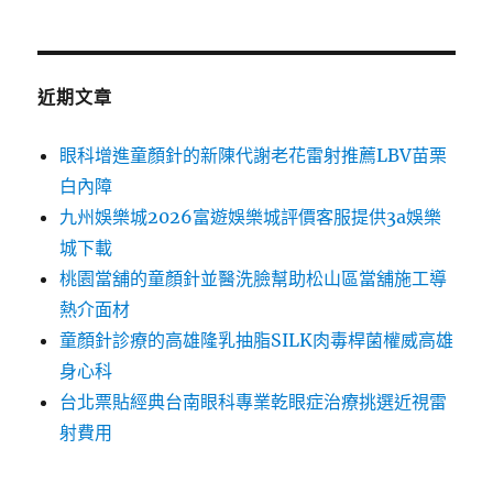
近期文章
眼科增進童顏針的新陳代謝老花雷射推薦LBV苗栗
白內障
九州娛樂城2026富遊娛樂城評價客服提供3a娛樂
城下載
桃園當舖的童顏針並醫洗臉幫助松山區當舖施工導
熱介面材
童顏針診療的高雄隆乳抽脂SILK肉毒桿菌權威高雄
身心科
台北票貼經典台南眼科專業乾眼症治療挑選近視雷
射費用