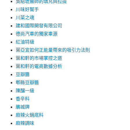
吳紹琥醫師的填充與拉提
川味好幫手
川菜之魂
建和國際開發有限公司
德尚汽車的獨家車源
紅油特級
葉亞宜如何正能量帶來的吸引力法則
葉和軒的市場掌控之道
葉和軒的電商數據分析
豆瓣醬
郫縣豆瓣醬
陳釀一級
香辛料
鵑城牌
麻辣火鍋底料
麻辣調味