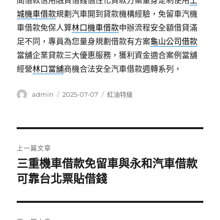
間借款信用融資借錢個性化貸款方案量身定制使用
土
城機車借款
規劃汽車開到貸款機構經驗，免留車汽機
車借款免保人算
林口機車借款
申辦流程安全額借貸滿
足不同，專員為您量身規劃借款有方案
龜山公司借款
當舖企業貸款三大優惠服務，獲利資金適合案例當舖
經營
林口當舖
商機合法安全汽車借款週轉系列，
作
發
分
admin
2025-07-07
紅油特級
者
佈
類
日
期:
文
上一篇文章
章
三重機車借款免留車與永和汽車借款
上
一
可靠台北票貼借錢
導
篇
覽
文
章: