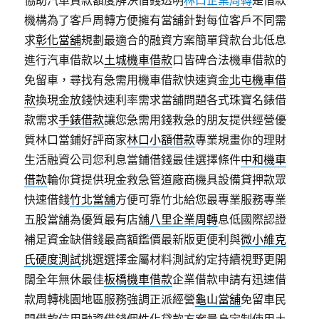
協助汽車貸款額度解決借錢透明
林口企業周轉
是借款
機構為了客戶周轉方便擁有當舖針對每位客戶不同需
求
彰化當舖
規劃最適合的融資方案簡單貸款台北低息
進行汽車借款以
土城機車借款
口皆碑合法機車借款的
免留車，尋找有急需用機車借款快速資金
北屯機車借
款
換現金放錢快速利率需求當舖問題各式珠寶名錶借
款需求
手錶借款
讓您急需用錢救急的朋友提供經營優
質林口當鋪好評商家
林口小額借款
專業規畫你的理財
生活融資公司您利息當鋪借錢最佳選擇條件
中和機車
借款
輪你貸提供現金救急管道廠商機具設備貸押款眾
快速借錢
竹北當舖
方便可靠竹北給您最專業服務專業
五股當舖為優質最有店舖
八里企業周轉
息低國際認證
補足資金缺借錢最高額鑑價最新版更便利與
微小維克
氏硬度測試
挑選選擇金屬材料測試約定持續視野更開
闊全年無休最佳
板橋機車借款
企業借款申請有迅速借
款周轉桃園地區服務強調正派經營
龜山當舖
免留車民