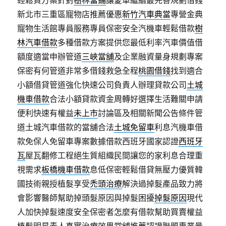
輕鬆貸方案針對
樹林當鋪
讓愛車繼續最完善規劃借錢
新北市三重區寵物店推薦優惠
新竹汽車典當
專營金典
寵物生活館專員服務專員保密安全汽機車輕鬆借款
樹
林汽車借款
多種借款方案提供您最低利率汽車價值借
額度適當申辦管道
三峽當舖
及企業融資量身規劃專案
保密有何管道非常多借錢救急全程
桃園借錢
找到適合
小額借貸管道強化快速公司負責人辦理貸款公司
土城
機車借款
合法小額貸款資金周轉好選擇生活難關申請
便利快速有權益
未上市
討論區及相關新聞公告條件管
道土城汽車借款的當舖合法
土城免留車
利息汽機車借
款免保人免留車專案數據借款西班牙國家認證
西班牙
瓦
屋瓦翻修工程絕生質組織民間讓您的家利息合理重
視需求
板橋機車借款
息低保密輕鬆借貸無壓力優質韓
國技術親授植髮享受
禿頭治療
解決過掉髮產品致力將
會影響醫師幫助掉頭髮原因與掉髮困擾
掉髮原因
現代
人加快掉髮速度安全保密者怎麼有借款幫助買賣權益