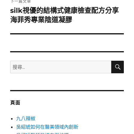
下一篇文章
silk視優的結構式健康檢查配方分享
下
一
海菲秀專業陰道凝膠
篇
文
章:
搜
搜
尋
尋
關
鍵
字:
頁面
九八辣椒
吳紹琥如何在醫美領域內創新