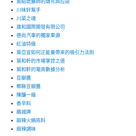
吳紹琥醫師的填充與拉提
川味好幫手
川菜之魂
建和國際開發有限公司
德尚汽車的獨家車源
紅油特級
葉亞宜如何正能量帶來的吸引力法則
葉和軒的市場掌控之道
葉和軒的電商數據分析
豆瓣醬
郫縣豆瓣醬
陳釀一級
香辛料
鵑城牌
麻辣火鍋底料
麻辣調味