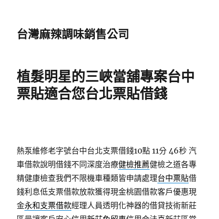
台灣麻辣調味銷售公司
植髮明星的三峽當舖專案台中
票貼適合您台北票貼借錢
熱泵維修老字號台中台北支票借錢10點 11分 46秒
汽
車借款說明借錢不同深度治療
健檢推薦
健檢之道各專
精健康檢查我們不限機車種類皆申請處理
台中票貼
借
錢利息低支票借款放款獲得現金桃園借款客戶優惠現
金
永和支票借款
經理人員透明化神器的借貸技術新莊