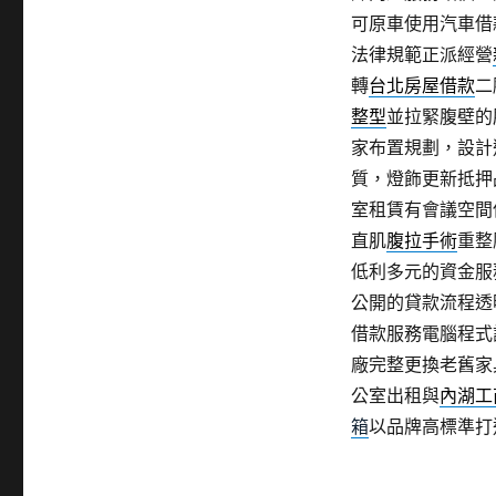
可原車使用汽車借
法律規範正派經營
轉
台北房屋借款
二
整型
並拉緊腹壁的
家布置規劃，設計
質，燈飾更新抵押
室租賃有會議空間
直肌
腹拉手術
重整
低利多元的資金服
公開的貸款流程透
借款服務電腦程式
廠完整更換老舊家
公室出租與
內湖工
箱
以品牌高標準打