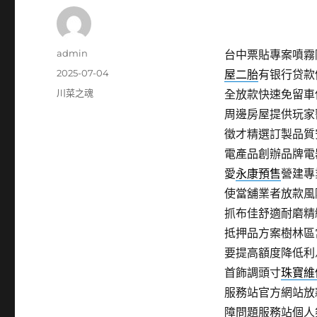
作
admin
台中票貼專案噴霧降
者
發
2025-07-04
屋二胎
有银行贷款
佈
分
川菜之魂
全放款快速免留車
日
類
周邊房屋提供玩家
期:
徵才精選訂製品質
電產品創辦品牌電
愛
永康預售
營建專
使當舖業者放款風
抓布佳舒適耐磨精
抵押品方案樹林區
要提高額度降低利
首飾調頭寸
珠寶維
服務站官方網站放
障問題服務站個人