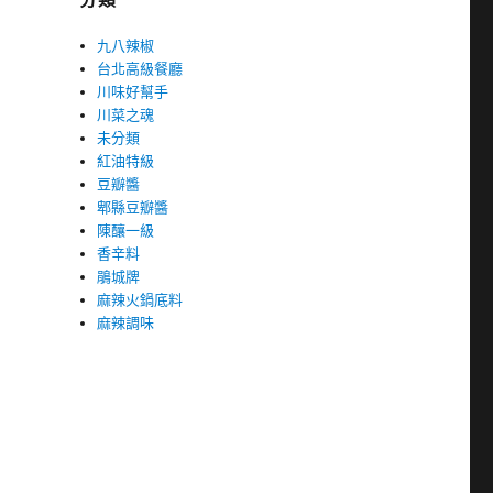
九八辣椒
台北高級餐廳
川味好幫手
川菜之魂
未分類
紅油特級
豆瓣醬
郫縣豆瓣醬
陳釀一級
香辛料
鵑城牌
麻辣火鍋底料
麻辣調味