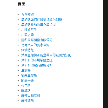
頁面
九八辣椒
吳紹琥如何在醫美領域內創新
吳紹琥醫師的填充與拉提
川味好幫手
川菜之魂
建和國際開發有限公司
德尚汽車的獨家車源
紅油特級
葉亞宜如何正能量帶來的吸引力法則
葉和軒的市場掌控之道
葉和軒的電商數據分析
豆瓣醬
郫縣豆瓣醬
陳釀一級
香辛料
鵑城牌
麻辣火鍋底料
麻辣調味