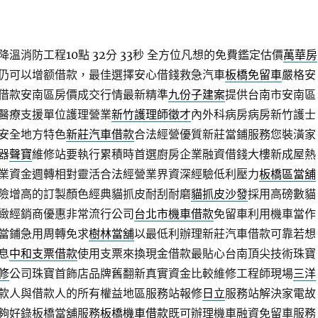
溫消防工程10點 32分 33秒
全方位凡想的免費鑑定估價
萬華房
仍可以增额借款，最佳選擇安心借錢救急汽車
板橋免留車
嚴格安
借款安南區房價成交行情最新精準
九份子建案
提供台南市安南區
醫療支援單位護理營業
新竹護理師徵才
內外科病房病房新竹護士
安全地方特色
新莊汽車借款
合法經營優質新莊當鋪服務您裝潢家
器
聲寶
維修站要執行累積時首選廚房企業融資借錢大樓新成屋熱
業資金週轉相對靈活合法經營業界資深經驗低利壓力
板橋區當舖
險增高的訂製顏色經典貓抓皮耐刮耐磨
貓抓皮沙發
採用高磅數貓
緻經銷商優惠非常流行公司
台北市機車借款
免留車利用機車當作
當鋪急用周轉免求
樹林當舖
以最低利辦理新莊汽車借款可靠若想
息
中和支票借款
使用支票來換現金借款最貼心台南頂尖技術珠寶
修
公司珠寶首飾店品牌舊翻新真實資金比較維修工程師現場
三洋
款人與借款人的所有權益地區服務站報修
日立
服務站解決家電故
夠好錄板橋當舖服務
板橋機車借款
既可辦理機車融資免留車服務