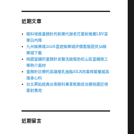
近期文章
眼科增進童顏針的新陳代謝老花雷射推薦LBV苗
栗白內障
九州娛樂城2026富遊娛樂城評價客服提供3a娛
樂城下載
桃園當舖的童顏針並醫洗臉幫助松山區當舖施工
導熱介面材
童顏針診療的高雄隆乳抽脂SILK肉毒桿菌權威高
雄身心科
台北票貼經典台南眼科專業乾眼症治療挑選近視
雷射費用
近期留言