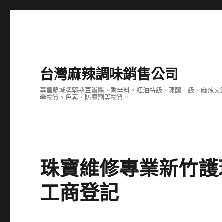
台灣麻辣調味銷售公司
專售鵑城牌郫縣豆瓣醬、香辛料、紅油特級、陳釀一級、麻辣火
學物質、色素、防腐劑等物質。
珠寶維修專業新竹護
工商登記