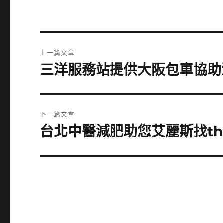
文
上一篇文章
章
三洋服務站提供大阪包車協助
上
一
導
篇
覽
文
下一篇文章
章:
台北中醫減肥助您艾麗斯找the
下
一
篇
文
章: