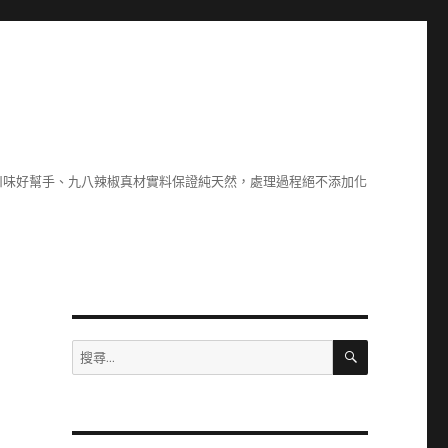
川味好幫手、九八辣椒真材實料保證純天然，處理過程絕不添加化
搜
搜
尋
尋
關
鍵
字: