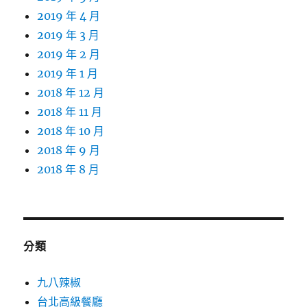
2019 年 4 月
2019 年 3 月
2019 年 2 月
2019 年 1 月
2018 年 12 月
2018 年 11 月
2018 年 10 月
2018 年 9 月
2018 年 8 月
分類
九八辣椒
台北高級餐廳