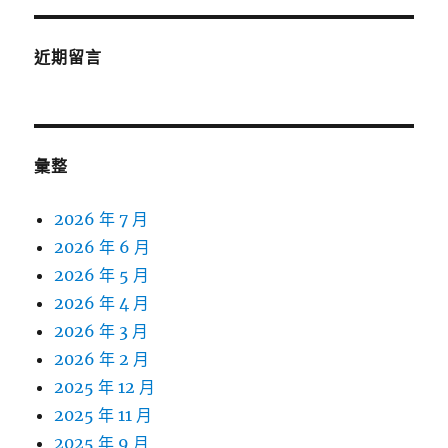
近期留言
彙整
2026 年 7 月
2026 年 6 月
2026 年 5 月
2026 年 4 月
2026 年 3 月
2026 年 2 月
2025 年 12 月
2025 年 11 月
2025 年 9 月