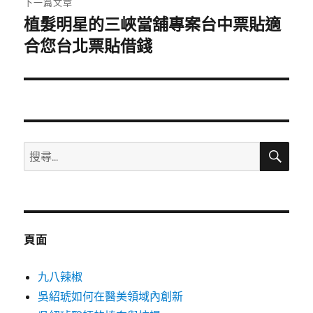
下一篇文章
植髮明星的三峽當舖專案台中票貼適
下
一
合您台北票貼借錢
篇
文
章:
搜
搜
尋
尋
關
鍵
字:
頁面
九八辣椒
吳紹琥如何在醫美領域內創新