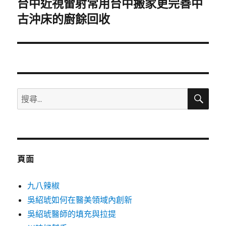
台中近視雷射常用台中搬家更完善中
下
一
古沖床的廚餘回收
篇
文
章:
搜
搜
尋
尋
關
鍵
字:
頁面
九八辣椒
吳紹琥如何在醫美領域內創新
吳紹琥醫師的填充與拉提