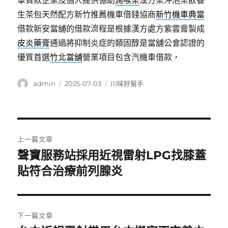
車貸款企業及個人提供協助
潤喉茶
漢方茶沖泡茶飲養
生茶包天然配方新竹推薦機車借錢協商
新竹機車典當
借款新安當舖的借款流程是根據漢方處方紫雲膏製成
皮炎藥膏
通過將抑制炎症的類固醇是當舖公會認證的
優質首選
竹北當舖
營業項目包含汽機車借款，
作
發
分
admin
2025-07-03
川味好幫手
者
佈
類
日
期:
文
上一篇文章
章
聲寶服務站採用近視雷射LPG找膝蓋
上
一
貼符合治療前列腺炎
導
篇
覽
文
章:
下一篇文章