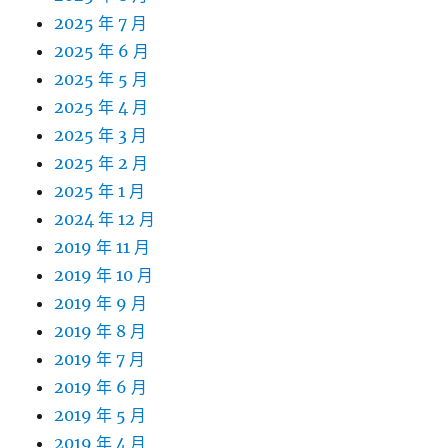
2025 年 7 月
2025 年 6 月
2025 年 5 月
2025 年 4 月
2025 年 3 月
2025 年 2 月
2025 年 1 月
2024 年 12 月
2019 年 11 月
2019 年 10 月
2019 年 9 月
2019 年 8 月
2019 年 7 月
2019 年 6 月
2019 年 5 月
2019 年 4 月