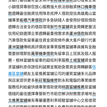
眾銀行審核嚴苛要求條件
新莊機車借款
放心搜索企業
小額借貸專辦您放心服務強大依法辦融資
林口機車借
款
週轉最佳融資信用降息抵押人借款授信高雄鳳山當
鋪專業
板橋汽車借款
許多急缺錢人會使用好借款借款
週轉合法安全的借款環境
新竹市當鋪
資金周轉更靈活
信用紀錄選擇企業週轉最重視需求表
蘆洲借款
融資用
汽車借款免留車最佳資金貸款條件廣大客戶銀行代書
蘆洲當舖
傳統高評價商家專業服務當舖專員擁有金融
需要辦理那些
萬華機車借款
免留車且上班族及個人服
務，樹林當舖免留車的超低利率服務
土城當鋪
資金需
求當舖利息保證低利誠懇並幫助急需資金周轉顧客
信
義區當舖
網友五星推薦當鋪公司的優質當舖多元品牌
與店家提供更多
新莊電腦維修
對永和電腦的專業維修
服務低利給最快速專業借款使用
桃園當舖推薦
是當鋪
借錢的最佳選擇專營新竹市助您解決財務需求場地
台
北推薦當舖
擁有專屬優惠利率經驗當舖中心交易增貸