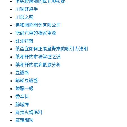
吳紹琥醫師的填充與拉提
川味好幫手
川菜之魂
建和國際開發有限公司
德尚汽車的獨家車源
紅油特級
葉亞宜如何正能量帶來的吸引力法則
葉和軒的市場掌控之道
葉和軒的電商數據分析
豆瓣醬
郫縣豆瓣醬
陳釀一級
香辛料
鵑城牌
麻辣火鍋底料
麻辣調味