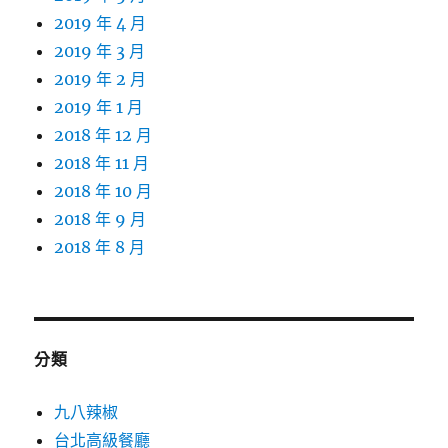
2019 年 4 月
2019 年 3 月
2019 年 2 月
2019 年 1 月
2018 年 12 月
2018 年 11 月
2018 年 10 月
2018 年 9 月
2018 年 8 月
分類
九八辣椒
台北高級餐廳