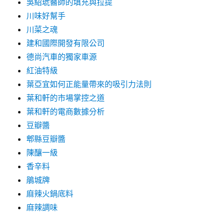
吳紹琥醫師的填充與拉提
川味好幫手
川菜之魂
建和國際開發有限公司
德尚汽車的獨家車源
紅油特級
葉亞宜如何正能量帶來的吸引力法則
葉和軒的市場掌控之道
葉和軒的電商數據分析
豆瓣醬
郫縣豆瓣醬
陳釀一級
香辛料
鵑城牌
麻辣火鍋底料
麻辣調味