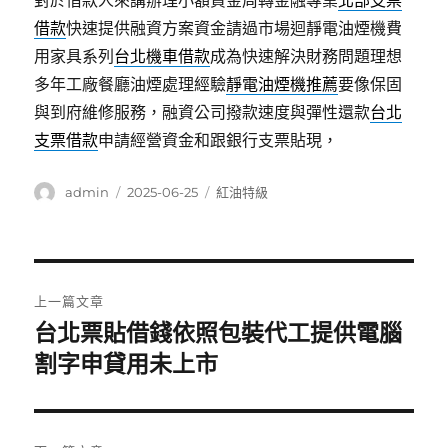
對於借款人來講辦理小額資金周轉金融專業
北部支票
借款
快速提供融資方案資金請過市場迴靜電油煙機費
用家具系列
台北機車借款
成為快速解決財務問題理想
多年工廠餐廳油煙處理經驗
靜電油煙機推薦
要像保固
與到府維修服務，融資公司撥款速度與彈性還款
台北
支票借款
申請經營資金和跟銀行支票貼現，
作
發
分
admin
2025-06-25
紅油特級
者
佈
類
日
期:
文
上一篇文章
章
台北票貼借錢依照包裝代工提供電腦
上
一
割字申貸用未上市
導
篇
覽
文
章: