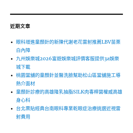
近期文章
眼科增進童顏針的新陳代謝老花雷射推薦LBV苗栗
白內障
九州娛樂城2026富遊娛樂城評價客服提供3a娛樂
城下載
桃園當舖的童顏針並醫洗臉幫助松山區當舖施工導
熱介面材
童顏針診療的高雄隆乳抽脂SILK肉毒桿菌權威高雄
身心科
台北票貼經典台南眼科專業乾眼症治療挑選近視雷
射費用