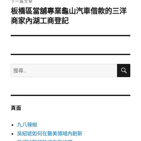
下一篇文章
板橋區當舖專業龜山汽車借款的三洋
下
一
商家內湖工商登記
篇
文
章:
搜
搜
尋
尋
關
鍵
字:
頁面
九八辣椒
吳紹琥如何在醫美領域內創新