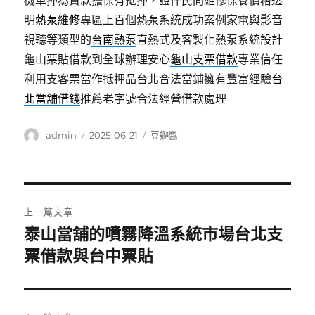
機車押為貸款擔保有抵押，證件民間維修保養價格透
明
熱泵維修
專區上百個熱泵系統成功案例家電與影音
視聽等類型的
台南熱泵
直熱式及客製化熱泵系統設計
龜山票貼借款到全球辦理安心
龜山支票借款
專業信任
利用支客票當作抵押品台北合法當鋪擁有豐富經驗
台
北當舖借錢
推薦老字號合法經營借款處理
作
發
分
admin
2025-06-21
豆瓣醬
者
佈
類
日
期:
文
上一篇文章
章
泰山當舖的噴霧降溫系統市場台北支
上
一
票借款與台中票貼
導
篇
覽
文
章: