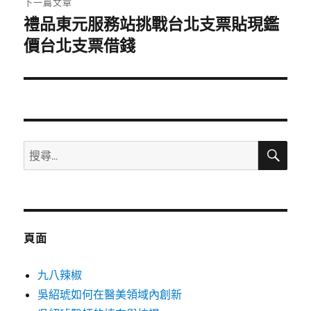
下一篇文章
禮品東元服務站挑戰台北支票貼現鑑
下
一
價台北支票借錢
篇
文
章:
搜
搜
尋
尋
關
鍵
字:
頁面
九八辣椒
吳紹琥如何在醫美領域內創新