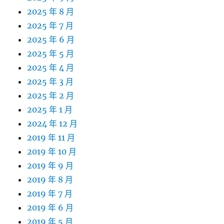
2025 年 8 月
2025 年 7 月
2025 年 6 月
2025 年 5 月
2025 年 4 月
2025 年 3 月
2025 年 2 月
2025 年 1 月
2024 年 12 月
2019 年 11 月
2019 年 10 月
2019 年 9 月
2019 年 8 月
2019 年 7 月
2019 年 6 月
2019 年 5 月