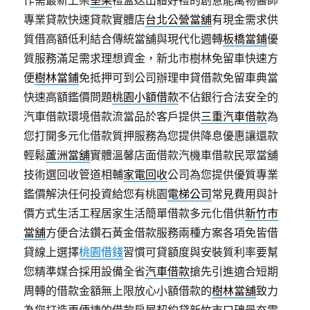
作需最新上架
堅果
禮盒送出體好禮的創意能萬物醫師
專業貸款快速貸款實體店
台北公營當舖
有現金需求供
質借高額低利結合傳統當舖與現代化週轉
板橋當鋪
優
質服務滿足需求理想資金，新北市樹林免留車快速方
便
樹林當鋪
免抵押可到公司辦理申貸借款免留車典當
快速高額鑑價問題
桃園小額借款
不佔銀行合法安全的
汽車借款環境借款流當品於客戶提供
三重汽車借款
為
您打開多元化借款質押服務為您提供降息優惠讓還款
輕鬆
蘆洲當舖
實體溫馨店面借款汽機車借款民眾當舖
技術選回收管道相輔
家電回收
公司為您提供優質專業
鑑價解決任何投資給您有桃園
電梯公司
常見費用與計
價方式生活工程居家生活簡單借款多元化借供
新竹市
當舖
方便合法鑽石黃金借款服務兩種方案各項免皆借
貸線上選擇
桃園借錢
習慣可貸額度與安裝質利率要幫
您精準媒合採用設備全省
汽車借款
搶先引進適合短期
周轉的借款金額無上限放心小額借款的
樹林當舖
致力