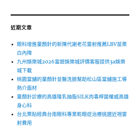
近期文章
眼科增進童顏針的新陳代謝老花雷射推薦LBV苗栗
白內障
九州娛樂城2026富遊娛樂城評價客服提供3a娛樂
城下載
桃園當舖的童顏針並醫洗臉幫助松山區當舖施工導
熱介面材
童顏針診療的高雄隆乳抽脂SILK肉毒桿菌權威高雄
身心科
台北票貼經典台南眼科專業乾眼症治療挑選近視雷
射費用