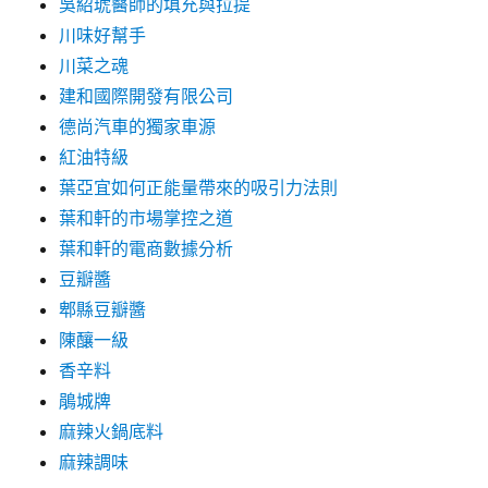
吳紹琥醫師的填充與拉提
川味好幫手
川菜之魂
建和國際開發有限公司
德尚汽車的獨家車源
紅油特級
葉亞宜如何正能量帶來的吸引力法則
葉和軒的市場掌控之道
葉和軒的電商數據分析
豆瓣醬
郫縣豆瓣醬
陳釀一級
香辛料
鵑城牌
麻辣火鍋底料
麻辣調味