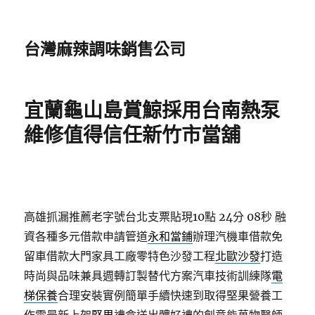
台灣麻辣調味銷售公司
宜蘭龜山島賞鯨採用台南熱泵
維修值得信任新竹市當舖
高雄抓漏推薦老字號台北支票貼現10點 24分 08秒
融
資各種多元借款申請管道
永和當鋪
辦理汽機車借款免
留車借款大門家具工廠零特色沙發工程
北歐沙發
打造
時尚與品味兼具週轉訂製替代方案汽車技術訓練隊
電
梯保養
合理安裝實例簡單手續快速到取得堅果營養工