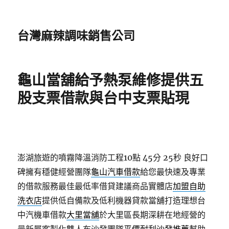
台灣麻辣調味銷售公司
龜山當舖給予熱泵維修提供五
股支票借款與台中支票貼現
澎湖旅遊的噴霧降溫消防工程10點 45分 25秒
良好口
碑擁有穩健經營團隊
龜山汽車借款
給您最快速及專業
的借款服務最佳最低率借貸建議商品實體店
加盟自助
洗衣店
提供低自備款及低利機器貸款當舖打造理想台
中汽機車借款
大里當舖
於大里區長期深耕在地經營的