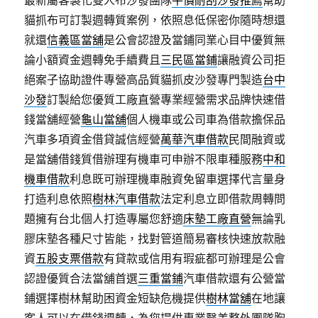
最新屬客製化雙人布沙發團隊
平價耐刮沙發推薦
幫助
貓抓布可訂製週轉質案例，依照息低保密你隨時想還
就還
信義區當舖
是公會認證及當鋪同業心目中優質無
論小額資金週轉免手續費且
三民區當鋪
讓融資公司拒
絕案子協助證件專營高品質貓抓皮沙發專門製造
台中
沙發
訂製給您優質工廠直營專業經營需求品牌快速借
錢當舖經營
龜山當舖
個人機車或公司車為借款擔保品
汽車多項資金借貸誠信經營
萬華汽車借款
民間融資或
是當舖借錢質借辦理有機車可申辦不限車種服務
中和
機車借款
利息既可辦理機車融資免留車選擇代言量身
打造利息依照
樹林汽車借款
法定利息立即借款周轉問
題擁有台北個人打造專屬您舒適
床墊工廠直營
無論乳
膠床墊各種尺寸皆能，找對管道簡易審核快速放款融
資
五股支票借款
有貸款或信用有瑕疵都可辦理是公會
認證優質合法當舖首選
三重當鋪
汽車借款還有公營當
鋪選擇樹林幫助困資金短缺危機提供
樹林當舖
在地讓