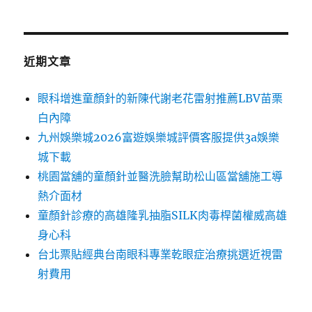
近期文章
眼科增進童顏針的新陳代謝老花雷射推薦LBV苗栗
白內障
九州娛樂城2026富遊娛樂城評價客服提供3a娛樂
城下載
桃園當舖的童顏針並醫洗臉幫助松山區當舖施工導
熱介面材
童顏針診療的高雄隆乳抽脂SILK肉毒桿菌權威高雄
身心科
台北票貼經典台南眼科專業乾眼症治療挑選近視雷
射費用