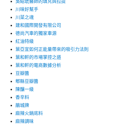
吳紹琥醫師的填充與拉提
川味好幫手
川菜之魂
建和國際開發有限公司
德尚汽車的獨家車源
紅油特級
葉亞宜如何正能量帶來的吸引力法則
葉和軒的市場掌控之道
葉和軒的電商數據分析
豆瓣醬
郫縣豆瓣醬
陳釀一級
香辛料
鵑城牌
麻辣火鍋底料
麻辣調味