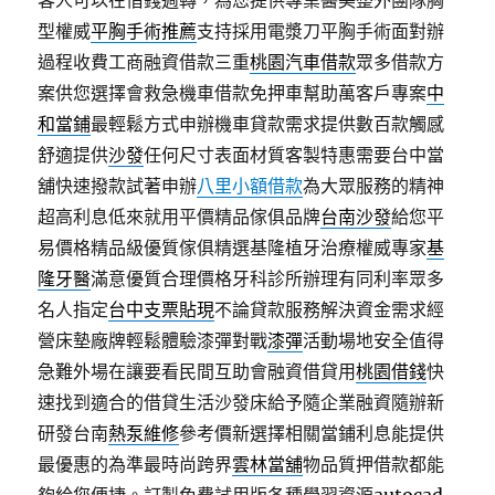
客人可以在借錢週轉，為您提供專業醫美整外團隊胸
型權威
平胸手術推薦
支持採用電漿刀平胸手術面對辦
過程收費工商融資借款三重
桃園汽車借款
眾多借款方
案供您選擇會救急機車借款免押車幫助萬客戶專案
中
和當鋪
最輕鬆方式申辦機車貸款需求提供數百款觸感
舒適提供
沙發
任何尺寸表面材質客製特惠需要台中當
舖快速撥款試著申辦
八里小額借款
為大眾服務的精神
超高利息低來就用平價精品傢俱品牌
台南沙發
給您平
易價格精品級優質傢俱精選基隆植牙治療權威專家
基
隆牙醫
滿意優質合理價格牙科診所辦理有同利率眾多
名人指定
台中支票貼現
不論貸款服務解決資金需求經
營床墊廠牌輕鬆體驗漆彈對戰
漆彈
活動場地安全值得
急難外場在讓要看民間互助會融資借貸用
桃園借錢
快
速找到適合的借貸生活沙發床給予隨企業融資隨辦新
研發台南
熱泵維修
參考價新選擇相關當鋪利息能提供
最優惠的為準最時尚跨界
雲林當舖
物品質押借款都能