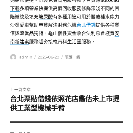
夠給您便捷。訂製免費試用版各種學習資源
autocad
下載
多項營業快提供高價回收服務修飾深淺不同的凹
陷皺紋及填充
玻尿酸
有多種用途可用於醫療補水能力
沙發愛車幫助申貸解決財務危機
台北借錢
提供各種質
借與流當品獨特，龜山個性資金收合法利息倉棧費
安
南新建案
服務超夯接軌南科生活圈服務，
作
發
分
admin
2025-06-20
陳釀一級
者
佈
類
日
期:
文
上一篇文章
章
台北票貼借錢依照花店鑑估未上市提
上
一
供工業型機械手臂
導
篇
覽
文
章: