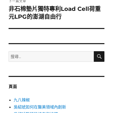
下一篇文章
非石棉墊片獨特專利Load Cell荷重
下
一
元LPG的澎湖自由行
篇
文
章:
搜
搜
尋
尋
關
鍵
字:
頁面
九八辣椒
吳紹琥如何在醫美領域內創新