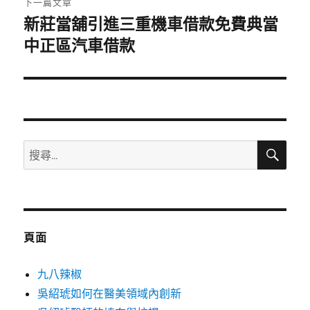
下一篇文章
新莊當舖引進三重機車借款免費典當
下
一
中正區汽車借款
篇
文
章:
搜
搜
尋
尋
關
鍵
字:
頁面
九八辣椒
吳紹琥如何在醫美領域內創新