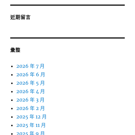
近期留言
彙整
2026 年 7 月
2026 年 6 月
2026 年 5 月
2026 年 4 月
2026 年 3 月
2026 年 2 月
2025 年 12 月
2025 年 11 月
2025 年 9 月