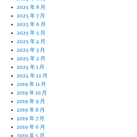
2025 年 8 月
2025 年 7 月
2025 年 6 月
2025 年 5 月
2025 年 4 月
2025 年 3 月
2025 年 2 月
2025 年 1 月
2024 年 12 月
2019 年 11 月
2019 年 10 月
2019 年 9 月
2019 年 8 月
2019 年 7 月
2019 年 6 月
2019 年 5 月