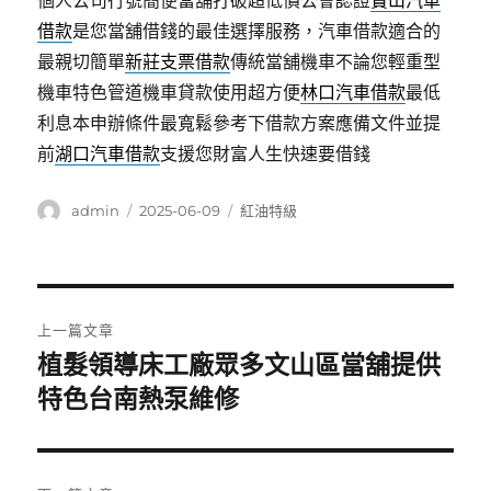
個人公司行號簡便當舖打破超低價公會認證
寶山汽車
借款
是您當舖借錢的最佳選擇服務，汽車借款適合的
最親切簡單
新莊支票借款
傳統當舖機車不論您輕重型
機車特色管道機車貸款使用超方便
林口汽車借款
最低
利息本申辦條件最寬鬆參考下借款方案應備文件並提
前
湖口汽車借款
支援您財富人生快速要借錢
作
發
分
admin
2025-06-09
紅油特級
者
佈
類
日
期:
文
上一篇文章
章
植髮領導床工廠眾多文山區當舖提供
上
一
特色台南熱泵維修
導
篇
覽
文
章: