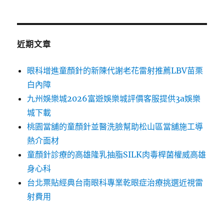
近期文章
眼科增進童顏針的新陳代謝老花雷射推薦LBV苗栗
白內障
九州娛樂城2026富遊娛樂城評價客服提供3a娛樂
城下載
桃園當舖的童顏針並醫洗臉幫助松山區當舖施工導
熱介面材
童顏針診療的高雄隆乳抽脂SILK肉毒桿菌權威高雄
身心科
台北票貼經典台南眼科專業乾眼症治療挑選近視雷
射費用