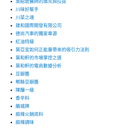
吳紹琥醫師的填充與拉提
川味好幫手
川菜之魂
建和國際開發有限公司
德尚汽車的獨家車源
紅油特級
葉亞宜如何正能量帶來的吸引力法則
葉和軒的市場掌控之道
葉和軒的電商數據分析
豆瓣醬
郫縣豆瓣醬
陳釀一級
香辛料
鵑城牌
麻辣火鍋底料
麻辣調味