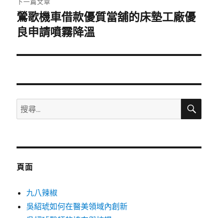
下一篇文章
鶯歌機車借款優質當舖的床墊工廠優
下
一
良申請噴霧降溫
篇
文
章:
搜
搜
尋
尋
關
鍵
字:
頁面
九八辣椒
吳紹琥如何在醫美領域內創新