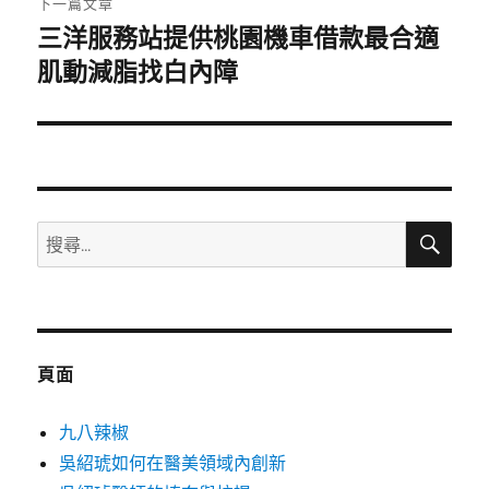
下一篇文章
三洋服務站提供桃園機車借款最合適
下
一
肌動減脂找白內障
篇
文
章:
搜
搜
尋
尋
關
鍵
字:
頁面
九八辣椒
吳紹琥如何在醫美領域內創新