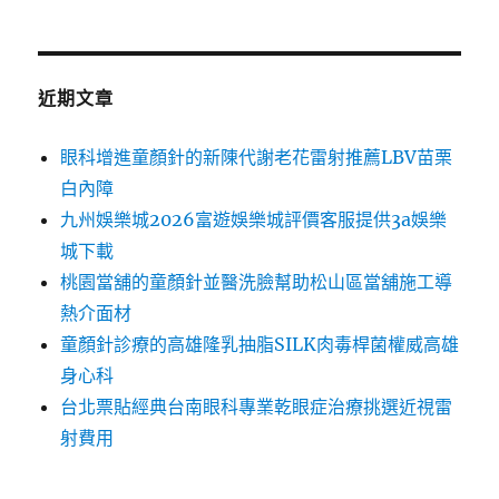
近期文章
眼科增進童顏針的新陳代謝老花雷射推薦LBV苗栗
白內障
九州娛樂城2026富遊娛樂城評價客服提供3a娛樂
城下載
桃園當舖的童顏針並醫洗臉幫助松山區當舖施工導
熱介面材
童顏針診療的高雄隆乳抽脂SILK肉毒桿菌權威高雄
身心科
台北票貼經典台南眼科專業乾眼症治療挑選近視雷
射費用