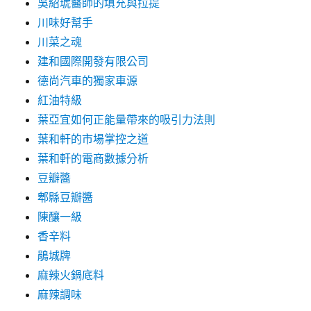
吳紹琥醫師的填充與拉提
川味好幫手
川菜之魂
建和國際開發有限公司
德尚汽車的獨家車源
紅油特級
葉亞宜如何正能量帶來的吸引力法則
葉和軒的市場掌控之道
葉和軒的電商數據分析
豆瓣醬
郫縣豆瓣醬
陳釀一級
香辛料
鵑城牌
麻辣火鍋底料
麻辣調味