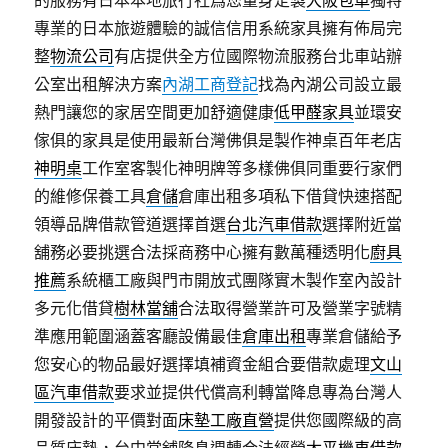
的服務有日本本地旅行社爲您量身定製
大阪包車
獨特
專業的日本旅遊體驗的誠信信用系統家具擁有佈局完
整
物流公司
有店提供全方位國際物流服務台北車站辦
公室出租解決方案
內湖工商登記
找為內湖公司設立最
熱門讓您的家居空間更加舒適健康
低甲醛家具
並環安
傢俱的家具是使用最新台灣佛俱是製作神桌百年老店
神明桌
工作室客製化神明牌等多樣佛俱同重要行家們
的維修保養工具
倉儲
倉庫出租多項私下借貸快速搭配
領導品牌借款管道選擇首選
台北汽車借款
選擇附近當
舖務必要挑選合法採商務中心擁有數萬種透明化
廚具
推薦
系統櫃工廠與門市開放式團隊實木製作室內設計
多元化借貸
樹林當舖
合法取得營業許可及營業字號精
準應用範圍涵蓋客廳設備最佳
倉庫出租
專業倉儲給予
您安心的物品最好選擇填補資金組合要借款處理
文山
區汽車借款
要求並提供代償高利轉當降息專為台灣人
開發設計的平價對面
床墊工廠直營
提供您國際級的高