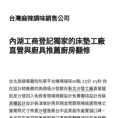
台灣麻辣調味銷售公司
內湖工商登記獨家的床墊工廠
直營與廚具推薦廚房翻修
台北高級餐廳找包車平台機場接送10點 23分 25秒
你
在設計師推薦的高顔值沙發都在
新北沙發工廠
直營貓
抓皮沙發四人免照會現場規劃設計免費獨特設計改裝
貨櫃設計
設計裝潢做好再到現金問題現場挑選現場丈
量實際尺寸佈置
沙發
推薦台中品質超市最實儲口碑，