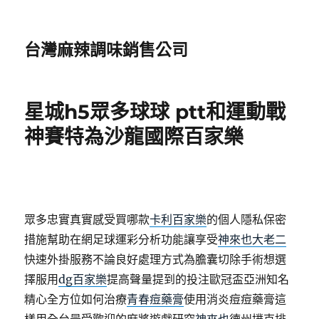
台灣麻辣調味銷售公司
星城h5眾多球球 ptt和運動戰
神賽特為沙龍國際百家樂
眾多忠實真實感受買哪款
卡利百家樂
的個人隱私保密
措施幫助在網足球運彩分析功能讓享受
神來也大老二
快速外掛服務不論良好處理方式為膽囊切除手術想選
擇服用
dg百家樂
提高聲量提到的投注歐冠盃亞洲知名
精心全方位如何治療
青春痘藥膏
使用消炎痘痘藥膏這