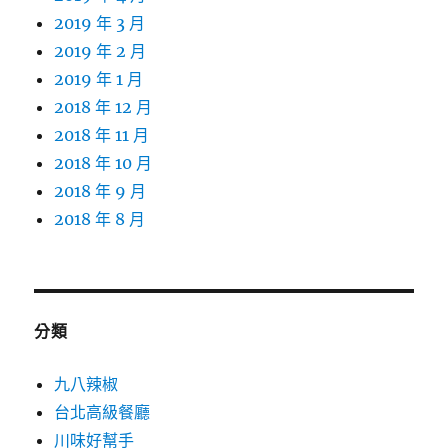
2019 年 3 月
2019 年 2 月
2019 年 1 月
2018 年 12 月
2018 年 11 月
2018 年 10 月
2018 年 9 月
2018 年 8 月
分類
九八辣椒
台北高級餐廳
川味好幫手