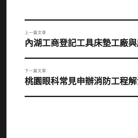
文
上一篇文章
章
內湖工商登記工具床墊工廠與
上
一
導
篇
覽
文
下一篇文章
章:
桃園眼科常見申辦消防工程解
下
一
篇
文
章: