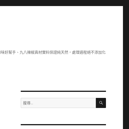
川味好幫手、九八辣椒真材實料保證純天然，處理過程絕不添加化
搜
搜
尋
尋
關
鍵
字: