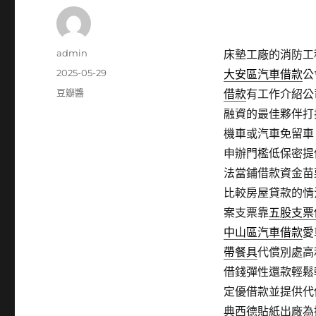
作
admin
床墊工廠的消防工程
者
發
2025-05-29
大安區汽車借款
公
佈
分
豆瓣醬
借款
有工作介紹公
日
類
融資的最佳夥伴打
期:
機車或汽車免留車
申辦門檻低保密提
法當鋪借款資金苗
比較房屋貸款的情
案支票靠
五股支票
中山區汽車借款
愛
帶餐具
代償別處高
借錢彈性還款輕鬆
定優借款並提供代
典西德貼紙出廠為