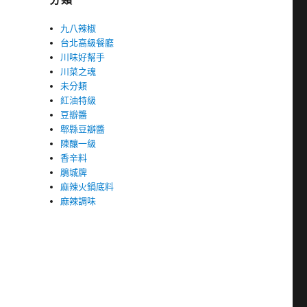
九八辣椒
台北高級餐廳
川味好幫手
川菜之魂
未分類
紅油特級
豆瓣醬
郫縣豆瓣醬
陳釀一級
香辛料
鵑城牌
麻辣火鍋底料
麻辣調味