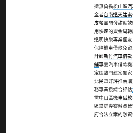
還無負擔
松山區汽
金者
台南透天建案
皮餐盒
開發甜點飲
用快速的資金周轉
透明快樂專業個友
保障機車借款免留
計師
新竹汽車借款
鋪
專營汽車借款機
定區熱門建案獨家
北民眾好評推薦購
務專業授綜合評估
需
中山區機車借款
區當舖
專案融資營
府合法立案的融資