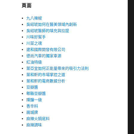
頁面
九八辣椒
吳紹琥如何在醫美領域內創新
吳紹琥醫師的填充與拉提
川味好幫手
川菜之魂
建和國際開發有限公司
德尚汽車的獨家車源
紅油特級
葉亞宜如何正能量帶來的吸引力法則
葉和軒的市場掌控之道
葉和軒的電商數據分析
豆瓣醬
郫縣豆瓣醬
陳釀一級
香辛料
鵑城牌
麻辣火鍋底料
麻辣調味