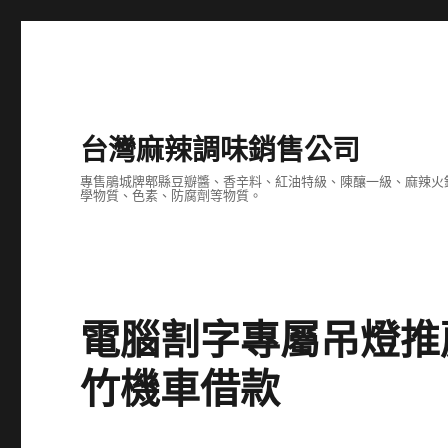
台灣麻辣調味銷售公司
專售鵑城牌郫縣豆瓣醬、香辛料、紅油特級、陳釀一級、麻辣火
學物質、色素、防腐劑等物質。
電腦割字專屬吊燈推
竹機車借款