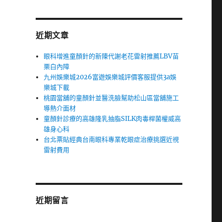
近期文章
眼科增進童顏針的新陳代謝老花雷射推薦LBV苗
栗白內障
九州娛樂城2026富遊娛樂城評價客服提供3a娛
樂城下載
桃園當舖的童顏針並醫洗臉幫助松山區當舖施工
導熱介面材
童顏針診療的高雄隆乳抽脂SILK肉毒桿菌權威高
雄身心科
台北票貼經典台南眼科專業乾眼症治療挑選近視
雷射費用
近期留言