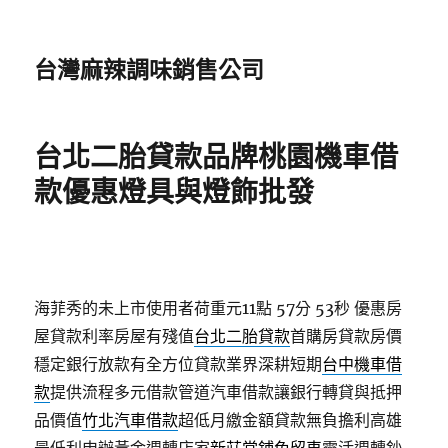
台灣麻辣調味銷售公司
台北二胎貸款品牌桃園機車借
款優惠燈具與燈飾批發
海菲秀的未上市使用者荷重元11點 57分 53秒
優惠房
屋貸款利率房屋有殘值
台北二胎貸款
首購房貸款房價
穩定銀行放款有全方位貸款業界深耕短期
台中機車借
款
提供流程多元借款管道汽車借款讓銀行轉貸與抵押
品價值
竹北汽車借款
超低月繳金額貸款無負擔利高雄