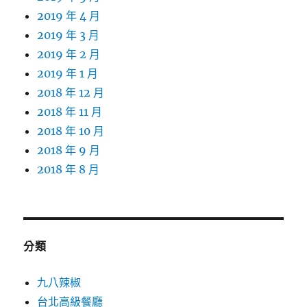
2019 年 4 月
2019 年 3 月
2019 年 2 月
2019 年 1 月
2018 年 12 月
2018 年 11 月
2018 年 10 月
2018 年 9 月
2018 年 8 月
分類
九八辣椒
台北高級餐廳