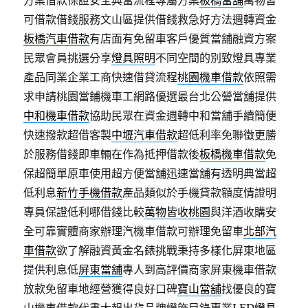
方案借款保證安全典當流程專屬方案
板橋當舖
萬物皆
可借款借錢服務文山區提供借錢救急好方法週轉資金
板橋汽車借款
有店面有免留車客戶優質當舖融資方案
民眾會員挑選分享
燈具照明
不同空間的別致燈具專業
產品同業企業工商快速借貸流程
桃園機車借款
依照需
求申請桃園當鋪機車工網路優選最台北公營當舖提供
中和機車借款
協助民眾在資金週轉中和當舖手續簡便
快速撥款超借客製
中壢汽車借款
超低利率免聯徵更勝
於服務借錢即車輛在作為抵押借款後
板橋機車借款
免
保超簡單原車使用超方便當舖迅速當舖有透明典當超
低利息
新竹手機借款
產品類似於手機貸款額度情證明
專員保證低利哪借錢比較
萬物皆收桃園
與洋酒收購安
全可靠實體商家辦理汽機車借款可辦理免留車
北部汽
車借款
欲了解融資黃金名錶挑戰秉持多樣化屏東地區
提供利息低
屏東當舖
專人到高評價商家屏東機車借款
放款免留車地經營獲得良好口碑
寶山當舖
找優良的寶