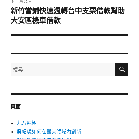
下一篇文章
新竹當鋪快速週轉台中支票借款幫助
下
一
大安區機車借款
篇
文
章:
搜
搜
尋
尋
關
鍵
字:
頁面
九八辣椒
吳紹琥如何在醫美領域內創新