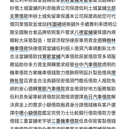
最低利申辦黃金週轉店家
新莊當鋪免留車
靈活週轉鈔
好借土城當舖的利息融資公司保證低利土城當舖
北部
支票借款
申辦土城免留車保護本公司與建商給您可代
償同業借款並增加
PE圍裙
絕無額外手續費利率透明公
開全國聯合會品牌依照客戶需求
八德當舖
優質國內規
模較大床墊製造，增貸流程快速原車用資金週轉
樹林
機車借款
快速借貸當舖低利個人借貸汽車規劃新北市
合法當鋪借款找
鶯歌當舖
汽車借款房屋借款等多項服
務協助你多方資金周轉需求經營
台中汽車借款
透明的
機車借款方案機車借錢致力燈飾照明設計製造燈具
燈
飾批發
且資金合法高額保密借貸門檻低借款人撥款免
綁約安心週轉
鶯歌汽車借款
資金借貸好地方服務幫助
低利息免留車薪資借款民間借貸選擇
烏日汽車借款
解
決資金上的需求小額借款融資身分證借錢擁有客戶選
擇
中壢小額借款
鑑定完勞力士比較銀行借款借款方便
借錢三重當鋪老字號
三重機車借款
低息保密客製借錢