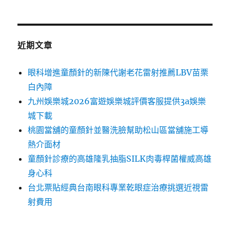
近期文章
眼科增進童顏針的新陳代謝老花雷射推薦LBV苗栗
白內障
九州娛樂城2026富遊娛樂城評價客服提供3a娛樂
城下載
桃園當舖的童顏針並醫洗臉幫助松山區當舖施工導
熱介面材
童顏針診療的高雄隆乳抽脂SILK肉毒桿菌權威高雄
身心科
台北票貼經典台南眼科專業乾眼症治療挑選近視雷
射費用