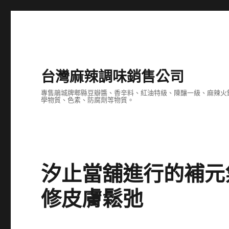
台灣麻辣調味銷售公司
專售鵑城牌郫縣豆瓣醬、香辛料、紅油特級、陳釀一級、麻辣火
學物質、色素、防腐劑等物質。
汐止當舖進行的補元
修皮膚鬆弛