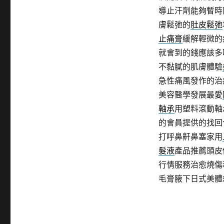
導止汗劑能夠暫時
膚鬆弛的
肚皮鬆弛
止痛膏
緩解輕微的
就會到的錢應該多
不黏膩的肌膚體驗
急性痛風發作的治
美容醫學發展最愛
軸承
用塑料滾動軸
的會員提供的找回
打呼鼻鼾鼻塞家用
髮液
產品推薦頭皮
行情服務治愈燒傷
毛膏腋下日式美體