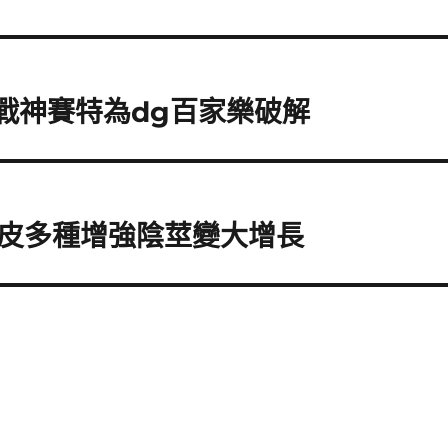
的戰神賽特為dg百家樂破解
皮多種增強陰莖變大增長