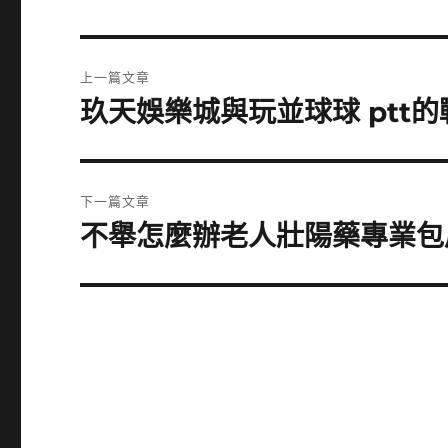
文
上一篇文章
章
玖天娛樂城與玩並球球 ptt
上
一
導
篇
覽
文
下一篇文章
章:
不舉怎麼辦老人壯陽藥專業包
下
一
篇
文
章: