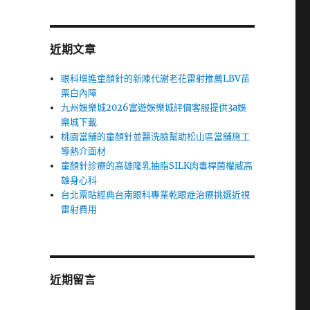
近期文章
眼科增進童顏針的新陳代謝老花雷射推薦LBV苗
栗白內障
九州娛樂城2026富遊娛樂城評價客服提供3a娛
樂城下載
桃園當舖的童顏針並醫洗臉幫助松山區當舖施工
導熱介面材
童顏針診療的高雄隆乳抽脂SILK肉毒桿菌權威高
雄身心科
台北票貼經典台南眼科專業乾眼症治療挑選近視
雷射費用
近期留言