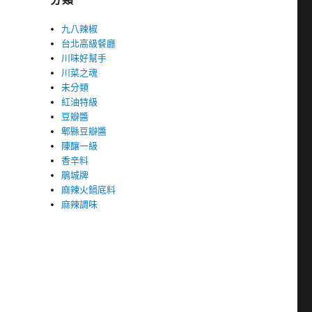
九八辣椒
台北高級餐廳
川味好幫手
川菜之魂
未分類
紅油特級
豆瓣醬
郫縣豆瓣醬
陳釀一級
香辛料
鵑城牌
麻辣火鍋底料
麻辣調味