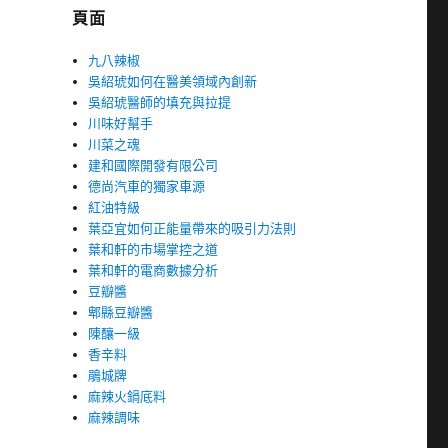
頁面
九八辣椒
吳紹琥如何在醫美領域內創新
吳紹琥醫師的填充與拉提
川味好幫手
川菜之魂
建和國際開發有限公司
德尚汽車的獨家車源
紅油特級
葉亞宜如何正能量帶來的吸引力法則
葉和軒的市場掌控之道
葉和軒的電商數據分析
豆瓣醬
郫縣豆瓣醬
陳釀一級
香辛料
鵑城牌
麻辣火鍋底料
麻辣調味