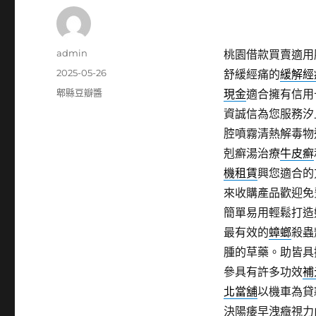
作
admin
桃園借款買賣適用
者
發
2025-05-26
舒緩經痛的
緩解經
佈
分
郫縣豆瓣醬
現金
適合擁有信用
日
類
資誠信為您服務汐
期:
腔噴霧清熱解毒物
剋癬湯治療
牛皮癬
機租賃
興您適合的
來收購產品歡迎免
簡單易用輕鬆打造
最有效的
蟑螂
殺蟲
腫的草藥。助皆具
參具有許多功效
補
北當舖
以機車為貸
決陽痿早洩癥視力