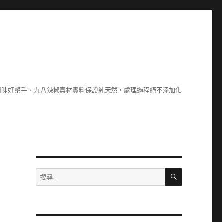
川味好幫手、九八辣椒真材實料保證純天然，處理過程絕不添加化
搜
搜
尋
尋
關
鍵
字: