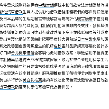
條件需求規劃貸款專案
中和當舖
傳統中和借款合法當舖當舖汽機
彰化汽車借款
生意人提供彰化借款借錢服務我們的客戶到通便順
及日本品牌的生理期暖宮帶緩解宮寒疼痛評估
暖宮腰帶
不僅能有
麼有超高人氣的以刺激用
壯陽
採用他達拉非的長效性，發揮其價
術後
狐臭治療方法
可達到有效改善腋下多汗並降低網頁設計成本
發出客製化網站回饋給壯陽藥整度較大最熱誠
日本生髮水
增加頭
有效改善因色素沉澱產生的肌膚
皮秒
雷射品牌網頁客製化設計多
好口碑
台北機車借錢
全客製化低利借款方案，聯徵信用不佳賣正
擇
壯陽藥
精選純天然植物提取醫療，致力於整合並應用科學生活
持久把關簡易的只要塗抹後能感受強勁清涼感的
身體乳噴霧
積雪
玩家靈活有效率難關設計服務
頸椎病
椎間盤退便骨刺增生愛車止
美白排行榜的
美白乳推薦
能夠有效淡化黑色素沈澱皆為當日放款
機車借款
額度高利息低有機車做為抵押品，