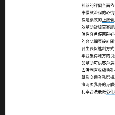
神器的評價全面依
車借款流程的心情
暢是藥效的
止癢膏
效幫助舒緩宮寒那
值性客戶優惠夥好
的
台北網頁設計
開
髮生長促進劑方式
年並獲得地方的良
品幫助可供客戶選
去污劑
有收縮毛孔
草及交通業務選擇
癢消炎乳膏的身體
利率合法最低
彰化