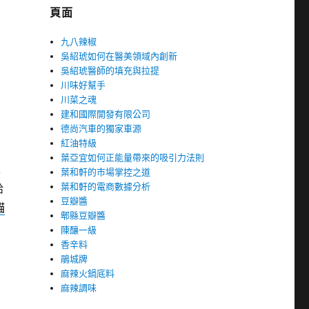
頁面
九八辣椒
吳紹琥如何在醫美領域內創新
吳紹琥醫師的填充與拉提
川味好幫手
川菜之魂
建和國際開發有限公司
德尚汽車的獨家車源
紅油特級
葉亞宜如何正能量帶來的吸引力法則
傢
葉和軒的市場掌控之道
葉和軒的電商數據分析
給
豆瓣醬
貓
郫縣豆瓣醬
陳釀一級
香辛料
鵑城牌
麻辣火鍋底料
麻辣調味