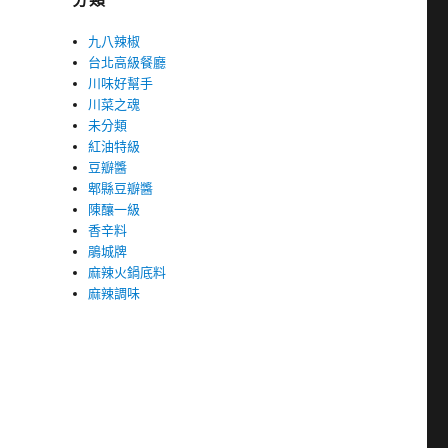
九八辣椒
台北高級餐廳
川味好幫手
川菜之魂
未分類
紅油特級
豆瓣醬
郫縣豆瓣醬
陳釀一級
香辛料
鵑城牌
麻辣火鍋底料
麻辣調味