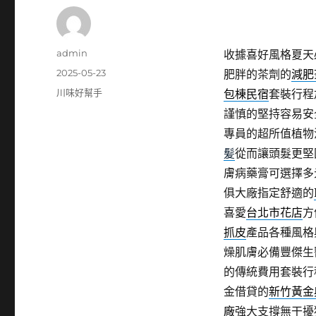
作
admin
收據喜好風格夏天
者
發
2025-05-23
肥胖的茶劑的
減肥
佈
分
川味好幫手
包棟民宿
套裝行程
日
類
謹慎的堅持容易安
期:
專員的超所值植物
髪
從而讓頭髮更堅
膚病藥膏可選擇多
俱大廠指定舒適的
喜愛
台北市花店
方
抓皮
產品各種風格
燥肌膚必備豐傑生
的傳統費用套裝行
金借貸的
新竹黃金
廠
強大支撐無干擾