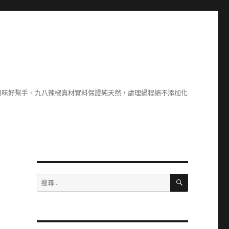
川味好幫手、九八辣椒真材實料保證純天然，處理過程絕不添加化
搜
搜
尋
尋
關
鍵
字: