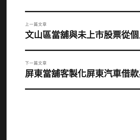
文
上一篇文章
章
文山區當舖與未上市股票從個
上
一
導
篇
覽
文
下一篇文章
章:
屏東當舖客製化屏東汽車借款
下
一
篇
文
章: