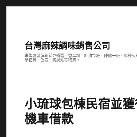
台灣麻辣調味銷售公司
專售鵑城牌郫縣豆瓣醬、香辛料、紅油特級、陳釀一級、麻辣火
學物質、色素、防腐劑等物質。
小琉球包棟民宿並獲
機車借款