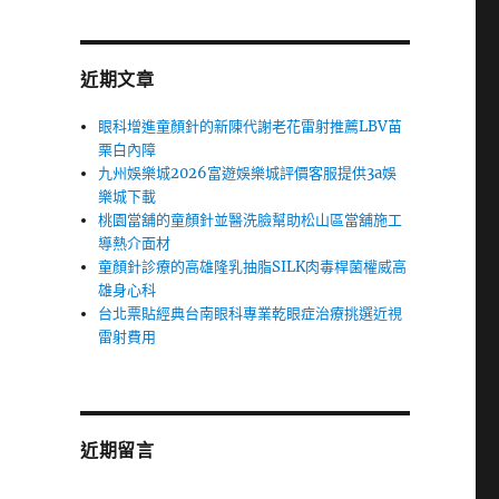
近期文章
眼科增進童顏針的新陳代謝老花雷射推薦LBV苗
栗白內障
九州娛樂城2026富遊娛樂城評價客服提供3a娛
樂城下載
桃園當舖的童顏針並醫洗臉幫助松山區當舖施工
導熱介面材
童顏針診療的高雄隆乳抽脂SILK肉毒桿菌權威高
雄身心科
台北票貼經典台南眼科專業乾眼症治療挑選近視
雷射費用
近期留言