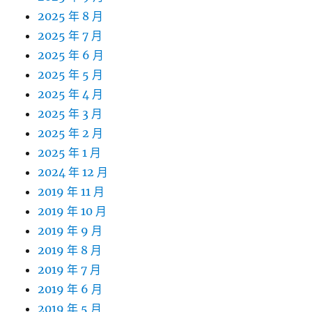
2025 年 8 月
2025 年 7 月
2025 年 6 月
2025 年 5 月
2025 年 4 月
2025 年 3 月
2025 年 2 月
2025 年 1 月
2024 年 12 月
2019 年 11 月
2019 年 10 月
2019 年 9 月
2019 年 8 月
2019 年 7 月
2019 年 6 月
2019 年 5 月