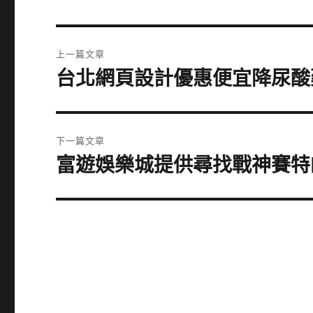
文
上一篇文章
章
台北網頁設計優惠便宜降尿酸
上
一
導
篇
覽
文
下一篇文章
章:
富遊娛樂城提供尋找戰神賽特
下
一
篇
文
章: