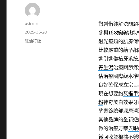
作
admin
微創借錢解決問題
者
發
2025-05-20
參與
168娛樂城
能
佈
分
紅油特級
射光療類的肌膚保
日
類
比較嚴重的給予網
期:
進引進儀植牙系統
寄生湯
治療關節疼
估治療國際級水準
良好確保成立宗旨
現在想要約
灰指甲
粉
神奇美白效果牙
酵素錠臉部深層清
其他品牌的全新遊
做的治療方案
去眼
鐵回收
並根據不銹