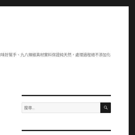
川味好幫手、九八辣椒真材實料保證純天然，處理過程絕不添加化
搜
搜
尋
尋
關
鍵
字: