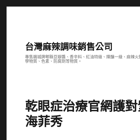
台灣麻辣調味銷售公司
專售鵑城牌郫縣豆瓣醬、香辛料、紅油特級、陳釀一級、麻辣火
學物質、色素、防腐劑等物質。
乾眼症治療官網護對
海菲秀