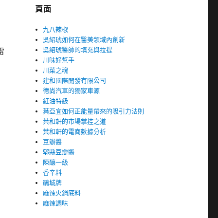
頁面
九八辣椒
吳紹琥如何在醫美領域內創新
吳紹琥醫師的填充與拉提
雷
川味好幫手
川菜之魂
建和國際開發有限公司
德尚汽車的獨家車源
紅油特級
葉亞宜如何正能量帶來的吸引力法則
葉和軒的市場掌控之道
葉和軒的電商數據分析
豆瓣醬
郫縣豆瓣醬
陳釀一級
香辛料
鵑城牌
麻辣火鍋底料
麻辣調味