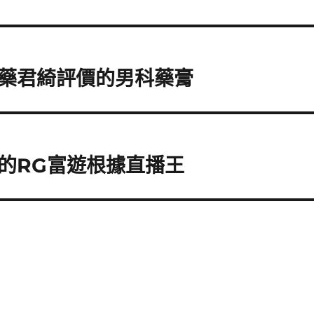
藥君綺評價的男科藥膏
的RG富遊根據直播王