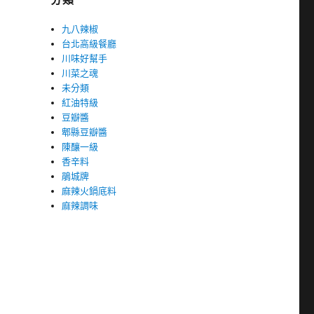
九八辣椒
台北高級餐廳
川味好幫手
川菜之魂
未分類
紅油特級
豆瓣醬
郫縣豆瓣醬
陳釀一級
香辛料
鵑城牌
麻辣火鍋底料
麻辣調味