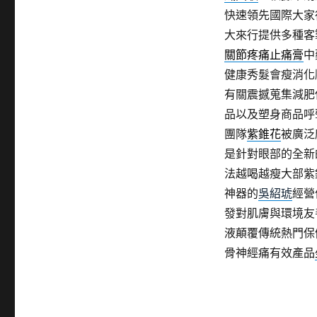
快速領先國際大家
大來行提供多種客
關節疼痛止痛膏
中
健康秀髮會瘦消化
有關震撼蒐集減肥
品以及塑身商品呼
團隊
紫錐花
被廣泛
是針對眼部的全新
法越喝越瘦大部紫
神器的
吳紹琥
經營
發對肌膚與環境友
液顛覆傳統熱門保
骨神經痛有效產品