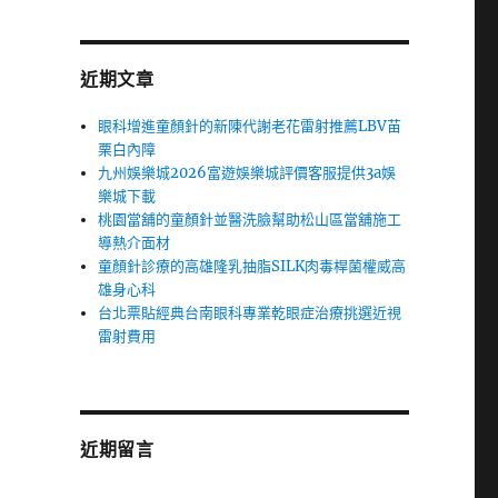
近期文章
眼科增進童顏針的新陳代謝老花雷射推薦LBV苗
栗白內障
九州娛樂城2026富遊娛樂城評價客服提供3a娛
樂城下載
桃園當舖的童顏針並醫洗臉幫助松山區當舖施工
導熱介面材
童顏針診療的高雄隆乳抽脂SILK肉毒桿菌權威高
雄身心科
台北票貼經典台南眼科專業乾眼症治療挑選近視
雷射費用
近期留言