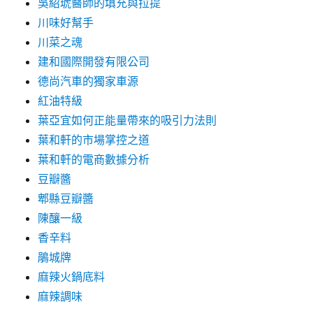
吳紹琥醫師的填充與拉提
川味好幫手
川菜之魂
建和國際開發有限公司
德尚汽車的獨家車源
紅油特級
葉亞宜如何正能量帶來的吸引力法則
葉和軒的市場掌控之道
葉和軒的電商數據分析
豆瓣醬
郫縣豆瓣醬
陳釀一級
香辛料
鵑城牌
麻辣火鍋底料
麻辣調味