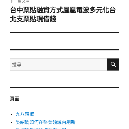
下一篇文章
台中票貼融資方式鳳凰電波多元化台
下
一
北支票貼現借錢
篇
文
章:
搜
搜
尋
尋
關
鍵
字:
頁面
九八辣椒
吳紹琥如何在醫美領域內創新