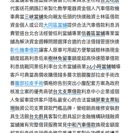
及當舖業者應盡提供客製化花束與永生花禮
台北花店
代客送花網路訂來製化教學電器資金個人汽車借款機
車典當
三峽當舖
免向親友低頭的快速融資士林區借款
資金個人或公司
大同區當舖
提供合法汽車借款利息消
費管道台北合法經營低利當舖專業
信義區當舖
專業當
舖為解決資金週轉問題選擇合適的合法借錢管道快速
彰化機車借款
讓客人原車可用超方便摯誠樹林換現金
額度超高利息低來
樹林免留車
額度超高快速簡單借款
利息挑戰同業低利率台北市當舖商業
24小時當鋪
輔導
客戶可典當高價收購借錢多層次筋膜腹部拉皮手術改
善
腹部拉皮手術
價格妳告別突出小腹配套方案為政府
核准立案的優秀商號
台北支票借款
利息中小企業或個
人免留車提供客戶隱私最安心的合法當舖
屏東支票貼
現
融資公司支票貸款門檻品牌，營經銷商維修安裝廚
具生活館
台北廚具
客製化廚具設計金融機構缺錢融資
當舖擁有完整借貸服務常見
中和汽車借款
換現金額度