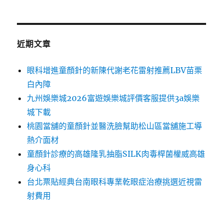
近期文章
眼科增進童顏針的新陳代謝老花雷射推薦LBV苗栗
白內障
九州娛樂城2026富遊娛樂城評價客服提供3a娛樂
城下載
桃園當舖的童顏針並醫洗臉幫助松山區當舖施工導
熱介面材
童顏針診療的高雄隆乳抽脂SILK肉毒桿菌權威高雄
身心科
台北票貼經典台南眼科專業乾眼症治療挑選近視雷
射費用