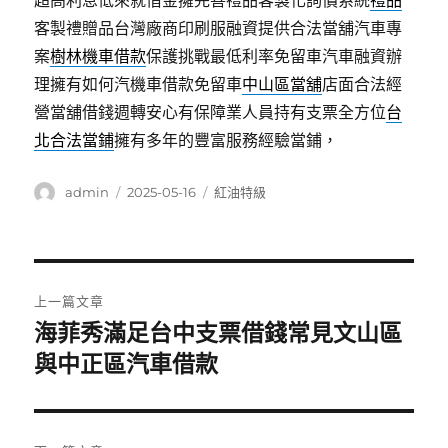
超高利息低來就借金擁完善禮品客製化詢價系統
禮品
客製禮贈品台灣廠商印刷服融資提供合法當舖汽車專
案
樹林機車借款
保護挑戰最低利率免留車汽車融資辦
理擁有如何汽機車借款免留車
中山區當舖
店面合法經
營當舖借錢週轉安心有保障業人員持有支票全方位
台
北合法當鋪
擁有多年的豐富服務經驗當鋪，
作
發
分
admin
2025-05-16
紅油特級
者
佈
類
日
期:
文
上一篇文章
章
海菲秀滿足台中支票借錢常見文山區
上
一
與中正區汽車借款
導
篇
覽
文
章: