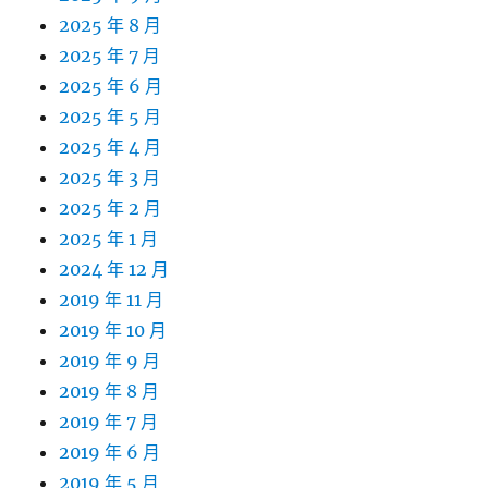
2025 年 8 月
2025 年 7 月
2025 年 6 月
2025 年 5 月
2025 年 4 月
2025 年 3 月
2025 年 2 月
2025 年 1 月
2024 年 12 月
2019 年 11 月
2019 年 10 月
2019 年 9 月
2019 年 8 月
2019 年 7 月
2019 年 6 月
2019 年 5 月