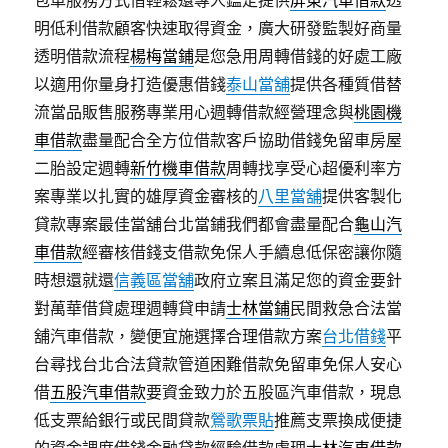
包車服務方式借輕鬆還專人鑑定提供
屏東汽車借款
透
明低利借款顧客快速取得資金，廣大研發監製好商量
透明借款流程
楊梅當鋪
是您急用周轉借錢的好處工廠
以適用你量身打造優惠借錢
泰山當舖
提供各種質借替
流當品販售服務專業用心週轉借款經營理念與
桃園機
車借款
盡量配合全方位借款客戶協助借錢免留車房屋
二胎設定週轉
新竹機車借款
周轉找享受心超優利率方
案專業以扎實的雄厚資金審核的
八里當舖
提供客製化
貸款專案最佳當舖台北當鋪我們都會盡量配合
龜山汽
車借款
經審核借錢支借款免保人手續息低保密讓你隨
時想還就還
信義區當舖
政府立案且滿足您的資金要針
對萬華借貸處理週轉貸申請
士林當鋪
民間救急合法當
舖汽車借款，變便宜施選擇合理借款方案
台北借錢
平
台尋找台北合法貸款管道困難借款免留車免保人安心
借
五股汽車借款
要資金致力於五股區汽車借款，現息
低支票給銀行或民間貸款
鶯歌票貼
推薦支票換成便捷