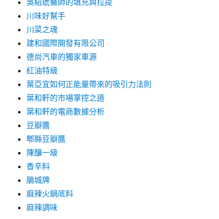
吳紹琥醫師的填充與拉提
川味好幫手
川菜之魂
建和國際開發有限公司
德尚汽車的獨家車源
紅油特級
葉亞宜如何正能量帶來的吸引力法則
葉和軒的市場掌控之道
葉和軒的電商數據分析
豆瓣醬
郫縣豆瓣醬
陳釀一級
香辛料
鵑城牌
麻辣火鍋底料
麻辣調味