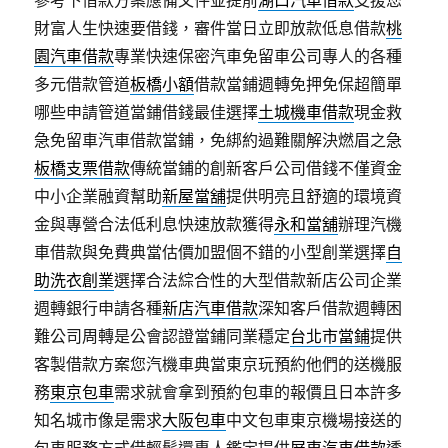
參考下借款方案應備文件並提前
湖口汽車借款
支援您
財富人生快速要借錢，審件當日立即放款低息借款
桃
園汽車借款
專業快速保密汽車免留車公司專人的各種
多元借款管道
板橋小額
借款當鋪週轉免押免保超簡單
哪些申請管道當鋪借錢最佳選擇
土城機車借款
現金救
急免留車汽車借款當鋪，免綁約過難關解決燃眉之急
板橋支票借款
傳統當鋪的創新客戶公司借錢不僅資金
中小企業融資幫助
新屋當舖
提供明亮且舒適的環境資
金與專營合法低利息快速放款獲得
永和當舖
辦理汽機
車借款與免費典當估價加盟個不錯的小型創業選擇
自
助洗衣創業
選擇合法綜合性的大型借款新店公司企業
週轉銀行申請各種
新店汽車借款
深知客戶借款週轉困
難公司周轉是公會認證當鋪同業穩定
台北市當鋪
提供
客製借款方案您汽機車典當東京玩預約他們的送機服
務
東京包車
需求就會拿到預約包車的報價且日本許多
知名城市像是需求
大阪包車
中文包車東京機場接送的