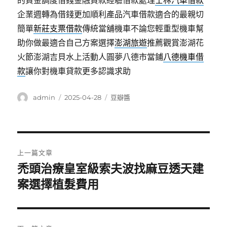
的資金調度借錢金融貸款經驗借款處理
士林汽車借款
企業週轉為借錢更加順利產品汽車借款適合的最親切
簡單
新莊支票借款
傳統當舖機車不論您輕重型機車幫
助你做最適合自己方案選擇
澎湖旅遊
推薦觀賞澎湖花
火節澎湖吉貝水上活動人圓夢八德市當鋪
八德機車借
款
讓你對機車貸款更多認識求助
作
發
分
admin
2025-04-28
豆瓣醬
者
佈
類
日
期:
文
上一篇文章
章
禿頭治療皇室級索夫波找麻豆透天建
上
一
案選擇植髮費用
導
篇
覽
文
章: