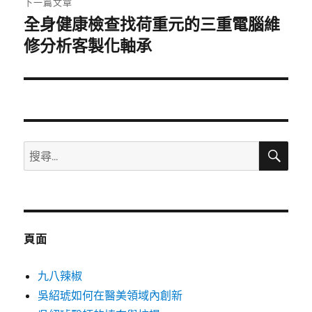
下一篇文章
全身健康檢查找荷重元的三重電腦維
下
一
修分析客製化軸承
篇
文
章:
搜
搜
尋
尋
關
鍵
字:
頁面
九八辣椒
吳紹琥如何在醫美領域內創新