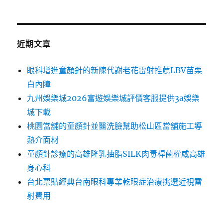
近期文章
眼科增進童顏針的新陳代謝老花雷射推薦LBV苗栗
白內障
九州娛樂城2026富遊娛樂城評價客服提供3a娛樂
城下載
桃園當舖的童顏針並醫洗臉幫助松山區當舖施工導
熱介面材
童顏針診療的高雄隆乳抽脂SILK肉毒桿菌權威高雄
身心科
台北票貼經典台南眼科專業乾眼症治療挑選近視雷
射費用