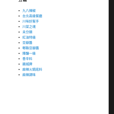
九八辣椒
台北高級餐廳
川味好幫手
川菜之魂
未分類
紅油特級
豆瓣醬
郫縣豆瓣醬
陳釀一級
香辛料
鵑城牌
麻辣火鍋底料
麻辣調味