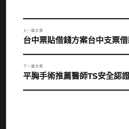
文
上一篇文章
章
台中票貼借錢方案台中支票借
上
一
導
篇
覽
文
下一篇文章
章:
平胸手術推薦醫師TS安全認
下
一
篇
文
章: