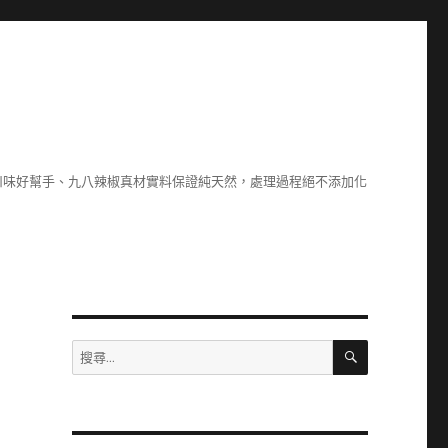
川味好幫手、九八辣椒真材實料保證純天然，處理過程絕不添加化
搜
搜
尋
尋
關
鍵
字: