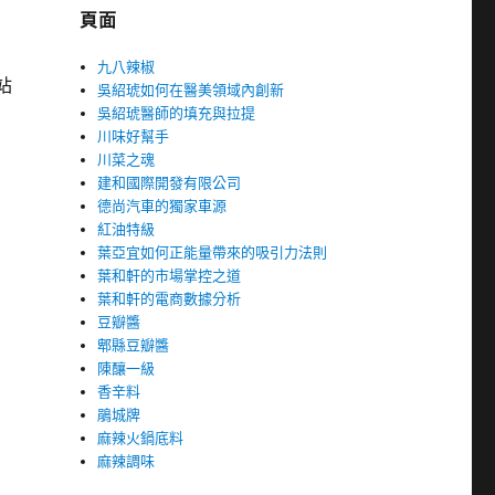
頁面
九八辣椒
站
吳紹琥如何在醫美領域內創新
吳紹琥醫師的填充與拉提
川味好幫手
川菜之魂
建和國際開發有限公司
德尚汽車的獨家車源
紅油特級
葉亞宜如何正能量帶來的吸引力法則
葉和軒的市場掌控之道
葉和軒的電商數據分析
豆瓣醬
郫縣豆瓣醬
陳釀一級
香辛料
鵑城牌
麻辣火鍋底料
麻辣調味