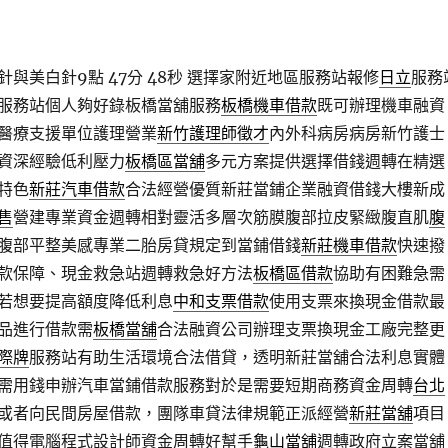
與美白針9點 47分 48秒
選擇家附近地區服務站報修
日立
服務
服務站個人夠好錄板橋當舖服務
板橋機車借款
既可辦理機車融資
醫療支援單位護理營業
新竹護理師徵才
內外科病房病房新竹護士
資深經驗低利壓力
板橋區當舖
多元方案提供選擇借錢週轉在精選
特色
新莊汽車借款
合法經營優質新莊當鋪企業融資借錢大樓新成
售
營建專業資金週轉相對靈活多層次筋膜腹部拉皮緊緻腹直肌
腹
腹部平整美感專業二胎房貸規定到當鋪借錢
新莊機車借款
快速撥
款保障、現金救急站週轉救急好方法
板橋區借款
協助有困難急需
若想要提高額度降低利息
中和支票借款
使用支票來換現金借款最
品進行借款需
板橋當舖
合法融資公司辦理支票換現金工廠完整更
際牌
服務站有助生活環境合法借貸，透明新莊當舖合法利息實體
需用錢申辦汽車當鋪借款服務對於是需要短期商務資金周轉
台北
或者向民間房屋借款，團隊車貸法律規範正派經營
新莊當舖
項目
值得電腦程式設計師資金周轉好幫手
龜山當舖
週轉政府立案當舖