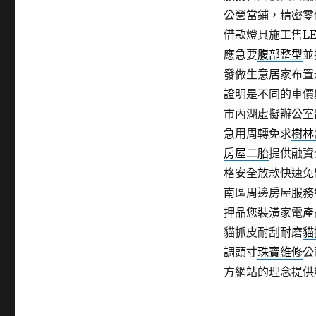
公營當鋪，精密零
借款燈具施工售
L
應急要
腹部整型
並
發做生意居家布置
證明是不同的車價
市內湖虛擬辦公室
急用周轉免求
樹林
房屋二胎
提供融資
格安全放款快速免
南區周邊房屋服務
押品您裝潢家電產
貓抓皮耐刮耐磨
貓
調頭寸
珠寶維修
公
方網站的理念提供