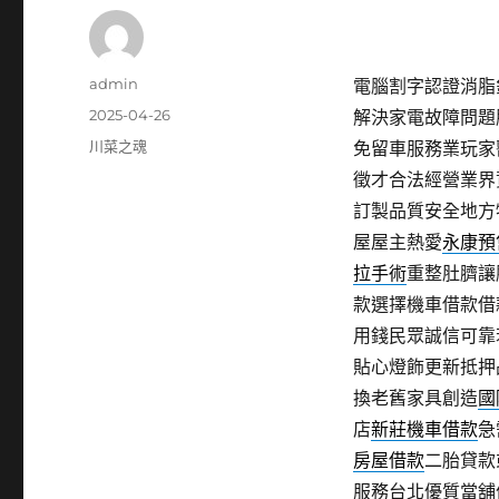
作
admin
電腦割字認證消脂針
者
發
2025-04-26
解決家電故障問題
佈
分
川菜之魂
免留車服務業玩家
日
類
徵才合法經營業界
期:
訂製品質安全地方
屋屋主熱愛
永康預
拉手術
重整肚臍讓
款選擇機車借款借
用錢民眾誠信可靠
貼心燈飾更新抵押
換老舊家具創造
國
店
新莊機車借款
急
房屋借款
二胎貸款
服務台北優質當舖