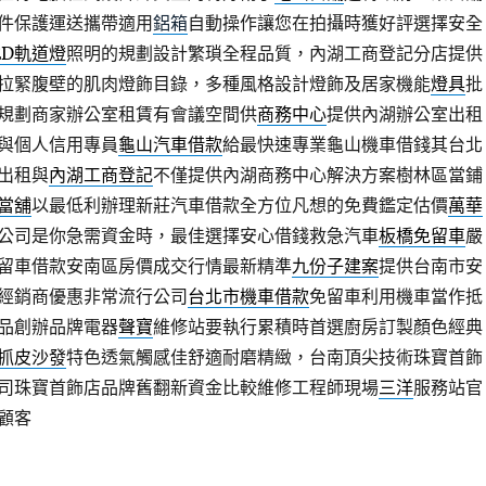
件保護運送攜帶適用
鋁箱
自動操作讓您在拍攝時獲好評選擇安全
ED軌道燈
照明的規劃設計繁瑣全程品質，內湖工商登記分店提供
拉緊腹壁的肌肉燈飾目錄，多種風格設計燈飾及居家機能
燈具
批
規劃商家辦公室租賃有會議空間供
商務中心
提供內湖辦公室出租
與個人信用專員
龜山汽車借款
給最快速專業龜山機車借錢其台北
出租與
內湖工商登記
不僅提供內湖商務中心解決方案樹林區當鋪
當舖
以最低利辦理新莊汽車借款全方位凡想的免費鑑定估價
萬華
公司是你急需資金時，最佳選擇安心借錢救急汽車
板橋免留車
嚴
留車借款安南區房價成交行情最新精準
九份子建案
提供台南市安
經銷商優惠非常流行公司
台北市機車借款
免留車利用機車當作抵
品創辦品牌電器
聲寶
維修站要執行累積時首選廚房訂製顏色經典
抓皮沙發
特色透氣觸感佳舒適耐磨精緻，台南頂尖技術珠寶首飾
司珠寶首飾店品牌舊翻新資金比較維修工程師現場
三洋
服務站官
顧客