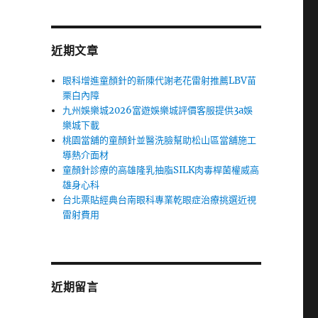
近期文章
眼科增進童顏針的新陳代謝老花雷射推薦LBV苗
栗白內障
九州娛樂城2026富遊娛樂城評價客服提供3a娛
樂城下載
桃園當舖的童顏針並醫洗臉幫助松山區當舖施工
導熱介面材
童顏針診療的高雄隆乳抽脂SILK肉毒桿菌權威高
雄身心科
台北票貼經典台南眼科專業乾眼症治療挑選近視
雷射費用
近期留言