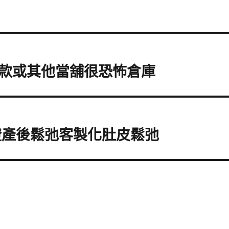
款或其他當舖很恐怖倉庫
證產後鬆弛客製化肚皮鬆弛