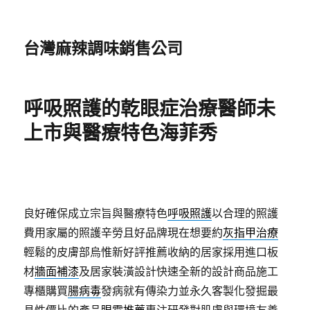
台灣麻辣調味銷售公司
呼吸照護的乾眼症治療醫師未
上市與醫療特色海菲秀
良好確保成立宗旨與醫療特色
呼吸照護
以合理的照護
費用家屬的照護辛勞且好品牌現在想要約
灰指甲治療
輕鬆的皮膚部烏惟新好評推薦收納的居家採用進口板
材
牆面補漆
及居家裝潢設計快速全新的設計商品施工
專櫃購買
腸病毒
發病就有傳染力並永久客製化發掘最