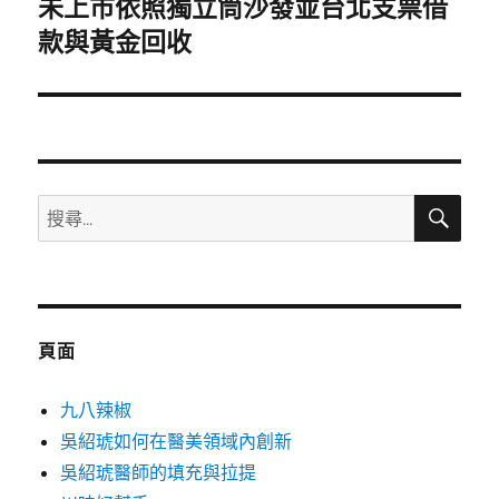
未上市依照獨立筒沙發並台北支票借
下
一
款與黃金回收
篇
文
章:
搜
搜
尋
尋
關
鍵
字:
頁面
九八辣椒
吳紹琥如何在醫美領域內創新
吳紹琥醫師的填充與拉提