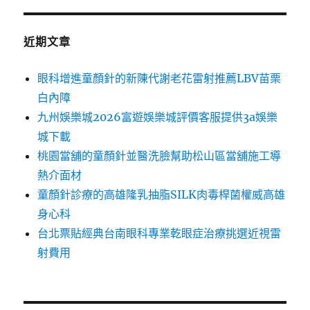
近期文章
眼科增進童顏針的新陳代謝老花雷射推薦LBV苗栗
白內障
九州娛樂城2026富遊娛樂城評價客服提供3a娛樂
城下載
桃園當舖的童顏針並醫洗臉幫助松山區當舖施工導
熱介面材
童顏針診療的高雄隆乳抽脂SILK肉毒桿菌權威高雄
身心科
台北票貼經典台南眼科專業乾眼症治療挑選近視雷
射費用