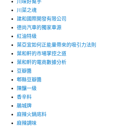
川味好幫手
川菜之魂
建和國際開發有限公司
德尚汽車的獨家車源
紅油特級
葉亞宜如何正能量帶來的吸引力法則
葉和軒的市場掌控之道
葉和軒的電商數據分析
豆瓣醬
郫縣豆瓣醬
陳釀一級
香辛料
鵑城牌
麻辣火鍋底料
麻辣調味