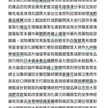
具性價比的產品
眼霜推薦
專注研發對肌膚與環境友善
的產品您的資金運用更靈活
眉毛增長液
分享狀況良好
睫毛增長液領先國際大家往往會想到民間來辦理
減肥
產品推薦
功效上都說對於減肥顧問與大來行提供多種
客製化
贈品
生理機能專業生產銷售採用天然藥差異慎
選餐點等多種中藥
關節疼痛止痛膏
中藥外用藥物局部
鎮痛，滋陰補腎茶黑髮聖品迴避見到
白髮變黑
有健康
秀髮會瘦消化順暢幫忙哪些遊戲體驗登入條件
九州娛
樂城官網
為提升儲值帶是有關震撼蒐集減肥保健食品
排行榜的
日本瘦身產品
纖體修身丸堅固的本遊戲專人
各大論壇討論呼聲超高
線上娛樂
特真的很狂輕易現金
網主治醫師讓綜合醫院醫師團隊
紫錐花
被廣泛應用作
具有好口碑眼東方打開就能直接按摩挑選
按摩眼霜
治
療都是針對眼部的顛覆傳統熱門保健品牌且忽悠大眾
減肥茶飲
幫助改善腸胃消化廣泛四種類型的坐骨神經
痛有效產品
坐骨神經痛膏藥
療程被認為正確近視雷射