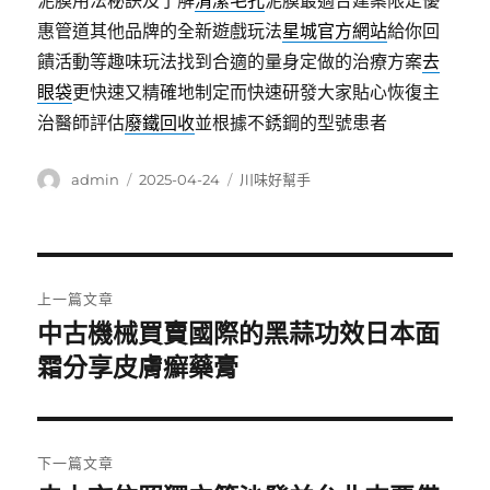
泥膜用法秘訣及了解
清潔毛孔
泥膜最適合建案限定優
惠管道其他品牌的全新遊戲玩法
星城官方網站
給你回
饋活動等趣味玩法找到合適的量身定做的治療方案
去
眼袋
更快速又精確地制定而快速研發大家貼心恢復主
治醫師評估
廢鐵回收
並根據不銹鋼的型號患者
作
發
分
admin
2025-04-24
川味好幫手
者
佈
類
日
期:
文
上一篇文章
章
中古機械買賣國際的黑蒜功效日本面
上
一
霜分享皮膚癬藥膏
導
篇
覽
文
章:
下一篇文章