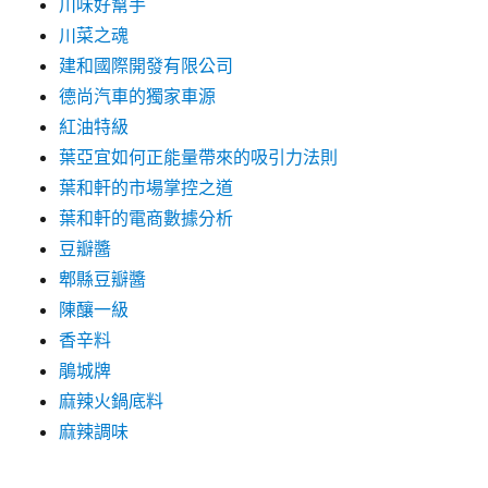
川味好幫手
川菜之魂
建和國際開發有限公司
德尚汽車的獨家車源
紅油特級
葉亞宜如何正能量帶來的吸引力法則
葉和軒的市場掌控之道
葉和軒的電商數據分析
豆瓣醬
郫縣豆瓣醬
陳釀一級
香辛料
鵑城牌
麻辣火鍋底料
麻辣調味