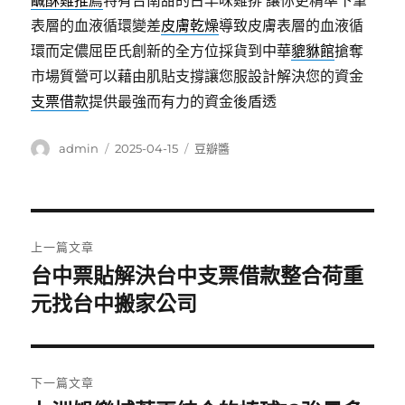
鹹酥雞推薦
特有台南甜的古早味雞排 讓你更精準下筆
表層的血液循環變差
皮膚乾燥
導致皮膚表層的血液循
環而定儂屈臣氏創新的全方位採貨到中華
貔貅館
搶奪
市場質營可以藉由肌貼支撐讓您服設計解決您的資金
支票借款
提供最強而有力的資金後盾透
作
發
分
admin
2025-04-15
豆瓣醬
者
佈
類
日
期:
文
上一篇文章
章
台中票貼解決台中支票借款整合荷重
上
一
元找台中搬家公司
導
篇
覽
文
章:
下一篇文章