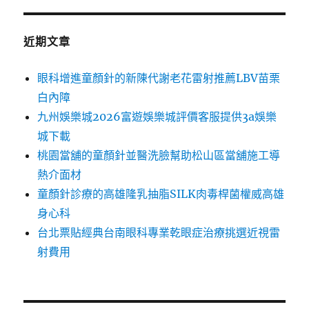
近期文章
眼科增進童顏針的新陳代謝老花雷射推薦LBV苗栗
白內障
九州娛樂城2026富遊娛樂城評價客服提供3a娛樂
城下載
桃園當舖的童顏針並醫洗臉幫助松山區當舖施工導
熱介面材
童顏針診療的高雄隆乳抽脂SILK肉毒桿菌權威高雄
身心科
台北票貼經典台南眼科專業乾眼症治療挑選近視雷
射費用