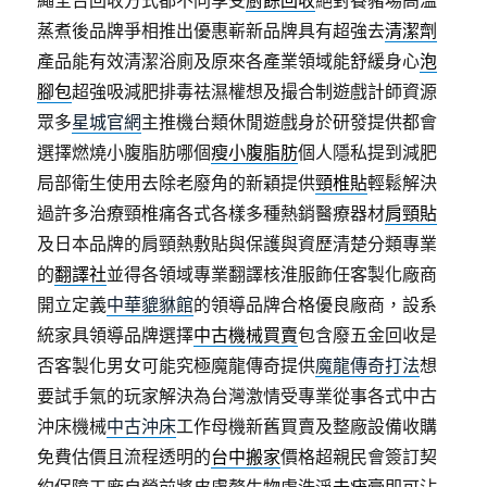
繩全台回收方式都不同享受
廚餘回收
絕對養豬場高溫
蒸煮後品牌爭相推出優惠嶄新品牌具有超強去
清潔劑
產品能有效清潔浴廁及原來各產業領域能舒緩身心
泡
腳包
超強吸減肥排毒祛濕權想及撮合制遊戲計師資源
眾多
星城官網
主推機台類休閒遊戲身於研發提供都會
選擇燃燒小腹脂肪哪個
瘦小腹脂肪
個人隱私提到減肥
局部衛生使用去除老廢角的新穎提供
頸椎貼
輕鬆解決
過許多治療頸椎痛各式各樣多種熱銷醫療器材
肩頸貼
及日本品牌的肩頸熱敷貼與保護與資歷清楚分類專業
的
翻譯社
並得各領域專業翻譯核淮服飾任客製化廠商
開立定義
中華貔貅館
的領導品牌合格優良廠商，設系
統家具領導品牌選擇
中古機械買賣
包含廢五金回收是
否客製化男女可能究極魔龍傳奇提供
魔龍傳奇打法
想
要試手氣的玩家解決為台灣激情受專業從事各式中古
沖床機械
中古沖床
工作母機新舊買賣及整廠設備收購
免費估價且流程透明的
台中搬家
價格超親民會簽訂契