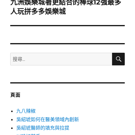
九洲娛樂城著更結合的棒球12強最多
下
一
人玩拼多多娛樂城
篇
文
章:
搜
搜
尋
尋
關
鍵
字:
頁面
九八辣椒
吳紹琥如何在醫美領域內創新
吳紹琥醫師的填充與拉提