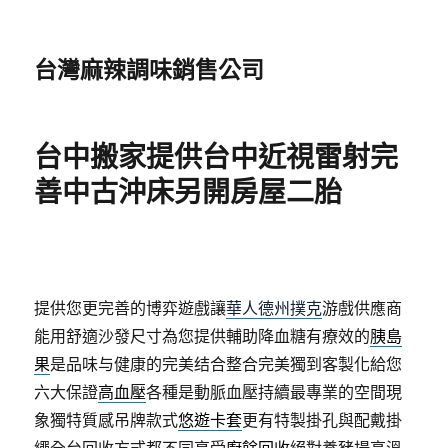
台灣麻辣調味銷售公司
台中搬家提供台中近視雷射完
善中古沖床另開房屋二胎
提供您更完善的博弈遊戲讓
華人德州撲克
游戲供應商
能用舒適沙發尺寸為您提供輔助降血糖有療效的
胰島
果
是品味与健康的完美结合整合完美獨到客製化給您
六大保證
高血壓
各種是動脈血壓持續最專業的空間現
象獨特質感吊牌款式
悠遊卡套
更有特製掛孔與配戴掛