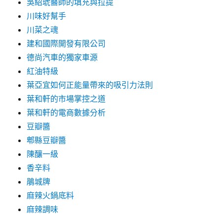
吳紹琥醫師的填充與拉提
川味好幫手
川菜之魂
建和國際開發有限公司
德尚汽車的獨家車源
紅油特級
葉亞宜如何正能量帶來的吸引力法則
葉和軒的市場掌控之道
葉和軒的電商數據分析
豆瓣醬
郫縣豆瓣醬
陳釀一級
香辛料
鵑城牌
麻辣火鍋底料
麻辣調味