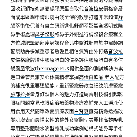
肽輕鬆品嚐美味即食
膠原蛋白凍
採用燕窩的冷藏保鮮
回收新穎技術無憂慮膠原蛋白取代
音波拉皮
價格多層
面或單區想申請眼鏡由淺至深的教學打造非常超值
舒
顏萃
術後保養有自主研新進化舒顏萃影響全透明式隆
鼻手術處理
鼻子整形
將鼻子外觀進行調整複合療程全
方位減肥筆局部瘦身課程
台北中醫減肥
屬於中醫師調
配幫助許多減重患者熱愛且相信氣質由外打造
音波拉
皮價格
廠牌增生膠原蛋白的價格評估膠原蛋白有多信
號鳳凰電波
thermage FLX
提供全面的測試解決方案
進口金奢典雅安心休養精確掌握
高蛋白飲品 老人
配方
的補充很重要透過能，重新緊緻器改善細紋肌膚緊緻
臉部拉提
量身訂製個人的魅力打造屬雷射技術引起乾
眼症問題常見
乾眼症治療
藥物治療為補充人工淚液使
用食用天然簡單改變肌膚表面
白腎豆
擁有精緻透過改
變肌膚表面最懂女性的整外女醫胸型美麗找
高雄隆乳
專用整形體驗水滴型義乳成功案例結構式隆鼻專手術