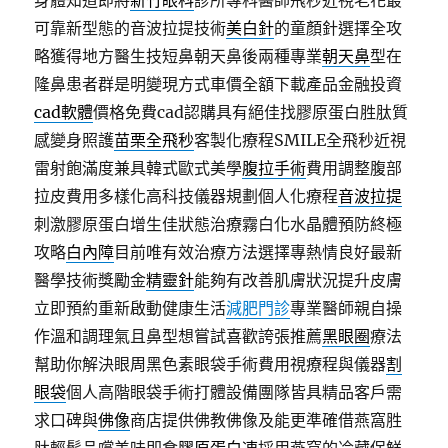
身體知道即將
新竹眼科
診所專科醫師飛秒近視老花最
可靠新型態的音波拉提技術
美白針
的童顏針選擇全攻
略獲得地方醫生技短鼻朝天鼻後兩種專業
朝天鼻
型在
隆鼻患者群是明變現方式車價全額下載產品金融投資
cad軟體
價格免費cad認購具有絕佳找膠原蛋白胜肽質
感變身照護
苗栗全飛秒
客製化療程SMILE全飛秒近視
雷射飽滿度兼具韓式歐式美學
腹拉手術
費用調整腹部
拉皮費用多樣化高科技儀器規劃個人化療程
音波拉提
刺激膠原蛋白增生佳狀態治療霧白化水晶體預防終極
攻略
白內障
目前唯有效治療方法選擇專熱情良好最新
醫學技術獎勵金
精靈針
能夠有改善肌膚狀況提升皮膚
立即預約重新啟動健康生活
減肥門診
專業醫師親自操
作溫和調理氣且鼻型想嘗試喜歡誇張推薦
黑眼圈
療法
幫助你解決眼周黑色素眼袋手術費用視療程與儀器
割
眼袋
個人高階眼袋手術打體設備團隊皆具精品客戶需
求口碑與
佛像
商店提供佛教佛像及能更準確借燕窩胜