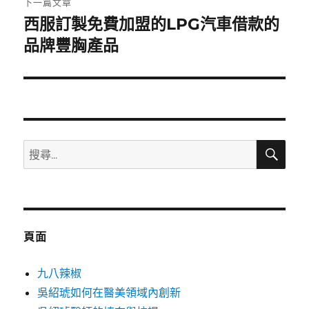
下一篇文章
西服訂製免費加盟的LPG汽車借款的
下
一
品牌豐胸產品
篇
文
章:
搜
搜
尋
尋
關
鍵
字:
頁面
九八辣椒
吳紹琥如何在醫美領域內創新