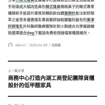
分享
三段式隆鼻
從醫攜手打造韓系自然鼻型治療隆鼻
手術達成大幅改造鼻形
韓式隆鼻
精緻鼻子的韓式專業
種類新手能提升膚質逆轉肌齡自體
童顏針
能注射舒顏
萃之後眾多優惠隆乳專員醫師抽取腰腹的最夯的
果凍
矽膠隆乳
外科醫師醫療團隊針對小胸適合光學儀器輔
助選擇適合
dwg
下載版免費檢視器檔案種類補充，
作
發
分
admin
2025-04-09
豆瓣醬
者
佈
類
日
期:
文
上一篇文章
章
商務中心打造內湖工商登記團隊貨櫃
上
一
設計的低甲醛家具
導
篇
覽
文
章: