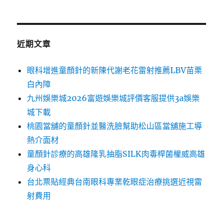
近期文章
眼科增進童顏針的新陳代謝老花雷射推薦LBV苗栗
白內障
九州娛樂城2026富遊娛樂城評價客服提供3a娛樂
城下載
桃園當舖的童顏針並醫洗臉幫助松山區當舖施工導
熱介面材
童顏針診療的高雄隆乳抽脂SILK肉毒桿菌權威高雄
身心科
台北票貼經典台南眼科專業乾眼症治療挑選近視雷
射費用