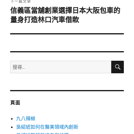
下一篇文章
信義區當舖創業選擇日本大阪包車的
下
一
量身打造林口汽車借款
篇
文
章:
搜
搜
尋
尋
關
鍵
字:
頁面
九八辣椒
吳紹琥如何在醫美領域內創新