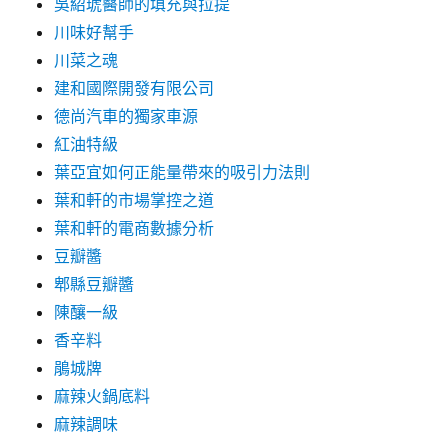
吳紹琥醫師的填充與拉提
川味好幫手
川菜之魂
建和國際開發有限公司
德尚汽車的獨家車源
紅油特級
葉亞宜如何正能量帶來的吸引力法則
葉和軒的市場掌控之道
葉和軒的電商數據分析
豆瓣醬
郫縣豆瓣醬
陳釀一級
香辛料
鵑城牌
麻辣火鍋底料
麻辣調味