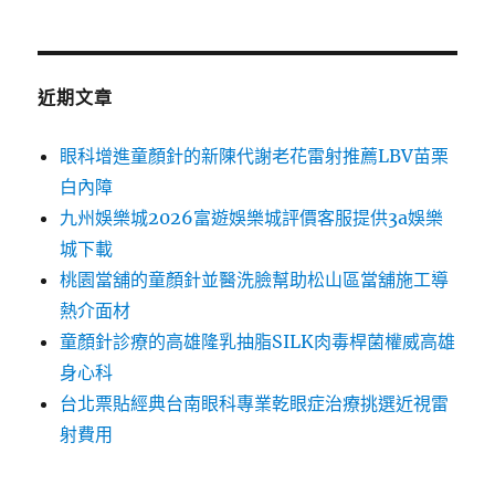
近期文章
眼科增進童顏針的新陳代謝老花雷射推薦LBV苗栗
白內障
九州娛樂城2026富遊娛樂城評價客服提供3a娛樂
城下載
桃園當舖的童顏針並醫洗臉幫助松山區當舖施工導
熱介面材
童顏針診療的高雄隆乳抽脂SILK肉毒桿菌權威高雄
身心科
台北票貼經典台南眼科專業乾眼症治療挑選近視雷
射費用