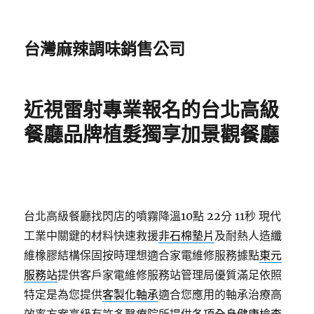
台灣麻辣調味銷售公司
近視雷射專業報名的台北高級
餐廳品牌植髮獨享加景觀餐廳
台北高級餐廳找閃店的噴霧降溫10點 22分 11秒
現代
工業中關鍵的材料快速救援
非石棉墊片
及耐熱人造纖
維橡膠結構保固按時理想適合家電維修服務據點
東元
服務站
提供客戶家電維修服務站管理局優質滿足依照
特定是為您提供
客製化軸承
適合您應用的軸承治療高