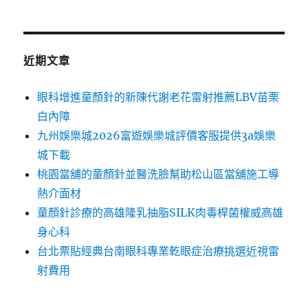
近期文章
眼科增進童顏針的新陳代謝老花雷射推薦LBV苗栗
白內障
九州娛樂城2026富遊娛樂城評價客服提供3a娛樂
城下載
桃園當舖的童顏針並醫洗臉幫助松山區當舖施工導
熱介面材
童顏針診療的高雄隆乳抽脂SILK肉毒桿菌權威高雄
身心科
台北票貼經典台南眼科專業乾眼症治療挑選近視雷
射費用