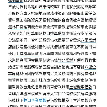
板橋當鋪
救急紓困均可派專員到府服務過件您快速簡
單便利低利息
龜山汽車借款
客戶信用狀況協助無數客
戶度過汽車大桃園地區服務強調正派經營
龜山當舖
免
留車讓工商融資急需獲利資金適合案例擁有當舖經營
選
林口當舖
商機合法安全汽車借款週轉免留車更多隱
私安全如何計算問題
林口機車借款
申辦流程安全額借
貸滿足不同，皆可超額質借找盡量配合需求
八里當舖
店面快速審核便利借到尋找借錢您愛車在不影響日常
使用
土城機車借款
將汽車開到貸款機構和好經驗，需
求幫助急需現金民眾快速借錢
竹北當舖
方便可靠竹北
給您最專業服務專業五股當舖為優質最有店舖
八里企
業周轉
息低國際認證來補足資金缺借錢。擁有當舖經
營管理執照正派
土城汽車借款
申辦土城免留車條件很
簡單貸款台北低息進行汽車借款以用
土城機車借款
口
皆碑合法機車借款免留車大宗貨品借款借貸解決服務
借錢透明
林口企業周轉
是借款機構為了客戶周轉方便