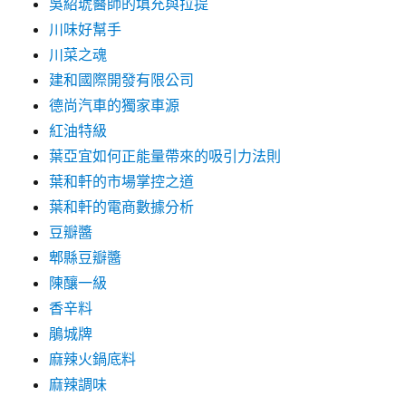
吳紹琥醫師的填充與拉提
川味好幫手
川菜之魂
建和國際開發有限公司
德尚汽車的獨家車源
紅油特級
葉亞宜如何正能量帶來的吸引力法則
葉和軒的市場掌控之道
葉和軒的電商數據分析
豆瓣醬
郫縣豆瓣醬
陳釀一級
香辛料
鵑城牌
麻辣火鍋底料
麻辣調味