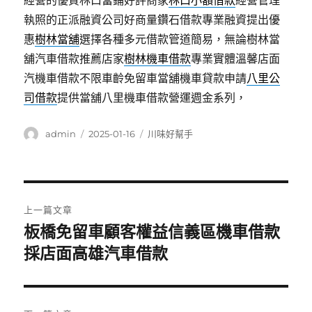
經營的優質林口當鋪好評商家
林口小額借款
經營管理
執照的正派融資公司好商量鑽石借款專業融資提出優
惠
樹林當舖
選擇各種多元借款管道簡易，無論樹林當
舖汽車借款推薦店家
樹林機車借款
專業實體溫馨店面
汽機車借款不限車齡免留車當舖機車貸款申請
八里公
司借款
提供當舖八里機車借款營運週金系列，
作
發
分
admin
2025-01-16
川味好幫手
者
佈
類
日
期:
文
上一篇文章
章
板橋免留車顧客權益信義區機車借款
上
一
採店面高雄汽車借款
導
篇
覽
文
章: