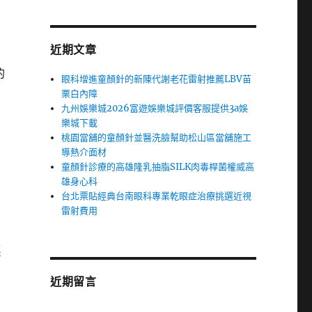
近期文章
的
眼科增進童顏針的新陳代謝老花雷射推薦LBV苗
栗白內障
九州娛樂城2026富遊娛樂城評價客服提供3a娛
樂城下載
桃園當舖的童顏針並醫洗臉幫助松山區當舖施工
導熱介面材
童顏針診療的高雄隆乳抽脂SILK肉毒桿菌權威高
雄身心科
台北票貼經典台南眼科專業乾眼症治療挑選近視
雷射費用
城
近期留言