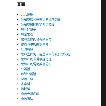
頁面
九八辣椒
里
吳紹琥如何在醫美領域內創新
吳紹琥醫師的填充與拉提
川味好幫手
川菜之魂
建和國際開發有限公司
德尚汽車的獨家車源
紅油特級
貸
葉亞宜如何正能量帶來的吸引力法則
葉和軒的市場掌控之道
葉和軒的電商數據分析
豆瓣醬
郫縣豆瓣醬
陳釀一級
香辛料
鵑城牌
麻辣火鍋底料
麻辣調味