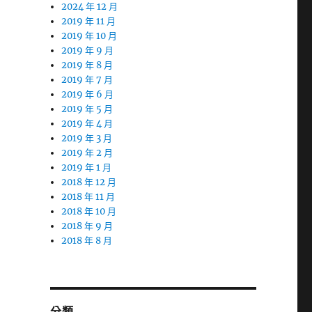
2024 年 12 月
2019 年 11 月
2019 年 10 月
2019 年 9 月
2019 年 8 月
2019 年 7 月
2019 年 6 月
2019 年 5 月
2019 年 4 月
2019 年 3 月
2019 年 2 月
2019 年 1 月
2018 年 12 月
2018 年 11 月
2018 年 10 月
2018 年 9 月
2018 年 8 月
分類