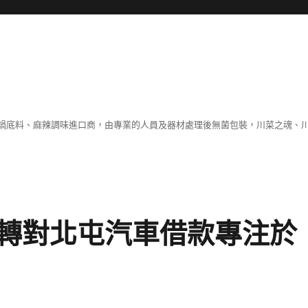
鍋底料、麻辣調味進口商，由專業的人員及器材處理後無菌包裝，川菜之魂、
轉對北屯汽車借款專注於