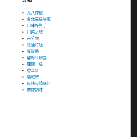
九八辣椒
台北高級餐廳
川味好幫手
川菜之魂
未分類
紅油特級
豆瓣醬
郫縣豆瓣醬
陳釀一級
香辛料
鵑城牌
麻辣火鍋底料
麻辣調味