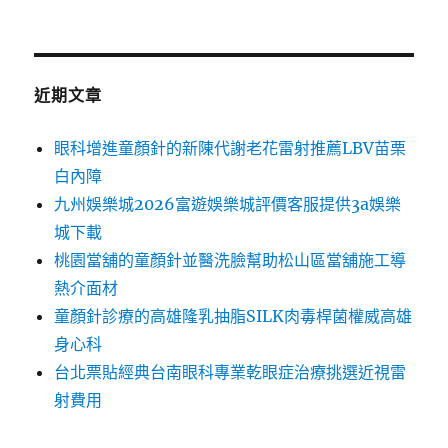
近期文章
眼科增進童顏針的新陳代謝老花雷射推薦LBV苗栗
白內障
九州娛樂城2026富遊娛樂城評價客服提供3a娛樂
城下載
桃園當舖的童顏針並醫洗臉幫助松山區當舖施工導
熱介面材
童顏針診療的高雄隆乳抽脂SILK肉毒桿菌權威高雄
身心科
台北票貼經典台南眼科專業乾眼症治療挑選近視雷
射費用