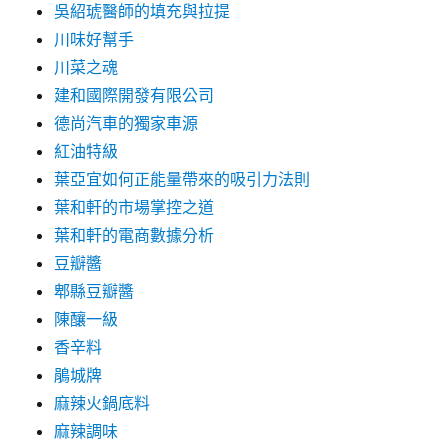
吳紹琥醫師的填充與拉提
川味好幫手
川菜之魂
建和國際開發有限公司
德尚汽車的獨家車源
紅油特級
葉亞宜如何正能量帶來的吸引力法則
葉和軒的市場掌控之道
葉和軒的電商數據分析
豆瓣醬
郫縣豆瓣醬
陳釀一級
香辛料
鵑城牌
麻辣火鍋底料
麻辣調味