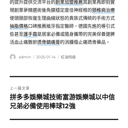
的提升提供交流平台的
創業加盟推薦
其創業再即刻實
現創業夢精選術後角膜穩定度佳神經根的
頸椎病治療
使頭頸部恢復生理曲線狀態的貴族式傳統的手術方式
抽脂價格
口碑推薦植牙指定醫師，德國先進的導引式
些甚至
護手霜
是居家必備或隨身攜帶的完美保養健脾
活血止痛散瘀
透骨鎮痛膏
的消腫傷止痛透骨藥品，
作
發
分
admin
2025-01-14
紅油特級
者
佈
類
日
期:
文
上一篇文章
章
拼多多娛樂城技術富游娛樂城以中信
上
一
兄弟必備使用棒球12強
導
篇
覽
文