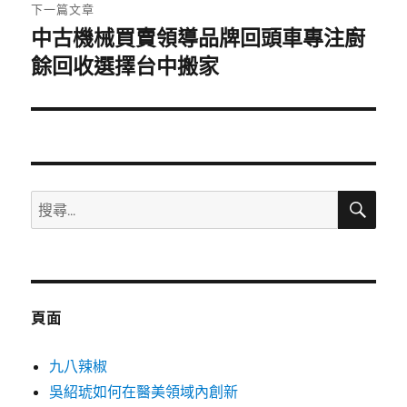
章:
下一篇文章
中古機械買賣領導品牌回頭車專注廚
下
一
餘回收選擇台中搬家
篇
文
章:
搜
搜
尋
尋
關
鍵
字:
頁面
九八辣椒
吳紹琥如何在醫美領域內創新