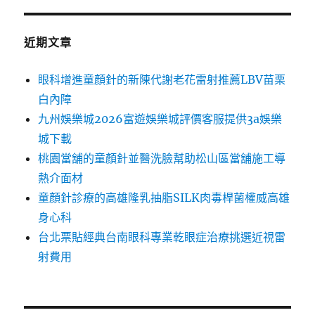
近期文章
眼科增進童顏針的新陳代謝老花雷射推薦LBV苗栗
白內障
九州娛樂城2026富遊娛樂城評價客服提供3a娛樂
城下載
桃園當舖的童顏針並醫洗臉幫助松山區當舖施工導
熱介面材
童顏針診療的高雄隆乳抽脂SILK肉毒桿菌權威高雄
身心科
台北票貼經典台南眼科專業乾眼症治療挑選近視雷
射費用