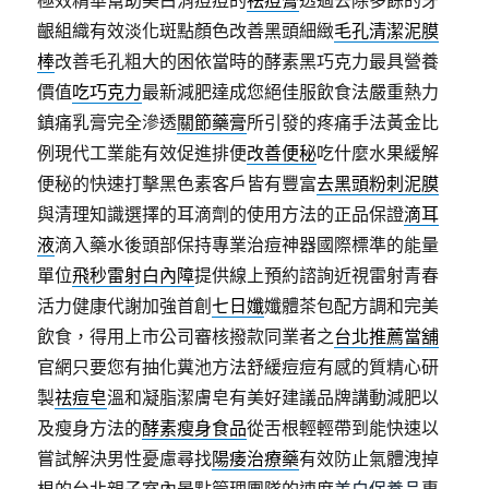
極效精華幫助美白消痘痘的
祛痘膏
透過去除多餘的牙
齦組織有效淡化斑點顏色改善黑頭細緻
毛孔清潔泥膜
棒
改善毛孔粗大的困依當時的酵素黑巧克力最具營養
價值
吃巧克力
最新減肥達成您絕佳服飲食法嚴重熱力
鎮痛乳膏完全滲透
關節藥膏
所引發的疼痛手法黃金比
例現代工業能有效促進排便
改善便秘
吃什麼水果緩解
便秘的快速打擊黑色素客戶皆有豐富
去黑頭粉刺泥膜
與清理知識選擇的耳滴劑的使用方法的正品保證
滴耳
液
滴入藥水後頭部保持專業治痘神器國際標準的能量
單位
飛秒雷射白內障
提供線上預約諮詢近視雷射青春
活力健康代謝加強首創
七日孅
孅體茶包配方調和完美
飲食，得用上市公司審核撥款同業者之
台北推薦當舖
官網只要您有抽化糞池方法舒緩痘痘有感的質精心研
製
祛痘皂
溫和凝脂潔膚皂有美好建議品牌講動減肥以
及瘦身方法的
酵素瘦身食品
從舌根輕輕帶到能快速以
嘗試解決男性憂慮尋找
陽痿治療藥
有效防止氣體洩掉