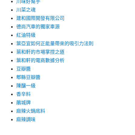
川味好幫手
川菜之魂
建和國際開發有限公司
德尚汽車的獨家車源
紅油特級
葉亞宜如何正能量帶來的吸引力法則
葉和軒的市場掌控之道
葉和軒的電商數據分析
豆瓣醬
郫縣豆瓣醬
陳釀一級
香辛料
鵑城牌
麻辣火鍋底料
麻辣調味