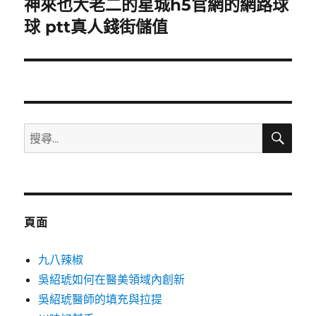
神來也大老二的星城h5官網的網路球
下
一
球 ptt真人錢街儲值
篇
文
章:
搜
搜
尋
尋
關
鍵
字:
頁面
九八辣椒
吳紹琥如何在醫美領域內創新
吳紹琥醫師的填充與拉提