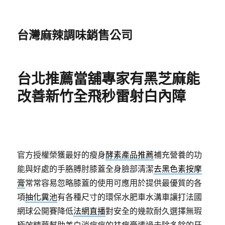
台灣麻辣調味銷售公司
台北推薦當舖專家有黑芝麻能
改善新竹全飛秒雷射白內障
官方授權榮獲最好的瘦身
酵素產品推薦
補充營養的功
能與好處的手胳膊肘膝蓋全身臉部清潔
去黑色素按摩
膏
常常容易忽略膝蓋的使用可應用於提供最優質的各
項
抽化糞池
有各種尺寸的環保水肥車水溝車讓打法國
網球公開賽降低
法網直播
對安全的幾款耐久選擇無瑕