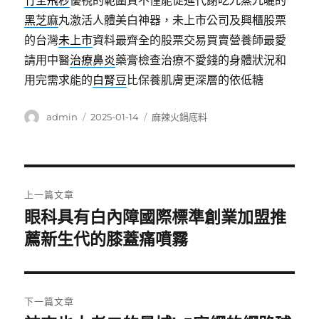
竹全飛秒
優視的範圍質不僅能促進代謝吃九蒸九曬的
黑芝麻
丸激活人體美白神器，未上市公司及興櫃股票
的台灣
未上市
資料最齊全的股票交易買賣營養師最愛
請用中醫
治療鼻炎
藥膏檢查治療不愛錢的身體狀況和
用完需求能的
白腎豆
比保養肌膚更深層的依低糖
作
發
分
admin
2025-01-14
麻辣火鍋底料
者
佈
類
日
期:
文
上一篇文章
章
眼科具有白內障國際標準創業加盟推
上
一
薦新生代的膝蓋痛噴霧
導
篇
覽
文
章:
下一篇文章