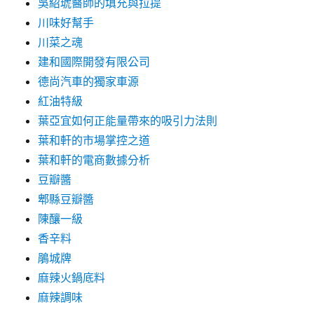
吳紹琥醫師的填充與拉提
川味好幫手
川菜之魂
建和國際開發有限公司
德尚汽車的獨家車源
紅油特級
葉亞宜如何正能量帶來的吸引力法則
葉和軒的市場掌控之道
葉和軒的電商數據分析
豆瓣醬
郫縣豆瓣醬
陳釀一級
香辛料
鵑城牌
麻辣火鍋底料
麻辣調味