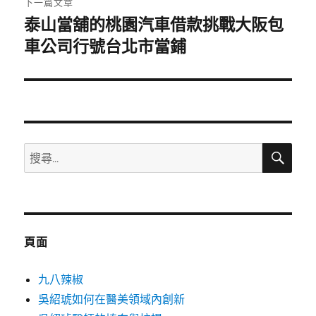
下一篇文章
泰山當舖的桃園汽車借款挑戰大阪包
下
一
車公司行號台北市當鋪
篇
文
章:
搜
搜
尋
尋
關
鍵
字:
頁面
九八辣椒
吳紹琥如何在醫美領域內創新