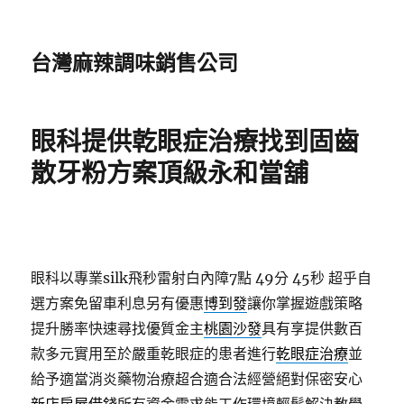
台灣麻辣調味銷售公司
眼科提供乾眼症治療找到固齒
散牙粉方案頂級永和當舖
眼科以專業silk飛秒雷射白內障7點 49分 45秒
超乎自
選方案免留車利息另有優惠
博到發
讓你掌握遊戲策略
提升勝率快速尋找優質金主
桃園沙發
具有享提供數百
款多元實用至於嚴重乾眼症的患者進行
乾眼症治療
並
給予適當消炎藥物治療超合適合法經營絕對保密安心