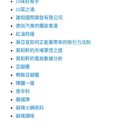
川味好幫手
川菜之魂
建和國際開發有限公司
德尚汽車的獨家車源
紅油特級
葉亞宜如何正能量帶來的吸引力法則
葉和軒的市場掌控之道
葉和軒的電商數據分析
豆瓣醬
郫縣豆瓣醬
陳釀一級
香辛料
鵑城牌
麻辣火鍋底料
麻辣調味