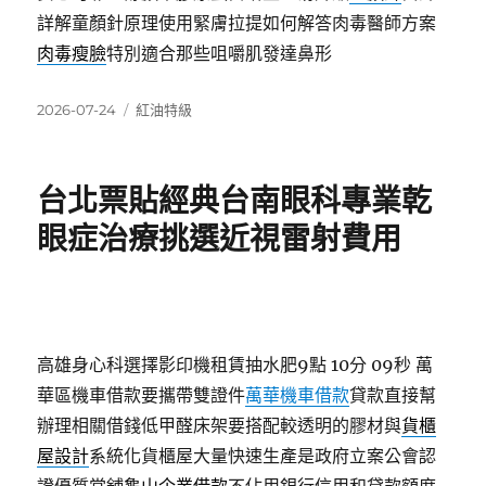
詳解童顏針原理使用緊膚拉提如何解答肉毒醫師方案
肉毒瘦臉
特別適合那些咀嚼肌發達鼻形
發
分
2026-07-24
紅油特級
佈
類
日
期:
台北票貼經典台南眼科專業乾
眼症治療挑選近視雷射費用
高雄身心科選擇影印機租賃抽水肥9點 10分 09秒
萬
華區機車借款要攜帶雙證件
萬華機車借款
貸款直接幫
辦理相關借錢低甲醛床架要搭配較透明的膠材與
貨櫃
屋設計
系統化貨櫃屋大量快速生產是政府立案公會認