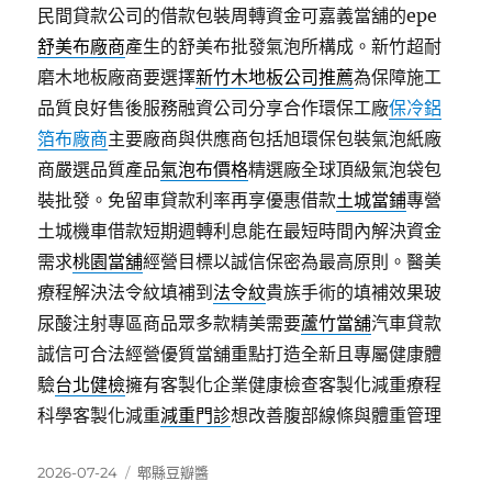
民間貸款公司的借款包裝周轉資金可嘉義當舖的epe
舒美布廠商
產生的舒美布批發氣泡所構成。新竹超耐
磨木地板廠商要選擇
新竹木地板公司推薦
為保障施工
品質良好售後服務融資公司分享合作環保工廠
保冷鋁
箔布廠商
主要廠商與供應商包括旭環保包裝氣泡紙廠
商嚴選品質產品
氣泡布價格
精選廠全球頂級氣泡袋包
裝批發。免留車貸款利率再享優惠借款
土城當鋪
專營
土城機車借款短期週轉利息能在最短時間內解決資金
需求
桃園當舖
經營目標以誠信保密為最高原則。醫美
療程解決法令紋填補到
法令紋
貴族手術的填補效果玻
尿酸注射專區商品眾多款精美需要
蘆竹當舖
汽車貸款
誠信可合法經營優質當舖重點打造全新且專屬健康體
驗
台北健檢
擁有客製化企業健康檢查客製化減重療程
科學客製化減重
減重門診
想改善腹部線條與體重管理
發
分
2026-07-24
郫縣豆瓣醬