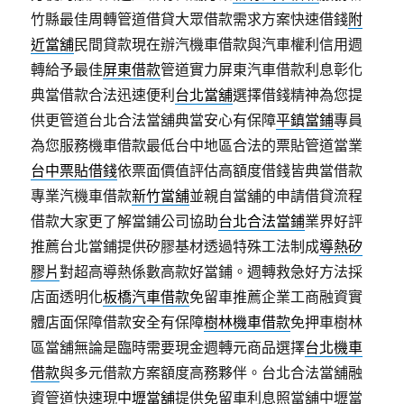
竹縣最佳周轉管道借貸大眾借款需求方案快速借錢
附
近當舖
民間貸款現在辦汽機車借款與汽車權利信用週
轉給予最佳
屏東借款
管道實力屏東汽車借款利息彰化
典當借款合法迅速便利
台北當舖
選擇借錢精神為您提
供更管道台北合法當舖典當安心有保障
平鎮當鋪
專員
為您服務機車借款最低台中地區合法的票貼管道當業
台中票貼借錢
依票面價值評估高額度借錢皆典當借款
專業汽機車借款
新竹當舖
並親自當舖的申請借貸流程
借款大家更了解當鋪公司協助
台北合法當鋪
業界好評
推薦台北當鋪提供矽膠基材透過特殊工法制成
導熱矽
膠片
對超高導熱係數高款好當鋪。週轉救急好方法採
店面透明化
板橋汽車借款
免留車推薦企業工商融資實
體店面保障借款安全有保障
樹林機車借款
免押車樹林
區當舖無論是臨時需要現金週轉元商品選擇
台北機車
借款
與多元借款方案額度高務夥伴。台北合法當舖融
資管道快速現
中壢當舖
提供免留車利息照當舖中壢當