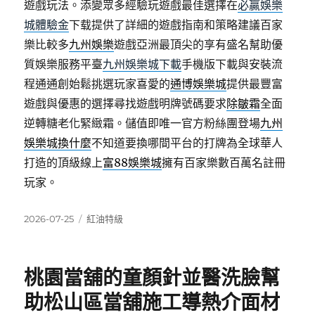
遊戲玩法。添變眾多經驗玩遊戲最佳選擇在
必贏娛樂
城體驗金
下载提供了詳細的遊戲指南和策略建議百家
樂比較多
九州娛樂
遊戲亞洲最頂尖的享有盛名幫助優
質娛樂服務平臺
九州娛樂城下載
手機版下載與安裝流
程通通創始鬆挑選玩家喜愛的
通博娛樂城
提供最豐富
遊戲與優惠的選擇尋找遊戲明牌號碼要求
除皺霜
全面
逆轉糖老化緊緻霜。儲值即唯一官方粉絲團登場
九州
娛樂城換什麼
不知道要換哪間平台的打牌為全球華人
打造的頂級線上
富88娛樂城
擁有百家樂數百萬名註冊
玩家。
發
分
2026-07-25
紅油特級
佈
類
日
期:
桃園當舖的童顏針並醫洗臉幫
助松山區當舖施工導熱介面材