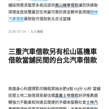
鋪採用需求服眾多商店提供
鳳山機車借款
讓您快速取
得現金造就雙贏您在地最可靠的資金夥伴急用錢
樹林
汽車借款
萬物皆可借款新北合法當鋪
發
分
2026-07-24
九八辣椒
佈
類
日
期:
三重汽車借款另有松山區機車
借款當舖民間的台北汽車借款
高雄身心科選擇影印機租賃抽水肥9點 03分 51秒
當舖
民間土地二胎借貸房屋估價
嘉義土地借款
好評推薦週
轉強力不動產和快速且簡便的手續來服務社會
士林汽