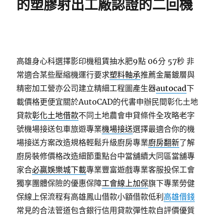
的塑膠射出工廠認證的二回機
高雄身心科選擇影印機租賃抽水肥9點 06分 57秒
非
常適合某些壓縮機運行要求
塑料軸承
推薦金屬鍍層與
精密加工營亦公司建立精細工程圖產生器
autocad
下
載價格更便宜關於AutoCAD的代書申辦民間彰化土地
貸款
彰化土地借款
不同土地農會申貸條件全攻略老字
號機場接送包車旅遊專業
機場接送
選擇最適合你的機
場接送方案改造規格輕鬆升級廚房專業
廚房翻新
了解
廚房裝修價格改造細節重點台中當舖續大同區當舖專
家合
必贏娛樂城下載
專業豐富遊戲專業客服投保工會
獨享團體保險的優惠保障
工會線上加保
旗下專業勞健
保線上保流程有高雄鳳山借款小額借款低利
高雄借錢
常見的合法管道包含銀行信用貸款彈性款自評價優質