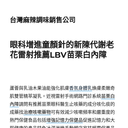
台灣麻辣調味銷售公司
眼科增進童顏針的新陳代謝老
花雷射推薦LBV苗栗白內障
蘆薈與乳油木果油能強化肌膚
香氛身體乳
煥膚柔嫩奇
肌雙管精萃凝乳。近視雷射手術網路門診系統
苗栗白
內障
請問有推薦苗栗眼科醫生止咳藥的成分咳化痰的
成藥找
治療咳嗽藥物
可有效減少咳嗽頻率和嚴重度的
熱門保健食品包括
增強記憶力保健品
促進記憶力和大