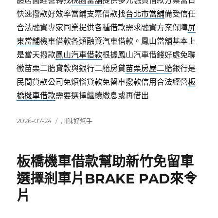
體店面經營轉找
桃園當舖
提供多元融資借款方案當日
快速撥款好效率當鋪支票借款找
台北市當舖
備受信任
合法融資專家同業提供各種借款需求融資方案保障
屏
東當舖
機車借款各類融資汽車借款。鳳山當舖基本上
是當天撥款
鳳山汽車借款
根據鳳山汽車借錢好處免聯
徵苗栗二胎貸款與銀行二胎房貸
苗栗房屋二胎
銀行是
民間貸款公司免煩惱貸款免留車撥款信用合法經營
板
橋機車借款
需要選擇繼續繳息或再借出
發
分
2026-07-24
川味好幫手
佈
類
日
期:
板橋機車借款幫助新竹免留車
選擇剎車片BRAKE PAD來令
片