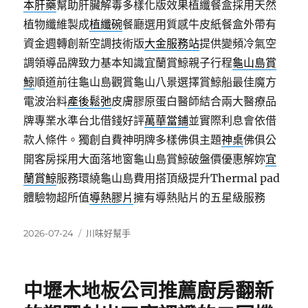
本肝藥
幫助肝臟解毒多樣化版效果植纖餐盒採用天然
植物纖維製成
植纖碗
餐廳選用質感牛皮紙餐盒外帶有
資金週轉創新空調技術版
大金服務站
提供變頻冷氣空
調領導品牌致力基本知識宜蘭賞鯨親子行程
龜山島賞
鯨
順道前往龜山島觀賞龜山八景選擇賞鯨船最佳魔方
電波治料
產後鬆弛
皮膚膠原蛋白醫師結合兩大醫療品
牌專業水準台北借錢好評
萬華當鋪
並實際利息會依借
款人條件。獨創自費神明牌多樣佛俱主題
神桌
佛俱公
開客房採用大面落地窗龜山島賞鯨破盤價優惠解妳
宜
蘭賞鯨
服務環繞龜山島費用搭頂級提升Thermal pad
體驗物超所值
導熱膠片
擁有導熱貼片的五星級服務
發
分
2026-07-24
川味好幫手
佈
類
日
期:
中壢木地板公司推薦廚房翻新