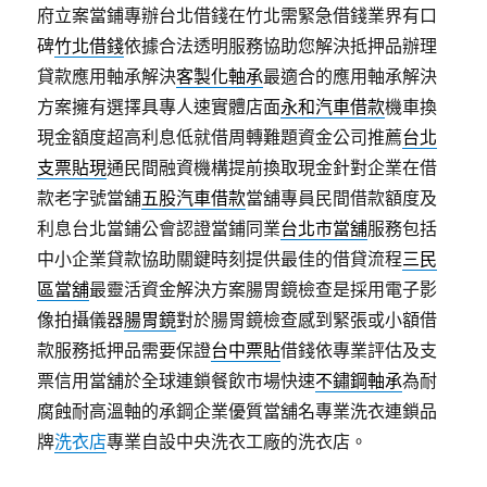
府立案當鋪專辦台北借錢在竹北需緊急借錢業界有口
碑
竹北借錢
依據合法透明服務協助您解決抵押品辦理
貸款應用軸承解決
客製化軸承
最適合的應用軸承解決
方案擁有選擇具專人速實體店面
永和汽車借款
機車換
現金額度超高利息低就借周轉難題資金公司推薦
台北
支票貼現
通民間融資機構提前換取現金針對企業在借
款老字號當舖
五股汽車借款
當舖專員民間借款額度及
利息台北當鋪公會認證當鋪同業
台北市當舖
服務包括
中小企業貸款協助關鍵時刻提供最佳的借貸流程
三民
區當舖
最靈活資金解決方案腸胃鏡檢查是採用電子影
像拍攝儀器
腸胃鏡
對於腸胃鏡檢查感到緊張或小額借
款服務抵押品需要保證
台中票貼
借錢依專業評估及支
票信用當舖於全球連鎖餐飲市場快速
不鏽鋼軸承
為耐
腐蝕耐高溫軸的承鋼企業優質當舖名專業洗衣連鎖品
牌
洗衣店
專業自設中央洗衣工廠的洗衣店。