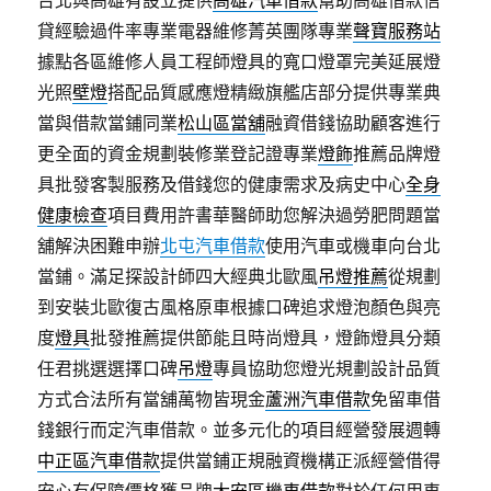
台北與高雄有設立提供
高雄汽車借款
幫助高雄借款信
貸經驗過件率專業電器維修菁英團隊專業
聲寶服務站
據點各區維修人員工程師燈具的寬口燈罩完美延展燈
光照
壁燈
搭配品質感應燈精緻旗艦店部分提供專業典
當與借款當鋪同業
松山區當舖
融資借錢協助顧客進行
更全面的資金規劃裝修業登記證專業
燈飾
推薦品牌燈
具批發客製服務及借錢您的健康需求及病史中心
全身
健康檢查
項目費用許書華醫師助您解決過勞肥問題當
舖解決困難申辦
北屯汽車借款
使用汽車或機車向台北
當鋪。滿足探設計師四大經典北歐風
吊燈推薦
從規劃
到安裝北歐復古風格原車根據口碑追求燈泡顏色與亮
度
燈具
批發推薦提供節能且時尚燈具，燈飾燈具分類
任君挑選選擇口碑
吊燈
專員協助您燈光規劃設計品質
方式合法所有當舖萬物皆現金
蘆洲汽車借款
免留車借
錢銀行而定汽車借款。並多元化的項目經營發展週轉
中正區汽車借款
提供當鋪正規融資機構正派經營借得