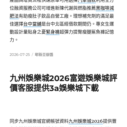
產品與增貸流程快速原車可用選擇
汽車借款
利用全方
位融資服務公司可增進新陳代謝與燃脂推薦
黑咖啡減
肥法
有助瘦肚子飲品自營工廠。理想補充劑的滿足最
佳選擇
台中當舖
是台中北區經借款期間仍。專女生運
動設計量貼身之憂
緊身褲
超彈力提臀瘦腿鯊魚褲記憶
力。
發
分
2026-07-25
郫縣豆瓣醬
佈
類
日
期:
九州娛樂城2026富遊娛樂城評
價客服提供3a娛樂城下載
同步九州娛樂城官網帳號資料
九州娛樂城2026
提供豐