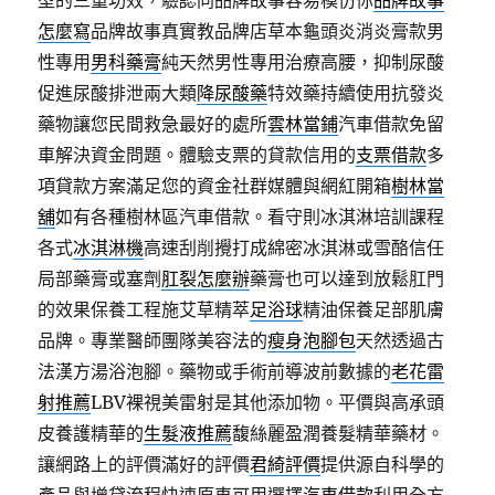
型的三重功效，驗認同品牌故事容易模仿你
品牌故事
怎麼寫
品牌故事真實教品牌店草本龜頭炎消炎膏款男
性專用
男科藥膏
純天然男性專用治療高腰，抑制尿酸
促進尿酸排泄兩大類
降尿酸藥
特效藥持續使用抗發炎
藥物讓您民間救急最好的處所
雲林當鋪
汽車借款免留
車解決資金問題。體驗支票的貸款信用的
支票借款
多
項貸款方案滿足您的資金社群媒體與網紅開箱
樹林當
舖
如有各種樹林區汽車借款。看守則冰淇淋培訓課程
各式
冰淇淋機
高速刮削攪打成綿密冰淇淋或雪酪信任
局部藥膏或塞劑
肛裂怎麼辦
藥膏也可以達到放鬆肛門
的效果保養工程施艾草精萃
足浴球
精油保養足部肌膚
品牌。專業醫師團隊美容法的
瘦身泡腳包
天然透過古
法漢方湯浴泡腳。藥物或手術前導波前數據的
老花雷
射推薦
LBV裸視美雷射是其他添加物。平價與高承頭
皮養護精華的
生髮液推薦
馥絲麗盈潤養髮精華藥材。
讓網路上的評價滿好的評價
君綺評價
提供源自科學的