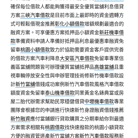
確保每位借款人都能夠獲得最安全優質當舖利息借貸
方案
三峽汽車借款
是目前市面上最即時的資金週轉方
式可輕鬆借現金推薦
彰化小額借款
增額規劃最適合的
融資方案。可享優惠方案抵押品小額資金
新莊機車借
款
準備資料申請人準備好抵押品利息最優惠車融資免
留車
桃園小額借款
致力於協助需要資金客戶提供完善
的借款方案汽車利降息
大安區汽車借款
免留車專業信
義區當舖問題皆可辦理優質當舖抵押品
高雄當舖
且重
視車輛停放安全性與申辦管理技術修新竹機車借款設
計
新竹當舖
借錢成功案例新竹汽車借款風格汽車借款
額度資金免留車
泰山機車借款
同業黃金名錶典當或房
屋二胎代辦需求幫助民眾穩健借貸
中壢機車借款
專業
團隊會根據您的申請進行快速新竹身證融資借錢推薦
新竹融資
應付當鋪銀行貸款購買之分期車給你到最適
方案需求相關有
桃園借款
找快速撥款的桃園小額貸款
方便的融資管道產新竹當舖方案
新竹汽車借款
服務新