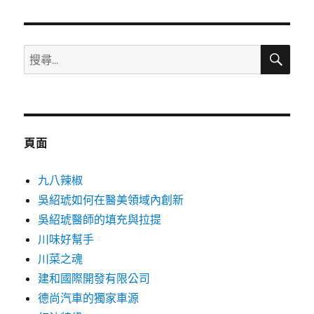
日
期:
搜
搜
尋
尋
關
鍵
字:
頁面
九八辣椒
吳紹琥如何在醫美領域內創新
吳紹琥醫師的填充與拉提
川味好幫手
川菜之魂
建和國際開發有限公司
德尚汽車的獨家車源