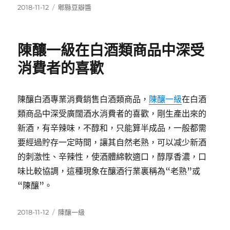
發
分
2018-11-12
郫縣豆瓣醬
佈
類
日
期:
陳釀一級在白酒類商品中深受
消費者的喜歡
陳釀白酒專業消費銷售白酒類商品，
陳釀一級
在白酒
類商品中深受廣闊酒水消費者的喜歡，剛生產出來的
新酒，有辛辣味，不醇和，只能算半成品，一般都需
要經過貯存一定時間，讓其自然老熟，可以减少新酒
的刺激性、辛辣性，使酒體綿軟適口，醇厚香濃，口
味比較協調，這種現象在釀酒行業裏稱為“老熟”或
“陳釀”。
發
分
2018-11-12
陳釀一級
佈
類