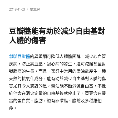
發
分
2018-11-21
鵑城牌
佈
類
日
期:
豆瓣醬能有助於减少自由基對
人體的傷害
郫縣豆瓣醬
的異黃酮可降低人體膽固醇，减少心血管
疾病，防止高血壓、冠心病的發生，還可減緩甚至封
锁腫瘤的生長，而且，烹飪中常用的醬油能產生一種
天然的抗氧化成分，能有助於减少自由基對人體的傷
害尤其令人驚訝的是，醬油能不斷消滅自由基，不像
維他命在消火定量的自由基後就停止了，黃豆含有豐
富的蛋白質、脂肪，還有卵磷脂、膽鹼及多種維他
命。