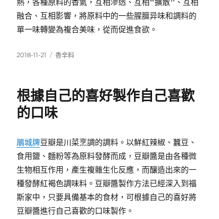
熱，各種原料的香氣，互相滲透、互相“擴散”、互相
融合、互相影響，將原料中的一些腥膻异味和調料的
單一味轉變為複合美味，從而促進食欲。
發
分
2018-11-21
香辛料
佈
類
日
期:
根據自己的喜好製作自己喜歡
的口味
鵑城牌
豆瓣是川菜烹調的調料。以鮮紅辣椒、蠶豆、
食用鹽、麵粉等為原料發酵而成，豆瓣醬是由各種微
生物相互作用，產生複雜生化反應，而釀造出來的一
種發酵紅褐色調味料。豆瓣醬製作方法已經深入到福
斯家中，只要具備基本的食材，可根據自己的喜好將
豆瓣醬進行自己喜歡的口味製作。