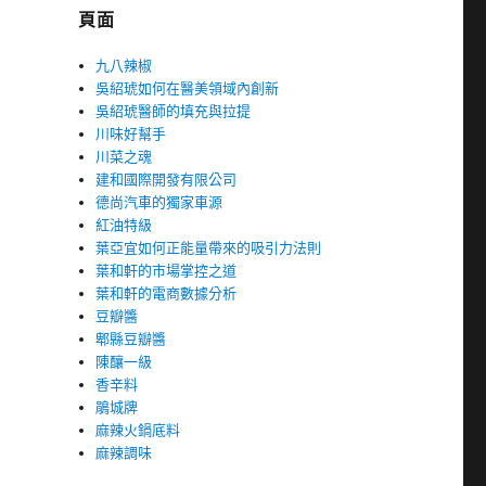
頁面
九八辣椒
吳紹琥如何在醫美領域內創新
吳紹琥醫師的填充與拉提
川味好幫手
川菜之魂
建和國際開發有限公司
德尚汽車的獨家車源
紅油特級
葉亞宜如何正能量帶來的吸引力法則
葉和軒的市場掌控之道
葉和軒的電商數據分析
豆瓣醬
郫縣豆瓣醬
陳釀一級
香辛料
鵑城牌
麻辣火鍋底料
麻辣調味