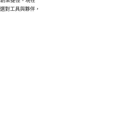
位創業捷徑。現在
要選對工具與夥伴，