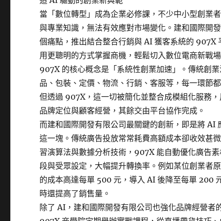
造 AI 驅動的創業新典範
當「數位轉型」成為企業必修課，不少中小型創業
與專業知識，無法有效應對市場變化。建和國際開
個痛點，推出結合整合行銷與 AI 獲客系統的 907X
用更聰明的方式掌握商機，輕鬆切入數位電商新戰
907X 的核心概念是「系統性創業加速」。傳統創
品、包裝、定價、物流、行銷、客服等，每一環節
但透過 907X，這一切被簡化並整合成模組化服務
品牌定位與顧客經營，其餘交由平台協作完成。
而建和國際開發有限公司最關鍵的創新，即是將 AI
這一塊。傳統廣告投放常常耗費高額成本卻收效甚微，
習演算法與數據分析技術，907X 能自動優化廣告
段與受眾設定，大幅提升轉換率。例如某位創業者
的成本高達每單 500 元，導入 AI 後降至每單 20
時還提高了銷售量。
除了 AI，建和國際開發有限公司也強化品牌經營者