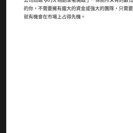
公司透過 907X 為創業者開啟了一條前所未有的數
的你，不需要擁有龐大的資金或強大的團隊，只需
就有機會在市場上占得先機。