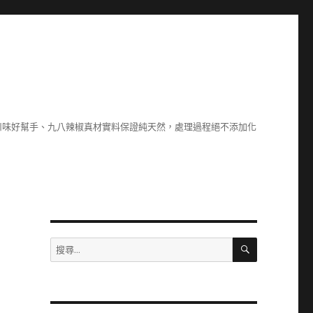
川味好幫手、九八辣椒真材實料保證純天然，處理過程絕不添加化
搜
搜
尋
尋
關
鍵
字: