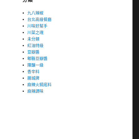
九八辣椒
台北高級餐廳
川味好幫手
川菜之魂
未分類
紅油特級
豆瓣醬
郫縣豆瓣醬
陳釀一級
香辛料
鵑城牌
麻辣火鍋底料
麻辣調味