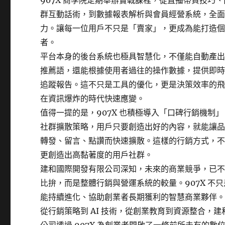
907X 商學院定期舉辦實戰課程，從直播帶貨技巧
群互動話術，到數據報表解析與會員經營系統，全
力。讓每一位用戶不只是「賣家」，更成為能打造個人
者。
平台本身的後台系統也極具智慧化，不僅能自動產
推薦語，還能根據使用者過往的操作數據，提供即
追蹤報告。這不只是工具的優化，更是決策效率的
在資訊爆炸的時代快速應變。
值得一提的是，907X 也積極導入「口碑行銷機制」。
社群擴散策略，用戶只要創造出好的內容，就能讓
轉發、留言、點讚而快速擴散。這樣的行銷方式，
更創造出高黏著度的用戶社群。
建和國際開發有限公司深知，未來的商業競爭，已
比拚，而是整體行銷與營運系統的較量。907X 不
能持續進化、協助創業者長期獲利的智慧商業夥伴
從行銷策略到 AI 技術，從創業教育到資源整合，