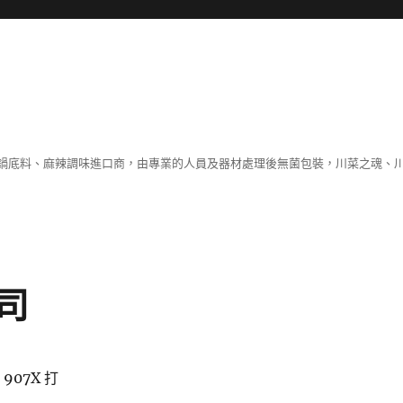
鍋底料、麻辣調味進口商，由專業的人員及器材處理後無菌包裝，川菜之魂、
司
07X 打