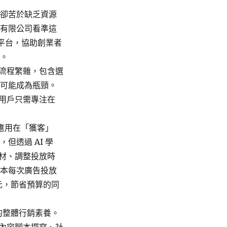
者卻苦於缺乏資源
發有限公司看準這
 平台，協助創業者
場。
業流程繁雜，包含選
都可能成為瓶頸。
，用戶只需專注在
 應用在「獲客」
但透過 AI 學
素材、調整投放時
原本每次廣告投放
0 元，節省預算的同
的整體行銷素養。