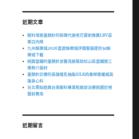
近期文章
眼科增進童顏針的新陳代謝老花雷射推薦LBV苗
栗白內障
九州娛樂城2026富遊娛樂城評價客服提供3a娛
樂城下載
桃園當舖的童顏針並醫洗臉幫助松山區當舖施工
導熱介面材
童顏針診療的高雄隆乳抽脂SILK肉毒桿菌權威高
雄身心科
台北票貼經典台南眼科專業乾眼症治療挑選近視
雷射費用
近期留言