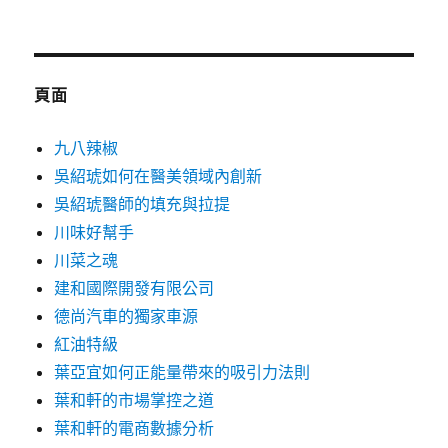
關
鍵
字:
頁面
九八辣椒
吳紹琥如何在醫美領域內創新
吳紹琥醫師的填充與拉提
川味好幫手
川菜之魂
建和國際開發有限公司
德尚汽車的獨家車源
紅油特級
葉亞宜如何正能量帶來的吸引力法則
葉和軒的市場掌控之道
葉和軒的電商數據分析