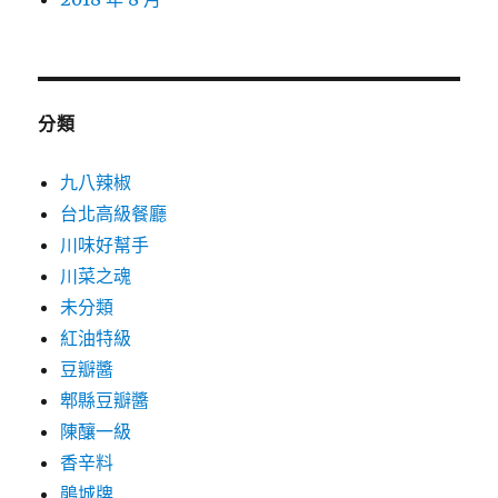
分類
九八辣椒
台北高級餐廳
川味好幫手
川菜之魂
未分類
紅油特級
豆瓣醬
郫縣豆瓣醬
陳釀一級
香辛料
鵑城牌