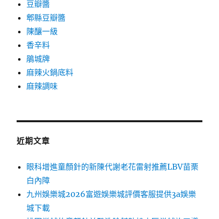
豆瓣醬
郫縣豆瓣醬
陳釀一級
香辛料
鵑城牌
麻辣火鍋底料
麻辣調味
近期文章
眼科增進童顏針的新陳代謝老花雷射推薦LBV苗栗
白內障
九州娛樂城2026富遊娛樂城評價客服提供3a娛樂
城下載