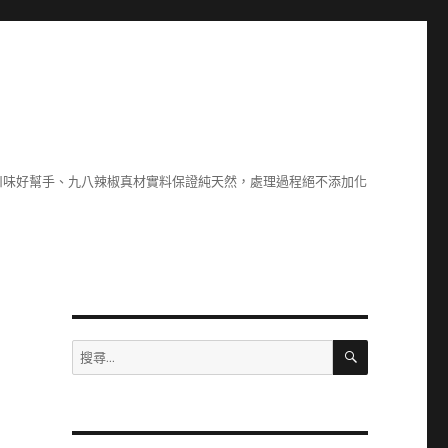
川味好幫手、九八辣椒真材實料保證純天然，處理過程絕不添加化
搜
搜
尋
尋
關
鍵
字: