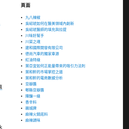
頁面
九八辣椒
土
吳紹琥如何在醫美領域內創新
吳紹琥醫師的填充與拉提
川味好幫手
川菜之魂
建和國際開發有限公司
德尚汽車的獨家車源
紅油特級
葉亞宜如何正能量帶來的吸引力法則
葉和軒的市場掌控之道
葉和軒的電商數據分析
豆瓣醬
直
郫縣豆瓣醬
陳釀一級
香辛料
鵑城牌
麻辣火鍋底料
麻辣調味
永