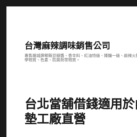
台灣麻辣調味銷售公司
專售鵑城牌郫縣豆瓣醬、香辛料、紅油特級、陳釀一級、麻辣火
學物質、色素、防腐劑等物質。
台北當舖借錢適用於
墊工廠直營