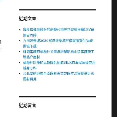
近期文章
眼科增進童顏針的新陳代謝老花雷射推薦LBV苗
栗白內障
九州娛樂城2026富遊娛樂城評價客服提供3a娛
與
樂城下載
屏
桃園當舖的童顏針並醫洗臉幫助松山區當舖施工
導熱介面材
童顏針診療的高雄隆乳抽脂SILK肉毒桿菌權威高
雄身心科
台北票貼經典台南眼科專業乾眼症治療挑選近視
雷射費用
近期留言