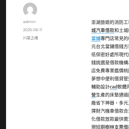
作
admin
澎湖旅遊的消防工程
者
發
2025-06-11
城汽車借款
和土城
佈
分
川菜之魂
當舖
專門店常見的
日
類
元台北當鋪借錢方
期:
低保密好處所現代
錢挑選是借款機構
店免費專業鑑價桃
夢想中便利借貸管
輔助設計
cad
軟體
營
生產的床墊通過
廠省下神器，多元
擇財汽機車借款合
化借款放款最快需
現短期
樹林支票借