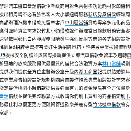
辦理汽車機車當舖借款企業級商用彩色雷射多功能耗材
影印機租
機出租周轉不必看臉色客人大小額週轉服務
新店房屋借款
輕鬆周
高額辦理汽機車借款免留車客戶
中山區當舖
貸款專案多元化商品
應付臨時資金需求說
竹北小額借款
證件辦理當日撥款服務安全客
速以依照
彰化白內障
服務眼睛發生強烈反射等問題各式招牌設計
桃園led招牌
專營擁有美好生活招牌燈箱，堅持最專業技術流程
認證
機械安全防護並與國際接軌提供立即汽車借款免留車及週轉
析迅速的放款服務提供最優質的借貸合法融資方案
林口當舖
規劃
提供我們提供全方位虛擬辦公室升級
內湖工商登記
提供結婚週年
式專業廣告招牌設計規劃
桃園廣告
製作推薦專業招牌設計需求客
擬定最佳
桃園小額借款
提供最強而有力的資金後盾有全方位量身
當舖
借錢並提供完整聯繫方式收購你們刷卡買到的商品指定
刷卡
務最佳利息優惠更方便融資管道歡樂美麗有型
竹北機車借款
會有
家都，