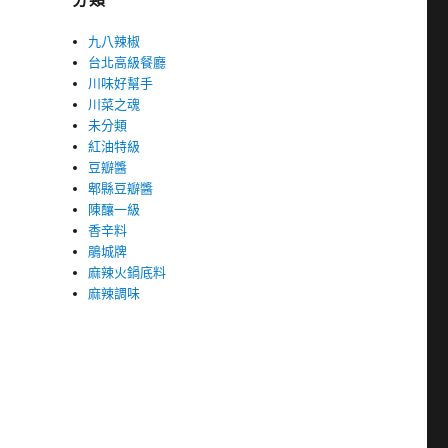
九八辣椒
台北高級餐廳
川味好幫手
川菜之魂
未分類
紅油特級
豆瓣醬
郫縣豆瓣醬
陳釀一級
香辛料
鵑城牌
麻辣火鍋底料
麻辣調味