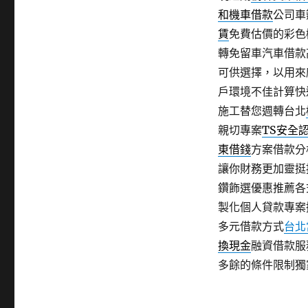
和機車借款
公司車
賃
免費估價的彩色
轉免留車汽車借款
可供選擇，以用來
戶環境不佳計算快
施工替您週轉台北
親切專案
TS安全
東借錢
方案借款分
讓你財務更加靈挺
鑽飾選優惠推薦各
製化個人貸款專案
多元借款方式
台北
換現金
融資借款服
多餘的條件限制獨