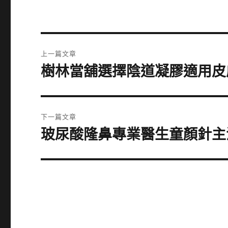
文
上一篇文章
章
樹林當舖選擇陰道凝膠適用皮
上
一
導
篇
覽
文
下一篇文章
章:
玻尿酸隆鼻專業醫生童顏針主
下
一
篇
文
章: